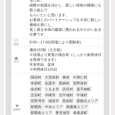
るため、
経験や知識を活かし、新しい技術の構築にも
取り組んで
もらいたいと思います。
お客様とのパートナーシップを大切に新しい
価値を形にし、
長く残る全体の建築に携われるやりがいある
仕事です。
8:00～17:00(現場により変動有)
週休2日制（土日祝）
※現場より変更の場合有（しっかり振替休日
を取得できます）
年末年始、盆休
※年間休日125日
国頭村
大宜味村
東村
今帰仁村
本部町
名護市
恩納村
宜野座村
金武町
うるま市
読谷村
嘉手納町
北谷町
沖縄市
北中城村
中城村
宜野湾市
浦添市
西原町
那覇北エリア
那覇西・中央エリア
那覇東エリア
那覇南エリア
豊見城市
南風原町