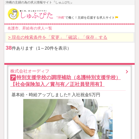
沖縄の主婦の為の求人情報サイト『しゅふぴた』
"沖縄"
で働く！主婦を応援する求人サイト
名護市、昇給有の求人一覧
> 現在の検索条件を「変更」「確認」「保存」する
38
件あります（1～20件を表示）
株式会社オーディフ
特別支援学校の調理補助（名護特別支援学校）
ア
【社会保険加入／賞与有／正社員登用有】
基本給・時給アップしました!! 入社祝金5万円