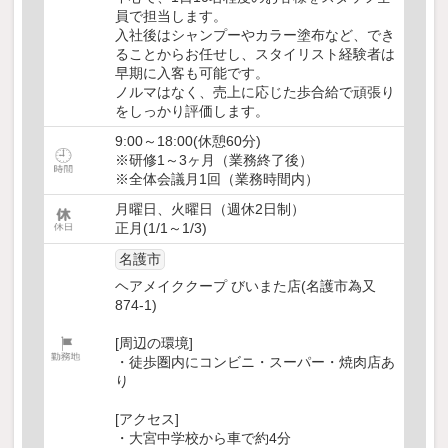
員で担当します。
入社後はシャンプーやカラー塗布など、でき
ることからお任せし、スタイリスト経験者は
早期に入客も可能です。
ノルマはなく、売上に応じた歩合給で頑張り
をしっかり評価します。
9:00～18:00(休憩60分)
※研修1～3ヶ月（業務終了後）
※全体会議月1回（業務時間内）
月曜日、火曜日（週休2日制）
正月(1/1～1/3)
名護市
ヘアメイククープ びいまた店(名護市為又
874-1)
[周辺の環境]
・徒歩圏内にコンビニ・スーパー・焼肉店あ
り
[アクセス]
・大宮中学校から車で約4分