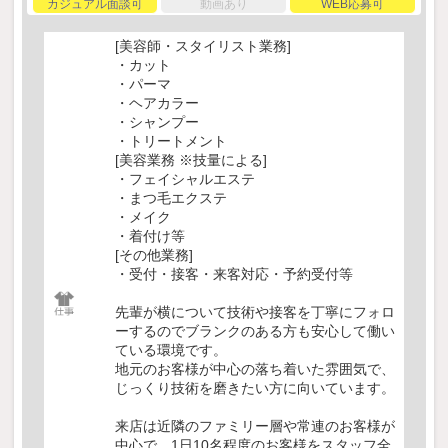
カジュアル面談可
動画あり
WEB応募可
[美容師・スタイリスト業務]
・カット
・パーマ
・ヘアカラー
・シャンプー
・トリートメント
[美容業務 ※技量による]
・フェイシャルエステ
・まつ毛エクステ
・メイク
・着付け等
[その他業務]
・受付・接客・来客対応・予約受付等
先輩が横について技術や接客を丁寧にフォロ
ーするのでブランクのある方も安心して働い
ている環境です。
地元のお客様が中心の落ち着いた雰囲気で、
じっくり技術を磨きたい方に向いています。
来店は近隣のファミリー層や常連のお客様が
中心で、1日10名程度のお客様をスタッフ全