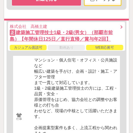
株式会社 高橋土建
建築施工管理技士1級・2級(男女）（那覇市前
正
島）【年間休日125日／直行直帰／賞与年2回】
カジュアル面談可
動画あり
WEB応募可
マンション・個人住宅・オフィス・公共施設
など
幅広い建築を手がけ、企画・設計・施工・ア
フター管理
まで一貫して対応しています。
1級・2級建築施工管理技士の方には、工程・
品質・安全・
原価管理をはじめ、協力会社との調整やお客
様との打ち合
わせなど、現場の中核として活躍いただきま
す。
企画提案型案件も多く、上流工程から関われ