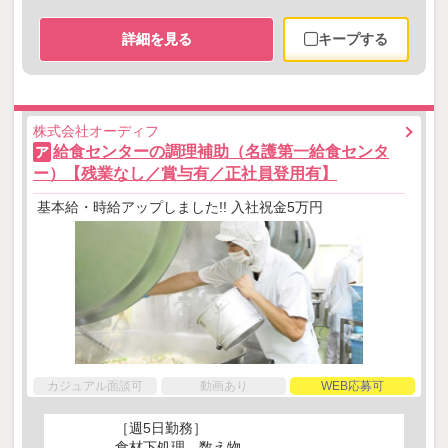
詳細を見る
キープする
株式会社オーディフ
給食センターの調理補助（名護第一給食センタ
ア
ー）【残業なし／賞与有／正社員登用有】
基本給・時給アップしました!! 入社祝金5万円
カジュアル面談可
動画あり
WEB応募可
［週5日勤務］
食材下処理、数え物、