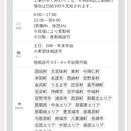
工事が早く終わっても、4.5時間以上勤務の
場合は日給100％支給されます。
8:00～17:00
21:00～翌4:00
(実働8h、休憩1h)
※現場により変動有
※日勤・夜勤相談可
土日、GW・年末年始
※希望休相談可
---
他相談可※3～4ヶ月短期可能
国頭村
大宜味村
東村
今帰仁村
本部町
名護市
恩納村
宜野座村
金武町
うるま市
読谷村
嘉手納町
北谷町
沖縄市
北中城村
中城村
宜野湾市
浦添市
西原町
那覇北エリア
那覇西・中央エリア
那覇東エリア
那覇南エリア
豊見城市
南風原町
与那原町
南城市
八重瀬町
糸満市
北部エリア
中部エリア
南部エリア