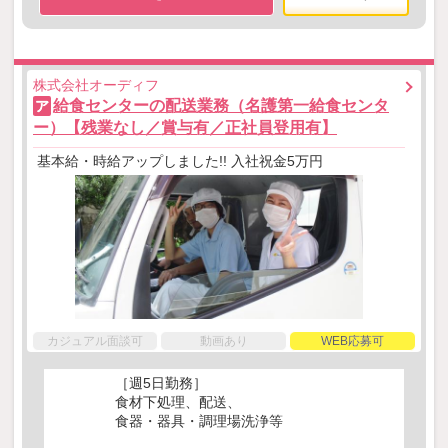
株式会社オーディフ
給食センターの配送業務（名護第一給食センタ
ア
ー）【残業なし／賞与有／正社員登用有】
基本給・時給アップしました!! 入社祝金5万円
カジュアル面談可
動画あり
WEB応募可
［週5日勤務］
食材下処理、配送、
食器・器具・調理場洗浄等