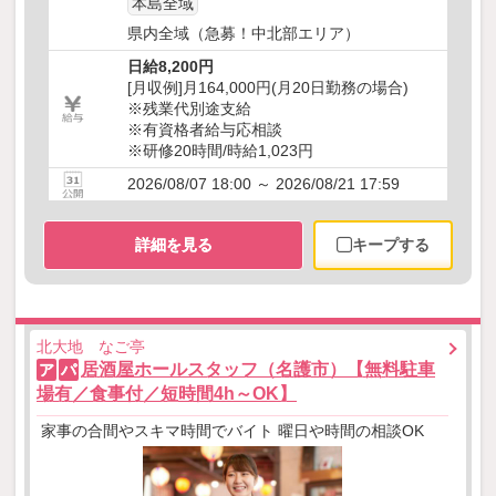
本島全域
県内全域（急募！中北部エリア）
日給8,200円
[月収例]月164,000円(月20日勤務の場合)
※残業代別途支給
※有資格者給与応相談
※研修20時間/時給1,023円
2026/08/07 18:00 ～ 2026/08/21 17:59
詳細を見る
キープする
北大地 なご亭
居酒屋ホールスタッフ（名護市）【無料駐車
ア
パ
場有／食事付／短時間4h～OK】
家事の合間やスキマ時間でバイト 曜日や時間の相談OK