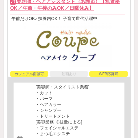
美容師・ヘアアシスタント（名護市）【無資格
パ
OK／午前・午後のみOK／日曜休み】
午前だけOK♪ 扶養内OK！ 子育て世代活躍中
カジュアル面談可
動画あり
WEB応募可
[美容師・スタイリスト業務]
・カット
・パーマ
・ヘアカラー
・シャンプー
・トリートメント
[美容業務 ※技量による]
・フェイシャルエステ
・まつ毛エクステ