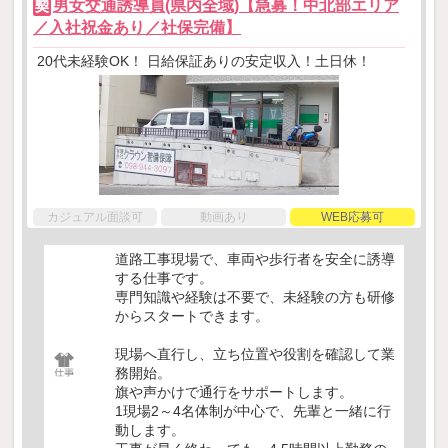
男女交通誘導員(県内全域)【急募！中北部エリア
契
／入社祝金あり／社保完備】
20代未経験OK！ 日給保証ありの安定収入！土日休！
カジュアル面談可
動画あり
WEB応募可
道路工事現場で、車両や歩行者を安全に誘導
する仕事です。
専門知識や経験は不要で、未経験の方も研修
からスタートできます。
現場へ直行し、立ち位置や役割を確認して業
務開始。
旗や声かけで通行をサポートします。
1現場2～4名体制が中心で、先輩と一緒に行
動します。