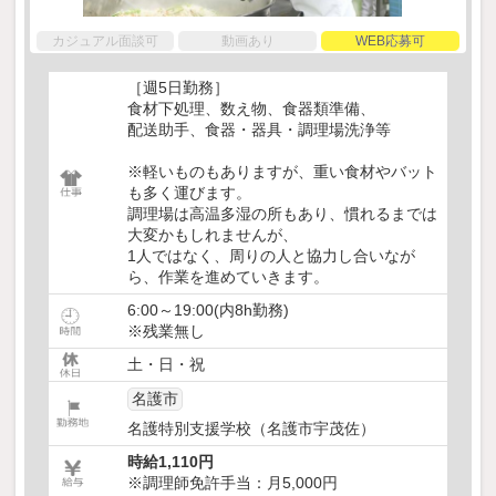
カジュアル面談可
動画あり
WEB応募可
［週5日勤務］
食材下処理、数え物、食器類準備、
配送助手、食器・器具・調理場洗浄等
※軽いものもありますが、重い食材やバット
も多く運びます。
調理場は高温多湿の所もあり、慣れるまでは
大変かもしれませんが、
1人ではなく、周りの人と協力し合いなが
ら、作業を進めていきます。
6:00～19:00(内8h勤務)
※残業無し
土・日・祝
名護市
名護特別支援学校（名護市宇茂佐）
時給1,110円
※調理師免許手当：月5,000円