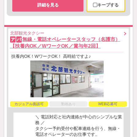
詳細を見る
キープする
北部観光タクシー
無線・電話オペレータースタッフ（名護市）
ア
パ
【扶養内OK／WワークOK／賞与年2回】
扶養内OK！WワークOK！ 高時給ですよ♪
カジュアル面談可
動画あり
WEB応募可
＼ 電話対応と社内連絡が中心のシンプルな業
務 ／
タクシー予約受付や配車連絡を行う、無線・
電話オペレーターのお仕事です。