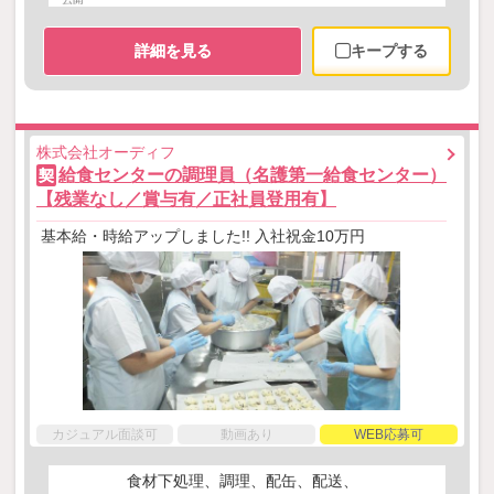
詳細を見る
キープする
株式会社オーディフ
給食センターの調理員（名護第一給食センター）
契
【残業なし／賞与有／正社員登用有】
基本給・時給アップしました!! 入社祝金10万円
カジュアル面談可
動画あり
WEB応募可
食材下処理、調理、配缶、配送、