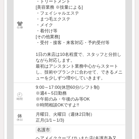
・トリートメント
[美容業務 ※技量による]
・フェイシャルエステ
・まつ毛エクステ
・メイク
・着付け等
[その他業務]
・受付・接客・来客対応・予約受付等
1日の来店は10名程度で、スタッフと分担し
ながら対応します。
最初はアシスタント業務中心からスタート
し、技術やブランクに合わせて、できるメニ
ューを少しずつ増やしていきます。
9:00～17:00(休憩60分/シフト制)
※週4～5日勤務
※午前のみ・午後のみ等OK
※時間相談OKですよ!!
月曜日、火曜日（週休2日制）
正月(1/1～1/3)
名護市
ヘアメイククープ びいまた店(名護市為又