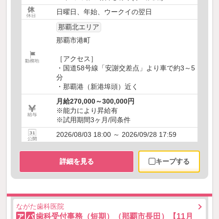
日曜日、年始、ウークイの翌日
那覇北エリア
那覇市港町
［アクセス］
・国道58号線「安謝交差点」より車で約3～5
分
・那覇港（新港埠頭）近く
月給270,000～300,000円
※能力により昇給有
※試用期間3ヶ月/同条件
2026/08/03 18:00 ～ 2026/09/28 17:59
詳細を見る
キープする
ながた歯科医院
歯科受付事務（短期）（那覇市長田）【11月
ア
パ