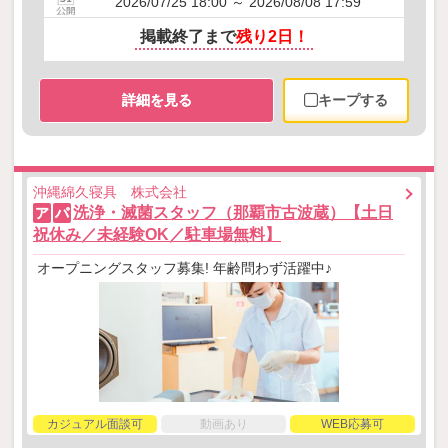
2026/07/25 18:00 ～ 2026/08/08 17:59
掲載終了まで
残り2日！
詳細を見る
キープする
沖縄綿久寝具 株式会社
洗浄・滅菌スタッフ（那覇市古波蔵）【土日
ア
パ
祝休み／未経験OK／駐車場無料】
オープニングスタッフ募集! 年齢問わず活躍中♪
カジュアル面談可
動画あり
WEB応募可