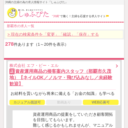
沖縄の主婦の為の求人情報サイト『しゅふぴた』
"沖縄"
で働く！主婦を応援する求人サイト
那覇市の求人一覧
> 現在の検索条件を「変更」「確認」「保存」する
278
件あります（1～20件を表示）
株式会社 エフ・ビー・エル
資産運用商品の接客案内スタッフ（那覇市久茂
正
地）【ネイルOK／ノルマ・飛び込みなし／未経験
歓迎】
お給料を貰いながら将来に備える「お金の知識」も学べる
カジュアル面談可
動画あり
WEB応募可
資産運用商品の提案をしていただき顧客開拓
を目指してもらいます。
難しく感じるかもしれませんが、マニュアル