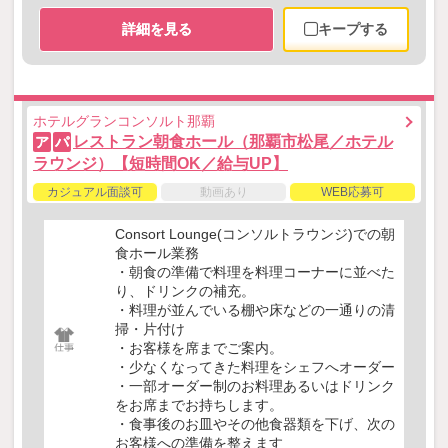
詳細を見る
キープする
ホテルグランコンソルト那覇
レストラン朝食ホール（那覇市松尾／ホテル
ア
パ
ラウンジ）【短時間OK／給与UP】
カジュアル面談可
動画あり
WEB応募可
Consort Lounge(コンソルトラウンジ)での朝
食ホール業務
・朝食の準備で料理を料理コーナーに並べた
り、ドリンクの補充。
・料理が並んでいる棚や床などの一通りの清
掃・片付け
・お客様を席までご案内。
・少なくなってきた料理をシェフへオーダー
・一部オーダー制のお料理あるいはドリンク
をお席までお持ちします。
・食事後のお皿やその他食器類を下げ、次の
お客様への準備を整えます