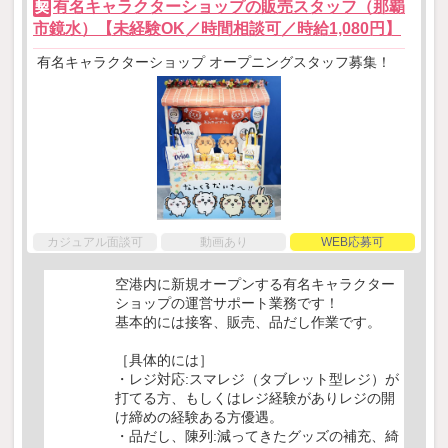
有名キャラクターショップの販売スタッフ（那覇
契
市鏡水）【未経験OK／時間相談可／時給1,080円】
有名キャラクターショップ オープニングスタッフ募集！
カジュアル面談可
動画あり
WEB応募可
空港内に新規オープンする有名キャラクター
ショップの運営サポート業務です！
基本的には接客、販売、品だし作業です。
［具体的には］
・レジ対応:スマレジ（タブレット型レジ）が
打てる方、もしくはレジ経験がありレジの開
け締めの経験ある方優遇。
・品だし、陳列:減ってきたグッズの補充、綺