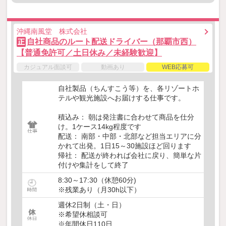
沖縄南風堂 株式会社
自社商品のルート配送ドライバー（那覇市西）
正
【普通免許可／土日休み／未経験歓迎】
カジュアル面談可
動画あり
WEB応募可
自社製品（ちんすこう等）を、各リゾートホ
テルや観光施設へお届けする仕事です。
積込み： 朝は発注書に合わせて商品を仕分
け。1ケース14kg程度です
配送： 南部・中部・北部など担当エリアに分
かれて出発。1日15～30施設ほど回ります
帰社： 配送が終われば会社に戻り、簡単な片
付けや集計をして終了
8:30～17:30（休憩60分)
※残業あり（月30h以下）
週休2日制（土・日）
※希望休相談可
※年間休日110日