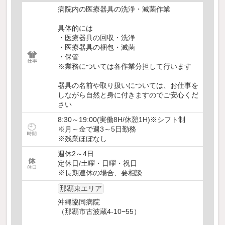
病院内の医療器具の洗浄・滅菌作業
具体的には
・医療器具の回収・洗浄
・医療器具の梱包・滅菌
・保管
※業務については各作業分担して行います
器具の名前や取り扱いについては、お仕事を
しながら自然と身に付きますのでご安心くだ
さい
8:30～19:00(実働8H/休憩1H)※シフト制
※月～金で週3～5日勤務
※残業ほぼなし
週休2～4日
定休日/土曜・日曜・祝日
※長期連休の場合、要相談
那覇東エリア
沖縄協同病院
（那覇市古波蔵4-10−55）