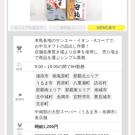
カジュアル面談可
動画あり
WEB応募可
本島各地のサンエー・イオン・Aコープで、
お中元ギフトの品出し作業！
店舗在庫置き場より台車を使用し、売り場ま
で商品を運ぶシンプル業務。
9:00～19:00の間で8H勤務
浦添市
南風原町
那覇北エリア
うるま市
西原町
八重瀬町
読谷村
那覇南エリア
那覇東エリア
南城市
北中城村
糸満市
宜野湾市
豊見城市
北谷町
中南部の大型スーパー（うるま市～糸満市）
各店舗
時給1,200円