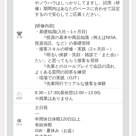
やノウハウはしっかりしてますし、試用（研
修）期間内はあなたのペースに合わせて設定
するので安心してご応募ください。
[研修内容]
・基礎知識(入社～1ヶ月目)
└投資の基本や商品知識（例えばNISA、
投資信託、など）の基礎習得
・接客スキルの研修・実践（2ヶ月目～）
└明るい挨拶・笑顔・雑談で「また会い
たい」と思ってもらう接客を習得
└先輩とのロールプレイで会話の流れ、
よくある質問の回答を練習
・現場での実践（OJT）
└先輩同行でリアルな接客を体験
8:30～17:30(昼休憩12:00～13:00)
※残業はありません
土日祝
---
年間休日休暇120日以上
有給休暇
GW・夏休み（お盆）