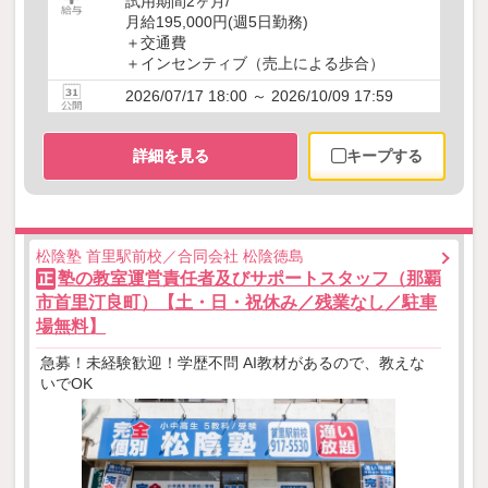
試用期間2ヶ月/
月給195,000円(週5日勤務)
＋交通費
＋インセンティブ（売上による歩合）
2026/07/17 18:00 ～ 2026/10/09 17:59
詳細を見る
キープする
松陰塾 首里駅前校／合同会社 松陰徳島
塾の教室運営責任者及びサポートスタッフ（那覇
正
市首里汀良町）【土・日・祝休み／残業なし／駐車
場無料】
急募！未経験歓迎！学歴不問 AI教材があるので、教えな
いでOK