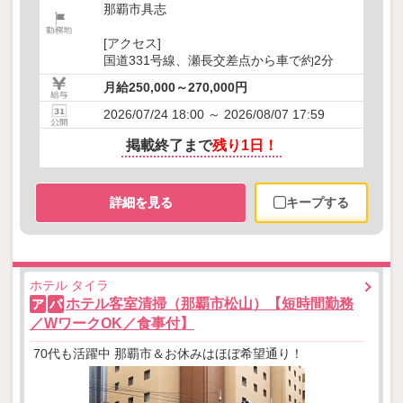
那覇市具志
[アクセス]
国道331号線、瀬長交差点から車で約2分
月給250,000～270,000円
2026/07/24 18:00 ～ 2026/08/07 17:59
掲載終了まで
残り1日！
詳細を見る
キープする
ホテル タイラ
ホテル客室清掃（那覇市松山）【短時間勤務
ア
パ
／WワークOK／食事付】
70代も活躍中 那覇市＆お休みはほぼ希望通り！