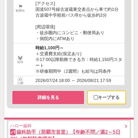
[アクセス]
国道507号線古波蔵東交差点から車で約1分
古波蔵中学校前バス停から徒歩約2分
[周辺環境]
・徒歩圏内にコンビニ・郵便局あり
・病院内にATMあり
時給1,100円～
＋交通費支給(規定あり)
※17:00以降勤務できる方：時給1,150円スタ
ート
※研修期間中（2週間）も給与は同条件
2026/07/24 18:00 ～ 2026/08/21 17:59
詳細を見る
キープする
ハロー歯科
歯科助手（那覇市首里）【年齢不問／週2～5日
パ