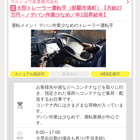
マルショウ産業株式会社
大型トレーラー運転手（那覇市港町）【月給27
正
万円～／デバン作業少なめ／年1回昇給有】
運転メイン！ デバン作業少なめのトレーラー運転手
カジュアル面談可
動画あり
WEB応募可
お客様先や港などへコンテナなどを取りに行
き、指定された場所へコンテナなど集荷・配
送するお仕事です。
コンテナ内にはさまざまな荷物が入っていま
す。
デバン作業は少なめで、運転業務が中心で
す。
8:00～17:00
※早出出勤の場合も有り(手当支給)