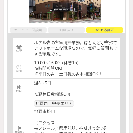
カジュアル面談可
動画あり
WEB応募可
ホテル内の客室清掃業務。ほとんどが主婦で
アットホームな職場なので、気軽に質問もで
きる環境です。
10:00～16:00（休憩1h）
※時間相談OK!
※平日のみ・土日祝のみも相談OK！
週3～5日
---
※勤務日数相談OK!
那覇西・中央エリア
那覇市松山
［アクセス］
モノレール／県庁前駅から徒歩で約7分