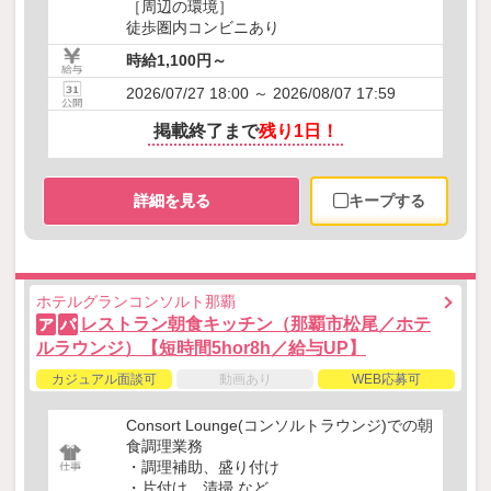
［周辺の環境］
徒歩圏内コンビニあり
時給1,100円～
2026/07/27 18:00 ～ 2026/08/07 17:59
掲載終了まで
残り1日！
詳細を見る
キープする
ホテルグランコンソルト那覇
レストラン朝食キッチン（那覇市松尾／ホテ
ア
パ
ルラウンジ）【短時間5hor8h／給与UP】
カジュアル面談可
動画あり
WEB応募可
Consort Lounge(コンソルトラウンジ)での朝
食調理業務
・調理補助、盛り付け
・片付け、清掃 など