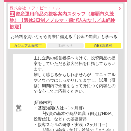
株式会社 エフ・ビー・エル
資産運用商品の接客案内スタッフ（那覇市久茂
正
地）【週休3日制／ノルマ・飛び込みなし／未経験
歓迎】
お給料を貰いながら将来に備える「お金の知識」も学べる
カジュアル面談可
動画あり
WEB応募可
主に企業の経営者様へ向けて、投資商品の提
案をしていただき顧客開拓を目指してもらい
ます。
難しく感じるかもしれませんが、マニュアル
やノウハウはしっかりしてますし、試用（研
修）期間内で余裕をもって身につく内容なの
で安心してご応募ください。
[研修内容]
・基礎知識(入社～1ヶ月目)
└投資の基本や商品知識（例えばNISA、
投資信託、など）の基礎習得
・接客スキルの研修・実践（2ヶ月目～）
└明るい挨拶・笑顔・雑談で「また会い