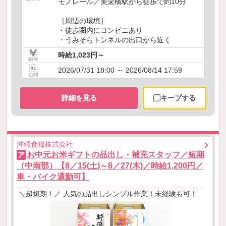
モノレール／美栄橋駅から徒歩で約10分
［周辺の環境］
・徒歩圏内にコンビニあり
・うみそらトンネルの出口から近く
時給1,023円～
2026/07/31 18:00 ～ 2026/08/14 17:59
詳細を見る
キープする
沖縄食糧株式会社
お中元お米ギフトの品出し・補充スタッフ／短期
ア
（中南部）【8／15(土)～8／27(木)／時給1,200円／
車・バイク通勤可】
＼超短期！／ 人気の品出しシンプル作業！未経験も可！