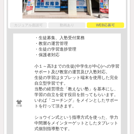
カジュアル面談可
動画あり
WEB応募可
・生徒募集、入塾受付業務
・教室の運営管理
・生徒の学習進捗管理
・保護者対応
小１～高3までの生徒(中学生が中心)への学習
サポート及び教室の運営及び入塾対応。
生徒の学習はタブレット端末を使用した完全
自立型学習です。
当塾の経営理念「教えない塾」を基本にし、
学習の自立を促す役目を担ってもらいます。
いわば「コーチング」をメインとしたサポー
トを行って頂きます。
ショウイン式という指導方式を使った、学力
中間層をメインターゲットとしたタブレット
式個別指導塾です。