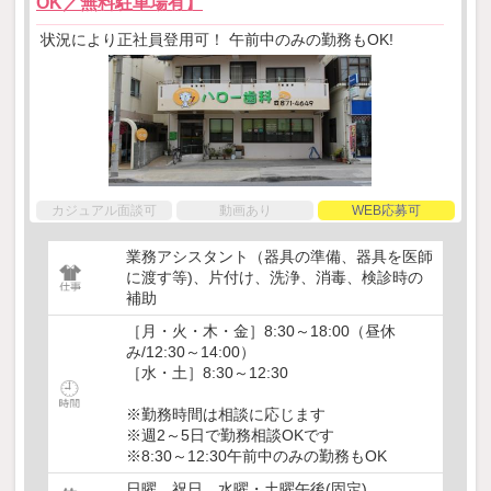
OK／無料駐車場有】
状況により正社員登用可！ 午前中のみの勤務もOK!
カジュアル面談可
動画あり
WEB応募可
業務アシスタント（器具の準備、器具を医師
に渡す等)、片付け、洗浄、消毒、検診時の
補助
［月・火・木・金］8:30～18:00（昼休
み/12:30～14:00）
［水・土］8:30～12:30
※勤務時間は相談に応じます
※週2～5日で勤務相談OKです
※8:30～12:30午前中のみの勤務もOK
日曜、祝日、水曜・土曜午後(固定)、