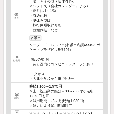
日曜日＋その他（週休2日制）
※シフト制（会社カレンダーによる）
・正月(1/1～1/3)
・有給休暇
・夏休み(3日)
・旅行休暇取得可能
・冠婚葬祭 など
名護市
クープ・ド・パルフェ(名護市名護4558-8 ポ
ケットプラザビルB棟101)
[周辺の環境]
・徒歩圏内にコンビニ・レストランあり
[アクセス]
・大北小学校から車で約3分
時給1,100～1,575円
※土日祝出勤の際は＋80～200円で時給
1,575円も可！
※試用期間1～3ヶ月(時給1,030円)
※能力により試用期間終了
2026/05/29 18:00 ～ 2026/08/21 17:59