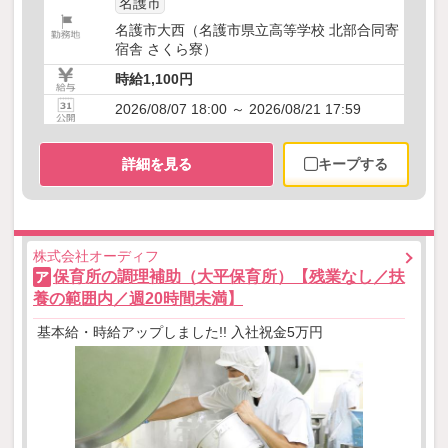
名護市
名護市大西（名護市県立高等学校 北部合同寄
宿舎 さくら寮）
時給1,100円
2026/08/07 18:00 ～ 2026/08/21 17:59
詳細を見る
キープする
株式会社オーディフ
保育所の調理補助（大平保育所）【残業なし／扶
ア
養の範囲内／週20時間未満】
基本給・時給アップしました!! 入社祝金5万円