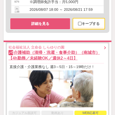
※調理師免許手当：月5,000円
2026/08/07 18:00 ～ 2026/08/21 17:59
詳細を見る
キープする
社会福祉法人 立命会 しらゆりの園
介護補助（清掃・洗濯・食事介助）（南城市）
パ
【4h勤務／未経験OK／週休2～4日】
直接介護・介護業務なし 週3～5日・15～19時だけ！
カジュアル面談可
動画あり
WEB応募可