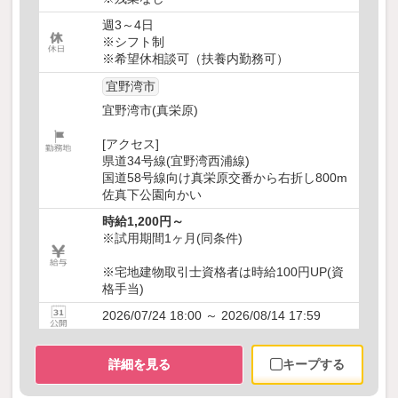
週3～4日
※シフト制
※希望休相談可（扶養内勤務可）
宜野湾市
宜野湾市(真栄原)
[アクセス]
県道34号線(宜野湾西浦線)
国道58号線向け真栄原交番から右折し800m
佐真下公園向かい
時給1,200円～
※試用期間1ヶ月(同条件)
※宅地建物取引士資格者は時給100円UP(資
格手当)
2026/07/24 18:00 ～ 2026/08/14 17:59
詳細を見る
キープする