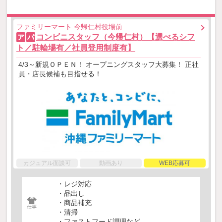
ファミリーマート 今帰仁村役場前
コンビニスタッフ（今帰仁村）【選べるシフ
ア
パ
ト／駐輪場有／社員登用制度有】
4/3～新規ＯＰＥＮ！ オープニングスタッフ大募集！ 正社
員・店長候補も目指せる！
カジュアル面談可
動画あり
WEB応募可
・レジ対応
・品出し
・商品補充
・清掃
・ファストフード調理など