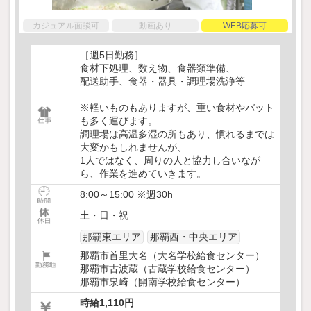
カジュアル面談可
動画あり
WEB応募可
［週5日勤務］
食材下処理、数え物、食器類準備、
配送助手、食器・器具・調理場洗浄等
※軽いものもありますが、重い食材やバット
も多く運びます。
調理場は高温多湿の所もあり、慣れるまでは
大変かもしれませんが、
1人ではなく、周りの人と協力し合いなが
ら、作業を進めていきます。
8:00～15:00 ※週30h
土・日・祝
那覇東エリア
那覇西・中央エリア
那覇市首里大名（大名学校給食センター）
那覇市古波蔵（古蔵学校給食センター）
那覇市泉崎（開南学校給食センター）
時給1,110円