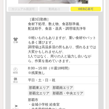
カジュアル面談可
動画あり
WEB応募可
［週3日勤務］
食材下処理、数え物、食器類準備、
配送助手、食器・器具・調理場洗浄等
※軽いものもありますが、重い食材やバット
も多く運びます。
調理場は高温多湿の所もあり、慣れるまでは
大変かもしれませんが、
1人ではなく、周りの人と協力し合いなが
ら、作業を進めていきます。
8:00～15:00（※週18時間）
※残業無し
平日・土・日・祝
那覇東エリア
那覇南エリア
那覇北エリア
那覇西・中央エリア
那覇市
・金城小学校 給食室
・大名学校給食センター