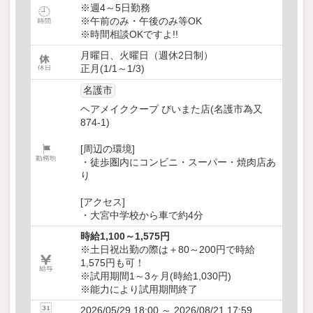
※週4～5日勤務
※午前のみ・午後のみ等OK
※時間相談OKですよ!!
月曜日、火曜日（週休2日制）
正月(1/1～1/3)
名護市
ヘアメイククープ びいまた店(名護市為又
874-1)
[周辺の環境]
・徒歩圏内にコンビニ・スーパー・焼肉店あ
り
[アクセス]
・大宮中学校から車で約4分
時給1,100～1,575円
※土日祝出勤の際は＋80～200円で時給
1,575円も可！
※試用期間1～3ヶ月(時給1,030円)
※能力により試用期間終了
2026/05/29 18:00 ～ 2026/08/21 17:59