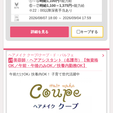
①～⑤
時給1,100円
+能力給
⑥～⑦
時給1,100～1,375円
+能力給
※22：00以降深夜手当あり
2026/08/07 18:00 ～ 2026/09/04 17:59
詳細を見る
キープする
ヘアメイク クープ/クープ・ド・パルフェ
美容師・ヘアアシスタント（名護市）【無資格
パ
OK／午前・午後のみOK／扶養内勤務OK】
午前だけOK♪ 扶養内OK！ 子育て世代活躍中