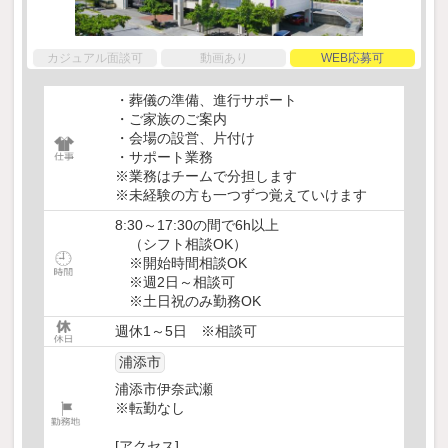
カジュアル面談可
動画あり
WEB応募可
・葬儀の準備、進行サポート
・ご家族のご案内
・会場の設営、片付け
・サポート業務
※業務はチームで分担します
※未経験の方も一つずつ覚えていけます
8:30～17:30の間で6h以上
（シフト相談OK）
※開始時間相談OK
※週2日～相談可
※土日祝のみ勤務OK
週休1～5日 ※相談可
浦添市
浦添市伊奈武瀬
※転勤なし
[アクセス]