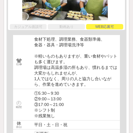
カジュアル面談可
動画あり
WEB応募可
食材下処理、調理業務、食器類準備、
食器・器具・調理場洗浄等
※軽いものもありますが、重い食材やバット
も多く運びます。
調理場は高温多湿の所もあり、慣れるまでは
大変かもしれませんが、
1人ではなく、周りの人と協力し合いなが
ら、作業を進めていきます。
①5:30～9:30
②9:00～13:00
③17:00～21:00
※シフト制
※残業無し
平日・土・日・祝