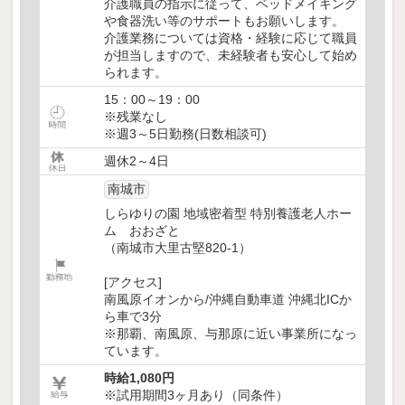
介護職員の指示に従って、ベッドメイキング
や食器洗い等のサポートもお願いします。
介護業務については資格・経験に応じて職員
が担当しますので、未経験者も安心して始め
られます。
15：00～19：00
※残業なし
※週3～5日勤務(日数相談可)
週休2～4日
南城市
しらゆりの園 地域密着型 特別養護老人ホー
ム おおざと
（南城市大里古堅820-1）
[アクセス]
南風原イオンから/沖縄自動車道 沖縄北ICか
ら車で3分
※那覇、南風原、与那原に近い事業所になっ
ています。
時給1,080円
※試用期間3ヶ月あり（同条件）