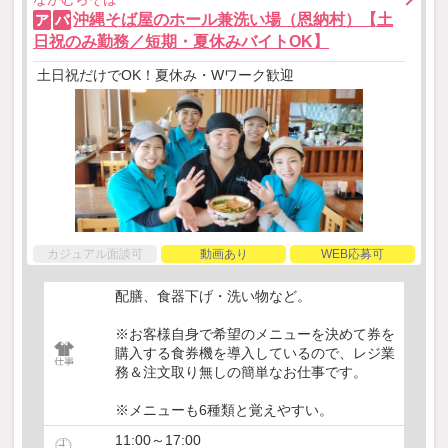
沖縄そば屋のホール兼洗い場（恩納村）【土
ア
パ
日祝のみ勤務／短期・夏休みバイトOK】
土日祝だけでOK！夏休み・Wワーク歓迎
カジュアル面談可
動画あり
WEB応募可
配膳、食器下げ・洗い物など。
※お客様自身で希望のメニューを決めて券を
購入する食券機を導入しているので、レジ業
務＆注文取り無しの簡単なお仕事です。
※メニューも6種類と覚えやすい。
11:00～17:00