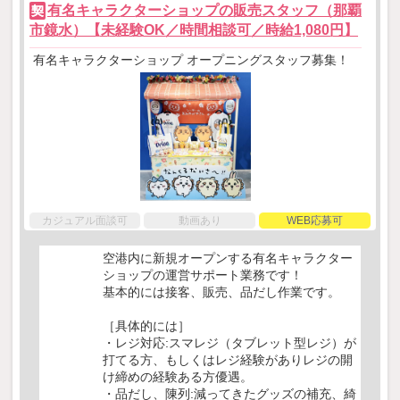
有名キャラクターショップの販売スタッフ（那覇
契
市鏡水）【未経験OK／時間相談可／時給1,080円】
有名キャラクターショップ オープニングスタッフ募集！
カジュアル面談可
動画あり
WEB応募可
空港内に新規オープンする有名キャラクター
ショップの運営サポート業務です！
基本的には接客、販売、品だし作業です。
［具体的には］
・レジ対応:スマレジ（タブレット型レジ）が
打てる方、もしくはレジ経験がありレジの開
け締めの経験ある方優遇。
・品だし、陳列:減ってきたグッズの補充、綺