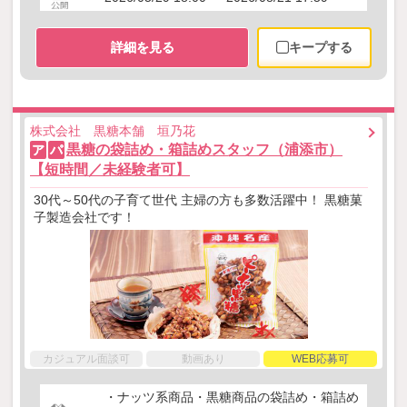
詳細を見る
キープする
株式会社 黒糖本舗 垣乃花
黒糖の袋詰め・箱詰めスタッフ（浦添市）
ア
パ
【短時間／未経験者可】
30代～50代の子育て世代 主婦の方も多数活躍中！ 黒糖菓
子製造会社です！
カジュアル面談可
動画あり
WEB応募可
・ナッツ系商品・黒糖商品の袋詰め・箱詰め