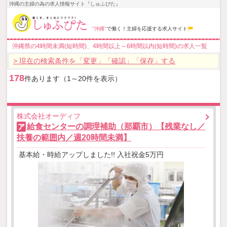
沖縄の主婦の為の求人情報サイト『しゅふぴた』
"沖縄"
で働く！主婦を応援する求人サイト
沖縄県の4時間未満(短時間)、4時間以上～6時間以内(短時間)の求人一覧
> 現在の検索条件を「変更」「確認」「保存」する
178
件あります（1～20件を表示）
株式会社オーディフ
給食センターの調理補助（那覇市）【残業なし／
ア
扶養の範囲内／週20時間未満】
基本給・時給アップしました!! 入社祝金5万円