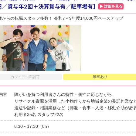
日／賞与年2回＋決算賞与有／駐車場有】
詳細を見る
種からの転職スタッフ多数！ 令和7～9年度14,000円ベースアップ
カジュアル面談可
動画あり
内容
障がいを持つ利用者さんの特性・個性に応じながら、
リサイクル資源を活用した小物作りから地域企業の委託作業な
送迎や記録・相談業務など（排泄・食事・入浴・移動介助が必
利用者35名 スタッフ22名
8:30～17:30（8h）