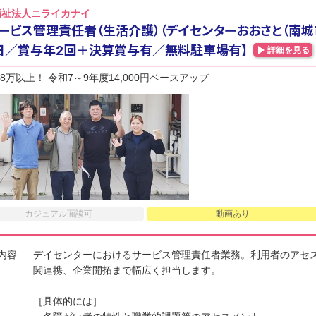
福祉法人ニライカナイ
ービス管理責任者（生活介護）（デイセンターおおさと（南城市
日／賞与年2回＋決算賞与有／無料駐車場有】
詳細を見る
8万以上！ 令和7～9年度14,000円ベースアップ
カジュアル面談可
動画あり
内容
デイセンターにおけるサービス管理責任者業務。利用者のアセ
関連携、企業開拓まで幅広く担当します。
［具体的には］