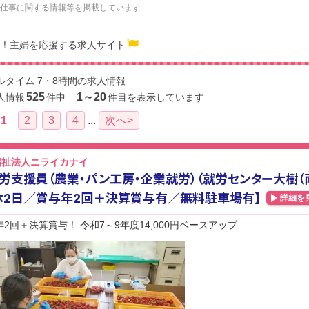
仕事に関する情報等を掲載しています
！主婦を応援する求人サイト
ルタイム 7・8時間の求人情報
525
1～20
人情報
件中
件目を表示しています
1
2
3
4
...
次へ>
福祉法人ニライカナイ
労支援員（農業・パン工房・企業就労）（就労センター大樹（
休2日／賞与年2回＋決算賞与有／無料駐車場有】
詳細を
2回＋決算賞与！ 令和7～9年度14,000円ベースアップ