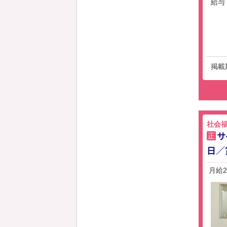
給与
掲載
社会
サ
正
日／
月給2