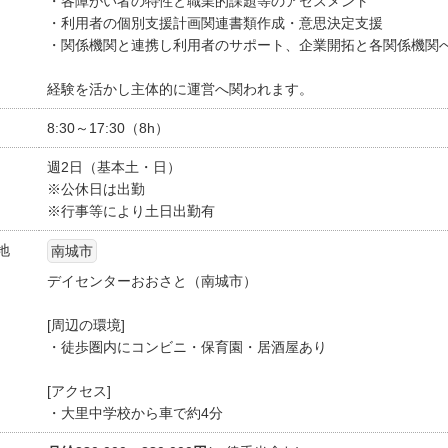
・各障がい者の特性と職業的課題等のアセスメント
・利用者の個別支援計画関連書類作成・意思決定支援
・関係機関と連携し利用者のサポート、企業開拓と各関係機関
経験を活かし主体的に運営へ関われます。
8:30～17:30（8h）
週2日（基本土・日）
※公休日は出勤
※行事等により土日出勤有
地
南城市
デイセンターおおさと（南城市）
[周辺の環境]
・徒歩圏内にコンビニ・保育園・居酒屋あり
[アクセス]
・大里中学校から車で約4分