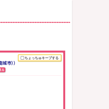
ちょっちゅキープする
南城市））
見る