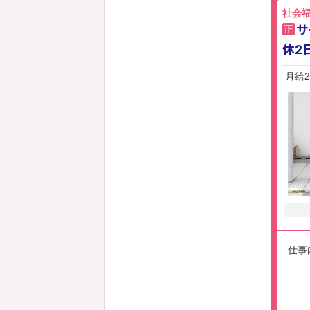
社会
サ
正
休2
月給2
仕事