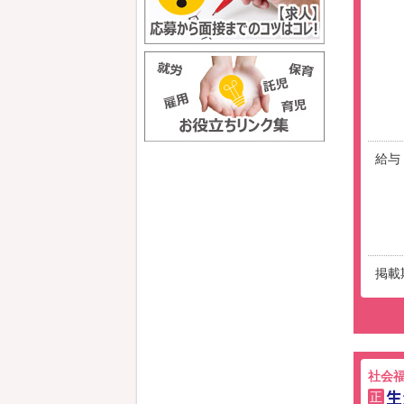
給与
掲載
社会
生
正