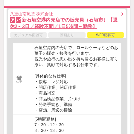
八重山南風堂 株式会社
新石垣空港内売店での販売員（石垣市）【週
ア
パ
休2～3日／経験不問／1日5時間～勤務】
カジュアル面談可
動画あり
WEB応募可
石垣空港内の売店で、ロールケーキなどのお
菓子の販売・接客を行います。
観光や旅行の思い出を持ち帰るお客様に寄り
添い、笑顔で対応するお仕事です。
[具体的なお仕事]
・接客、レジ対応
・開店作業、閉店作業
・商品補充
・商品検品作業、片づけ
・発送手続き、準備
・店舗、周辺の掃除
[5時間勤務]
7：30～12：30
8：30～13：30