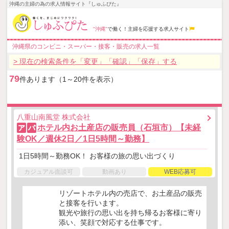
沖縄の主婦の為の求人情報サイト『しゅふぴた』
"沖縄"
で働く！主婦を応援する求人サイト
沖縄県のコンビニ・スーパー・接客・販売の求人一覧
> 現在の検索条件を「変更」「確認」「保存」する
79
件あります（1～20件を表示）
八重山南風堂 株式会社
ホテル内お土産店の販売員（石垣市）【未経
ア
パ
験OK／週休2日／1日5時間～勤務】
1日5時間～勤務OK！ お客様の旅の思い出づくり
カジュアル面談可
動画あり
WEB応募可
リゾートホテル内の売店で、お土産品の販売
と接客を行います。
観光や旅行の思い出を持ち帰るお客様に寄り
添い、笑顔で対応する仕事です。