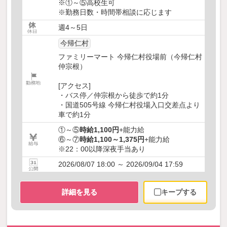
※①～⑤高校生可
※勤務日数・時間帯相談に応じます
週4～5日
今帰仁村
ファミリーマート 今帰仁村役場前（今帰仁村
仲宗根）
[アクセス]
・バス停／仲宗根から徒歩で約1分
・国道505号線 今帰仁村役場入口交差点より
車で約1分
①～⑤
時給1,100円
+能力給
⑥～⑦
時給1,100～1,375円
+能力給
※22：00以降深夜手当あり
2026/08/07 18:00 ～ 2026/09/04 17:59
詳細を見る
キープする