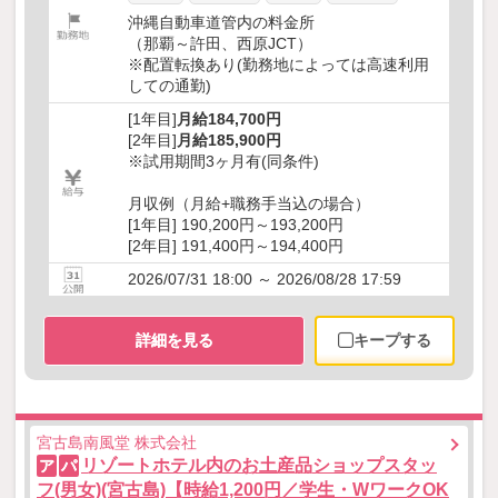
沖縄自動車道管内の料金所
（那覇～許田、西原JCT）
※配置転換あり(勤務地によっては高速利用
しての通勤)
[1年目]
月給184,700円
[2年目]
月給185,900円
※試用期間3ヶ月有(同条件)
月収例（月給+職務手当込の場合）
[1年目] 190,200円～193,200円
[2年目] 191,400円～194,400円
2026/07/31 18:00 ～ 2026/08/28 17:59
詳細を見る
キープする
宮古島南風堂 株式会社
リゾートホテル内のお土産品ショップスタッ
ア
パ
フ(男女)(宮古島)【時給1,200円／学生・WワークOK