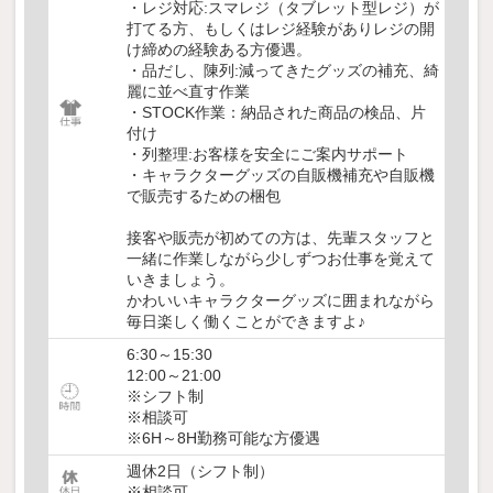
・レジ対応:スマレジ（タブレット型レジ）が
打てる方、もしくはレジ経験がありレジの開
け締めの経験ある方優遇。
・品だし、陳列:減ってきたグッズの補充、綺
麗に並べ直す作業
・STOCK作業：納品された商品の検品、片
付け
・列整理:お客様を安全にご案内サポート
・キャラクターグッズの自販機補充や自販機
で販売するための梱包
接客や販売が初めての方は、先輩スタッフと
一緒に作業しながら少しずつお仕事を覚えて
いきましょう。
かわいいキャラクターグッズに囲まれながら
毎日楽しく働くことができますよ♪
6:30～15:30
12:00～21:00
※シフト制
※相談可
※6H～8H勤務可能な方優遇
週休2日（シフト制）
※相談可