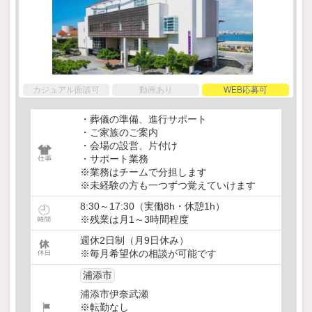
カジュアル面談可
動画あり
WEB応募可
・葬儀の準備、進行サポート
・ご家族のご案内
・会場の設営、片付け
・サポート業務
※業務はチームで分担します
※未経験の方も一つずつ覚えていけます
8:30～17:30（実働8h・休憩1h）
※残業は月1～3時間程度
週休2日制（月9日休み）
※毎月希望休の相談が可能です
浦添市
浦添市伊奈武瀬
※転勤なし