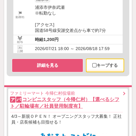
浦添市伊奈武瀬
※転勤なし
[アクセス]
国道58号線安謝交差点から車で約7分
時給1,200円
2026/07/21 18:00 ～ 2026/08/18 17:59
詳細を見る
キープする
ファミリーマート 今帰仁村役場前
コンビニスタッフ（今帰仁村）【選べるシフ
ア
パ
ト／駐輪場有／社員登用制度有】
4/3～新規ＯＰＥＮ！ オープニングスタッフ大募集！ 正社
員・店長候補も目指せる！