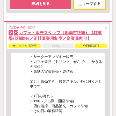
詳細を見る
キープする
琉球菓子処 琉宮
カフェ・販売スタッフ（那覇市牧志）【駐車
ア
パ
場代補助有／正社員登用制度／従業員割引】
カジュアル面談可
動画あり
WEB応募可
・サーターアンダギー販売
・カフェ業務（ドリンク、ぜんざい、かき氷
の提供）
・黒糖の実演販売・袋詰め
楽しく販売でき、接客スキルが身に付くお仕
事です。
＜1日の流れ＞
[10:00～／出勤・開店準備]
・店内清掃、商品補充、カフェ準備
・その日の業務確認