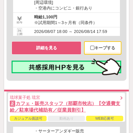
[周辺環境]
・空港内にコンビニ・銀行あり
時給1,100円
※試用期間1～3ヶ月有（同条件）
2026/08/07 18:00 ～ 2026/08/14 17:59
詳細を見る
キープする
琉球菓子処 琉宮
カフェ・販売スタッフ（那覇市牧志）【交通費支
正
給／駐車場代補助有／従業員割引】
カジュアル面談可
動画あり
WEB応募可
・サーターアンダギー販売