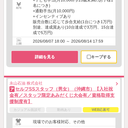
+子ども手当(月10,000円/15歳未満のお子様1
名につき)
+通勤手当(月10,000円)
+インセンティブあり
販売台数に応じて歩合支給(1台につき1万円)
別途、達成賞あり(10台達成で3万円、15台達
成で5万円)
2026/08/07 18:00 ～ 2026/08/14 17:59
詳細を見る
キープする
永山石油 株式会社
セルフSSスタッフ（男女）（沖縄市）【入社祝
ア
金有／スタッフ限定あみだくじ大会有／資格取得支
援制度有】
カジュアル面談可
動画あり
WEB応募可
現場でのお客様対応、その他