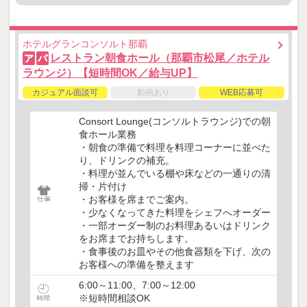
ホテルグランコンソルト那覇
レストラン朝食ホール（那覇市松尾／ホテル
ア
パ
ラウンジ）【短時間OK／給与UP】
カジュアル面談可
動画あり
WEB応募可
Consort Lounge(コンソルトラウンジ)での朝
食ホール業務
・朝食の準備で料理を料理コーナーに並べた
り、ドリンクの補充。
・料理が並んでいる棚や床などの一通りの清
掃・片付け
・お客様を席までご案内。
・少なくなってきた料理をシェフへオーダー
・一部オーダー制のお料理あるいはドリンク
をお席までお持ちします。
・食事後のお皿やその他食器類を下げ、次の
お客様への準備を整えます
6:00～11:00、7:00～12:00
※短時間相談OK