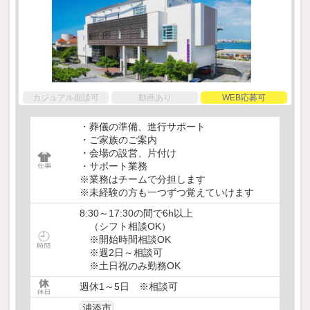
カジュアル面談可
動画あり
WEB応募可
・葬儀の準備、進行サポート
・ご家族のご案内
・会場の設営、片付け
・サポート業務
※業務はチームで分担します
※未経験の方も一つずつ覚えていけます
8:30～17:30の間で6h以上
（シフト相談OK）
※開始時間相談OK
※週2日～相談可
※土日祝のみ勤務OK
週休1～5日 ※相談可
浦添市