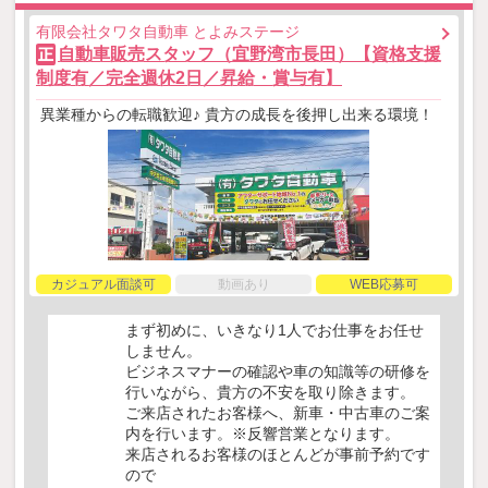
有限会社タワタ自動車 とよみステージ
自動車販売スタッフ（宜野湾市長田）【資格支援
正
制度有／完全週休2日／昇給・賞与有】
異業種からの転職歓迎♪ 貴方の成長を後押し出来る環境！
カジュアル面談可
動画あり
WEB応募可
まず初めに、いきなり1人でお仕事をお任せ
しません。
ビジネスマナーの確認や車の知識等の研修を
行いながら、貴方の不安を取り除きます。
ご来店されたお客様へ、新車・中古車のご案
内を行います。※反響営業となります。
来店されるお客様のほとんどが事前予約です
ので