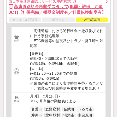
西日本高速道路総合サービス沖縄株式会社
高速道路料金所収受スタッフ(那覇～許田、西原
契
JCT)【社保完備／報奨金制度有／社員転換制度有】
カジュアル面談可
動画あり
WEB応募可
・高速道路における通行料金の徴収及びそれ
に伴う事務処理等
・ETC機器等の監視及びトラブル発生時の対
応等
[昼夜勤]
朝8:40～翌朝9:10までの勤務
(実働16h、休憩4.5h、仮眠4h)
[日 勤]
(例)12:30～21:30までの勤務
(実働8h、休憩1h)
※業務の都合により実働時間を替えることな
く、始業及び終業時刻を変更する場合あり
月9日（2月は8日）
※1ヶ月単位の勤務表による
名護市
宜野座村
金武町
うるま市
沖縄市
北中城村
浦添市
南風原町