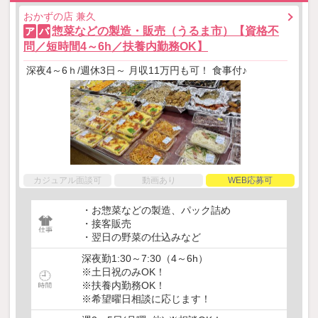
おかずの店 兼久
惣菜などの製造・販売（うるま市）【資格不
ア
パ
問／短時間4～6h／扶養内勤務OK】
深夜4～6ｈ/週休3日～ 月収11万円も可！ 食事付♪
カジュアル面談可
動画あり
WEB応募可
・お惣菜などの製造、パック詰め
・接客販売
・翌日の野菜の仕込みなど
深夜勤1:30～7:30（4～6h）
※土日祝のみOK！
※扶養内勤務OK！
※希望曜日相談に応じます！