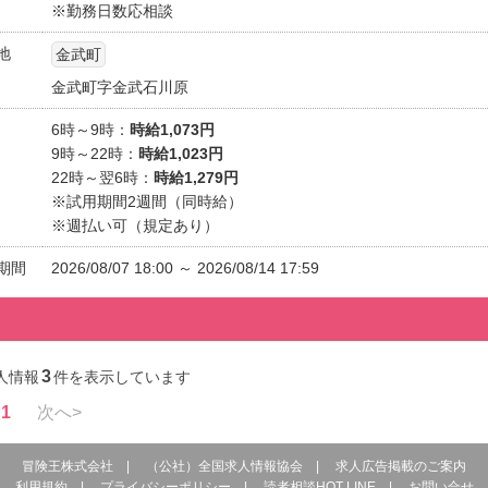
※勤務日数応相談
地
金武町
金武町字金武石川原
6時～9時：
時給1,073円
9時～22時：
時給1,023円
22時～翌6時：
時給1,279円
※試用期間2週間（同時給）
※週払い可（規定あり）
期間
2026/08/07 18:00 ～ 2026/08/14 17:59
3
人情報
件を表示しています
1
次へ>
冒険王株式会社
|
（公社）全国求人情報協会
|
求人広告掲載のご案内
利用規約
|
プライバシーポリシー
|
読者相談HOT LINE
|
お問い合せ