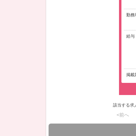
勤務
給与
掲載
該当する求
<前へ