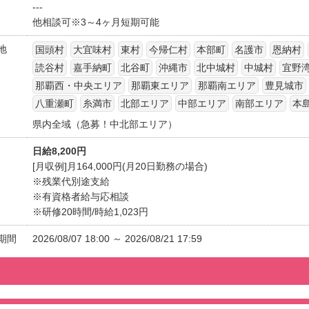
---
他相談可※3～4ヶ月短期可能
地
国頭村
大宜味村
東村
今帰仁村
本部町
名護市
恩納村
読谷村
嘉手納町
北谷町
沖縄市
北中城村
中城村
宜野
那覇西・中央エリア
那覇東エリア
那覇南エリア
豊見城市
八重瀬町
糸満市
北部エリア
中部エリア
南部エリア
本
県内全域（急募！中北部エリア）
日給8,200円
[月収例]月164,000円(月20日勤務の場合)
※残業代別途支給
※有資格者給与応相談
※研修20時間/時給1,023円
期間
2026/08/07 18:00 ～ 2026/08/21 17:59