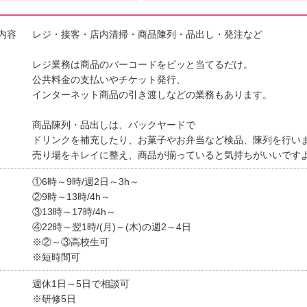
内容
レジ・接客・店内清掃・商品陳列・品出し・発注など
レジ業務は商品のバーコードをピッと当てるだけ。
公共料金の支払いやチケット発行、
インターネット商品の引き渡しなどの業務もあります。
商品陳列・品出しは、バックヤードで
ドリンクを補充したり、お菓子やお弁当など検品、陳列を行い
売り場をキレイに整え、商品が揃っていると気持ちがいいです
①6時～9時/週2日～3h～
②9時～13時/4h～
③13時～17時/4h～
④22時～翌1時/(月)～(木)の週2～4日
※②～③高校生可
※短時間可
週休1日～5日で相談可
※研修5日