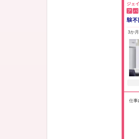
ジェイ
ア
パ
験不
3か
仕事