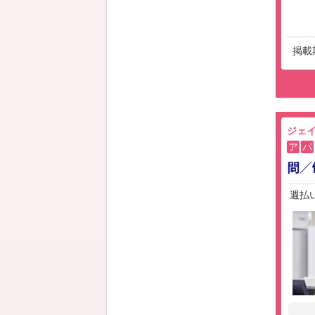
掲載
ジェイ
ア
パ
問／
週払