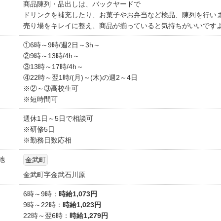
商品陳列・品出しは、バックヤードで
ドリンクを補充したり、お菓子やお弁当など検品、陳列を行い
売り場をキレイに整え、商品が揃っていると気持ちがいいです
①6時～9時/週2日～3h～
②9時～13時/4h～
③13時～17時/4h～
④22時～翌1時/(月)～(木)の週2～4日
※②～③高校生可
※短時間可
週休1日～5日で相談可
※研修5日
※勤務日数応相
地
金武町
金武町字金武石川原
6時～9時：
時給1,073円
9時～22時：
時給1,023円
22時～翌6時：
時給1,279円