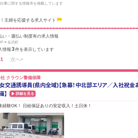
仕事に関する情報等を掲載しています
！主婦を応援する求人サイト
払い・週払い制度有の求人情報
OP
>
金武町
3
人情報
件を表示しています
1
次へ>
社 クラウン警備保障
女交通誘導員(県内全域)【急募！中北部エリア／入社祝金
備】
詳細を見る
代未経験OK！ 日給保証ありの安定収入！土日休！