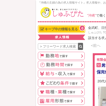
N
『沖縄の主婦の為の求人情報サイト』求人情報や、お
o
w
"沖縄"
で働く
L
o
金武町、日
0
a
キープ中の情報を見る
しゅふぴた T
d
該当する求
i
n
<前へ
g
有限会
男
契
保完
20