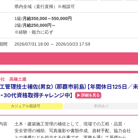
県内全域（直行直帰）※相談可
1級/
月給350,000～550,000円
2級/
月給250,000円～
※経験・能力に応ず
期間
2026/07/31 18:00 ～ 2026/10/23 17:59
会社 高橋土建
工管理技士補佐(男女）（那覇市前島）【年間休日125日／
0・30代資格取得チャレンジ中】
詳細を見る
カジュアル面談可
動画あり
内容
土木・建築施工管理の補佐として、現場での工程・品質・
安全管理の補助、写真撮影や書類作成、資材手配、協力会社
との連携などを担当する仕事です。実務を通して基礎から