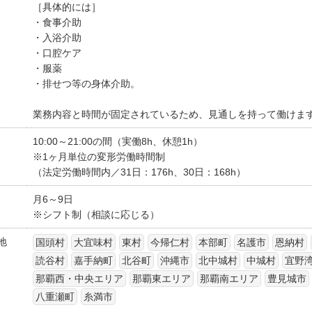
［具体的には］
・食事介助
・入浴介助
・口腔ケア
・服薬
・排せつ等の身体介助。
業務内容と時間が固定されているため、見通しを持って働けま
10:00～21:00の間（実働8h、休憩1h）
※1ヶ月単位の変形労働時間制
（法定労働時間内／31日：176h、30日：168h）
月6～9日
※シフト制（相談に応じる）
地
国頭村
大宜味村
東村
今帰仁村
本部町
名護市
恩納村
読谷村
嘉手納町
北谷町
沖縄市
北中城村
中城村
宜野
那覇西・中央エリア
那覇東エリア
那覇南エリア
豊見城市
八重瀬町
糸満市