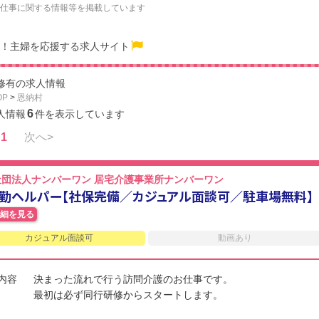
仕事に関する情報等を掲載しています
！主婦を応援する求人サイト
修有の求人情報
OP
>
恩納村
6
人情報
件を表示しています
1
次へ>
社団法人ナンバーワン 居宅介護事業所ナンバーワン
勤ヘルパー【社保完備／カジュアル面談可／駐車場無料】
細を見る
カジュアル面談可
動画あり
内容
決まった流れで行う訪問介護のお仕事です。
最初は必ず同行研修からスタートします。