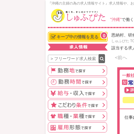
N
『沖縄の主婦の為の求人情報サイト』求人情報や、お
o
w
"沖縄"
で働く
L
o
恩納村、研
0
a
キープ中の情報を見る
しゅふぴた T
d
該当する求
i
n
<前へ
g
一般
常
契
詳
仕事