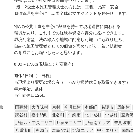
多様な現場で社会基盤整備を担っています。
1級・2級土木施工管理技士の方には、工程・品質・安全・
原価管理を中心に、現場全体のマネジメントをお任せします。
特Aの公共工事を中心に裁量を持って現場運営に関われる
環境があり、これまでの経験や資格を存分に発揮できます。
環境配慮型工法の導入や地域に配慮した施工にも取り組み、
自身の施工管理者としての価値を高めながら、若い技術者
の育成にもお願いしたいと思います。
8:00～17:00(現場により変動有)
週休2日制（土日祝）
※現場より変更の場合有（しっかり振替休日を取得できます）
年末年始、盆休
※年間休日125日
地
国頭村
大宜味村
東村
今帰仁村
本部町
名護市
恩納村
読谷村
嘉手納町
北谷町
沖縄市
北中城村
中城村
宜野
那覇西・中央エリア
那覇東エリア
那覇南エリア
豊見城市
八重瀬町
糸満市
本島全域
北部エリア
中部エリア
南部