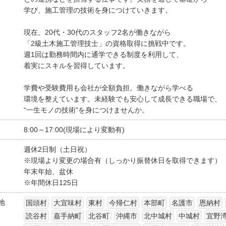
学び、施工管理の技術を身につけていきます。
現在、20代・30代のスタッフ2名が働きながら
「2級土木施工管理技士」の資格取得に挑戦中です。
週1回は勤務時間内に通学できる制度を利用して、
着実にスキルを習得しています。
学費や受験費用も会社が全額負担。働きながら学べる
環境を整えています。未経験でも安心して成長できる職場で、
“一生モノの技術”を身につけませんか。
8:00～17:00(現場により変動有)
週休2日制（土日祝）
※現場より変更の場合有（しっかり振替休日を取得できます）
年末年始、盆休
※年間休日125日
地
国頭村
大宜味村
東村
今帰仁村
本部町
名護市
恩納村
読谷村
嘉手納町
北谷町
沖縄市
北中城村
中城村
宜野