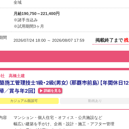
全域
月給190,750～221,400円
※諸手当込み
※試用期間3ヶ月
期間
掲載終了まで
残
2026/07/24 18:00 ～ 2026/08/07 17:59
会社 高橋土建
築施工管理技士1級・2級(男女）（那覇市前島）【年間休日1
帰／賞与年2回】
詳細を見る
カジュアル面談可
動画あり
内容
マンション・個人住宅・オフィス・公共施設など
幅広い建築を手がけ、企画・設計・施工・アフター管理