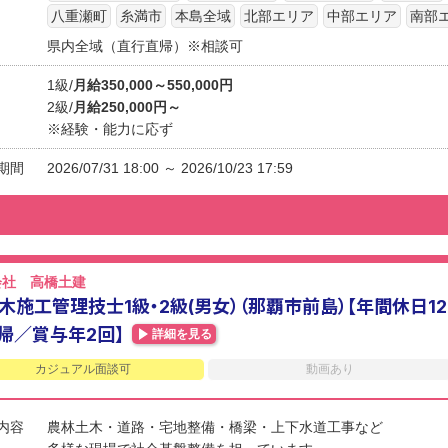
八重瀬町
糸満市
本島全域
北部エリア
中部エリア
南部
県内全域（直行直帰）※相談可
1級/
月給350,000～550,000円
2級/
月給250,000円～
※経験・能力に応ず
期間
2026/07/31 18:00 ～ 2026/10/23 17:59
会社 高橋土建
木施工管理技士1級・2級(男女）（那覇市前島）【年間休日1
帰／賞与年2回】
詳細を見る
カジュアル面談可
動画あり
内容
農林土木・道路・宅地整備・橋梁・上下水道工事など