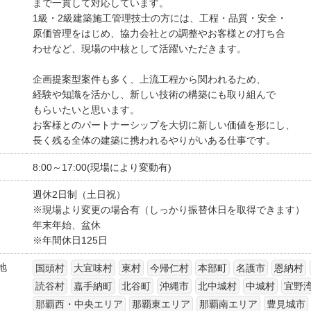
まで一貫して対応しています。
1級・2級建築施工管理技士の方には、工程・品質・安全・
原価管理をはじめ、協力会社との調整やお客様との打ち合
わせなど、現場の中核として活躍いただきます。
企画提案型案件も多く、上流工程から関われるため、
経験や知識を活かし、新しい技術の構築にも取り組んで
もらいたいと思います。
お客様とのパートナーシップを大切に新しい価値を形にし、
長く残る全体の建築に携われるやりがいある仕事です。
8:00～17:00(現場により変動有)
週休2日制（土日祝）
※現場より変更の場合有（しっかり振替休日を取得できます）
年末年始、盆休
※年間休日125日
地
国頭村
大宜味村
東村
今帰仁村
本部町
名護市
恩納村
読谷村
嘉手納町
北谷町
沖縄市
北中城村
中城村
宜野
那覇西・中央エリア
那覇東エリア
那覇南エリア
豊見城市