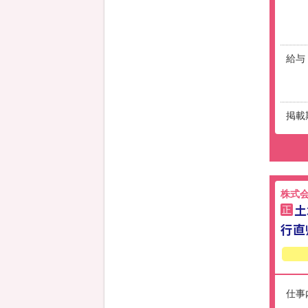
給与
掲載
株式
土
正
行直
仕事