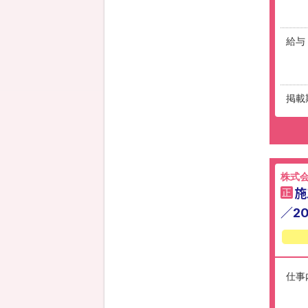
給与
掲載
株式
施
正
／2
仕事