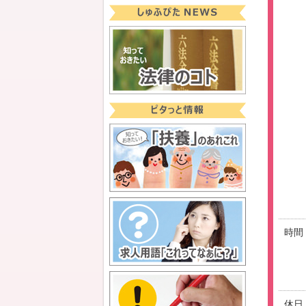
時間
休日