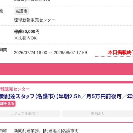
地
名護市
琉球新報販売センター
報酬80,000円
※扶養内OK
期間
本日掲載終
2026/07/24 18:00 ～ 2026/08/07 17:59
新報販売センター
聞配達スタッフ（名護市）【早朝2.5h／月5万円前後可／年
細を見る
カジュアル面談可
動画あり
内容
新聞配達業務。[配達地区]名護市街