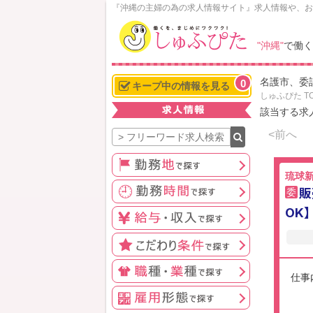
N
『沖縄の主婦の為の求人情報サイト』求人情報や、お
o
w
"沖縄"
で働く
L
o
名護市、委
0
a
キープ中の情報を見る
しゅふぴた T
d
該当する求
i
n
<前へ
g
琉球
販
委
OK】
仕事