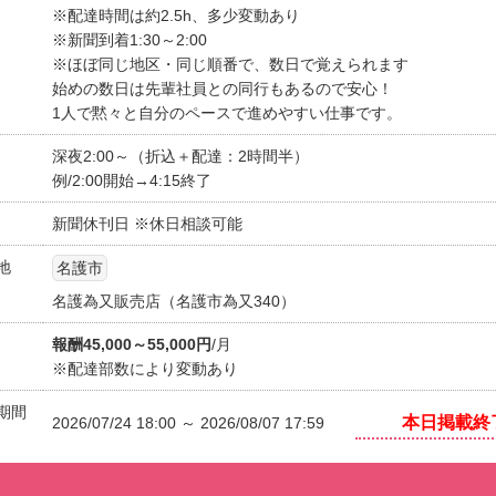
※配達時間は約2.5h、多少変動あり
※新聞到着1:30～2:00
※ほぼ同じ地区・同じ順番で、数日で覚えられます
始めの数日は先輩社員との同行もあるので安心！
1人で黙々と自分のペースで進めやすい仕事です。
深夜2:00～（折込＋配達：2時間半）
例/2:00開始→4:15終了
新聞休刊日 ※休日相談可能
地
名護市
名護為又販売店（名護市為又340）
報酬45,000～55,000円
/月
※配達部数により変動あり
期間
本日掲載終
2026/07/24 18:00 ～ 2026/08/07 17:59