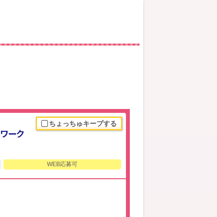
ちょっちゅキープする
Wワーク
WEB応募可