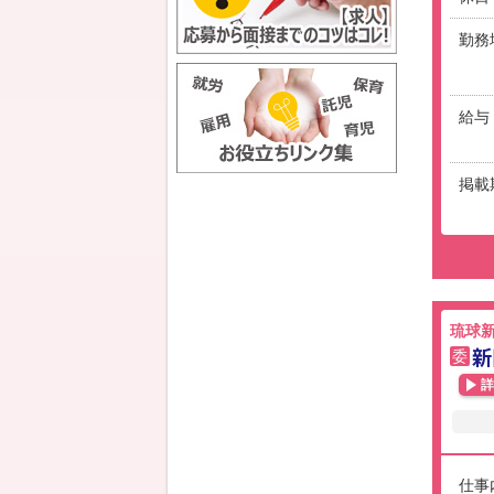
勤務
給与
掲載
琉球
新
委
詳
仕事