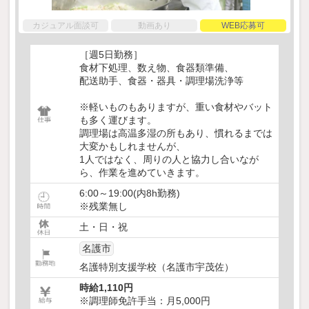
カジュアル面談可
動画あり
WEB応募可
［週5日勤務］
食材下処理、数え物、食器類準備、
配送助手、食器・器具・調理場洗浄等
※軽いものもありますが、重い食材やバット
も多く運びます。
調理場は高温多湿の所もあり、慣れるまでは
大変かもしれませんが、
1人ではなく、周りの人と協力し合いなが
ら、作業を進めていきます。
6:00～19:00(内8h勤務)
※残業無し
土・日・祝
名護市
名護特別支援学校（名護市宇茂佐）
時給1,110円
※調理師免許手当：月5,000円