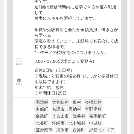
中です。
週1回は勤務時間内に通学できる制度を利用
して、
着実にスキルを習得しています。
学費や受験費用も会社が全額負担。働きなが
ら学べる
環境を整えています。未経験でも安心して成
長できる職場で、
“一生モノの技術”を身につけませんか。
8:00～17:00(現場により変動有)
週休2日制（土日祝）
※現場より変更の場合有（しっかり振替休日
を取得できます）
年末年始、盆休
※年間休日125日
国頭村
大宜味村
東村
今帰仁村
本部町
名護市
恩納村
宜野座村
金武町
うるま市
読谷村
嘉手納町
北谷町
沖縄市
北中城村
中城村
宜野湾市
浦添市
西原町
那覇北エリア