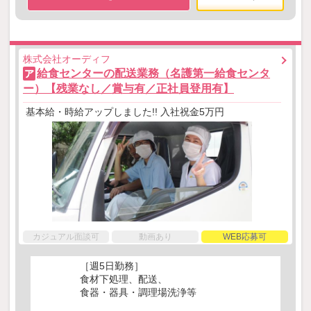
株式会社オーディフ
給食センターの配送業務（名護第一給食センタ
ア
ー）【残業なし／賞与有／正社員登用有】
基本給・時給アップしました!! 入社祝金5万円
カジュアル面談可
動画あり
WEB応募可
［週5日勤務］
食材下処理、配送、
食器・器具・調理場洗浄等