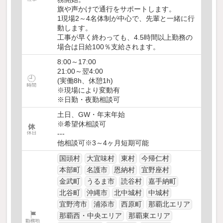
旗や声かけで通行をサポートします。
1現場2～4名体制が中心で、先輩と一緒に行
動します。
工事が早く終わっても、4.5時間以上勤務の
場合は日給100％支給されます。
8:00～17:00
21:00～翌4:00
(実働8h、休憩1h)
※現場により変動有
※日勤・夜勤相談可
土日、GW・年末年始
※希望休相談可
---
他相談可※3～4ヶ月短期可能
国頭村
大宜味村
東村
今帰仁村
本部町
名護市
恩納村
宜野座村
金武町
うるま市
読谷村
嘉手納町
北谷町
沖縄市
北中城村
中城村
宜野湾市
浦添市
西原町
那覇北エリア
那覇西・中央エリア
那覇東エリア