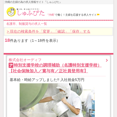
沖縄の主婦の為の求人情報サイト『しゅふぴた』
"沖縄"
で働く！主婦を応援する求人サイト
名護市、制服貸与の求人一覧
> 現在の検索条件を「変更」「確認」「保存」する
18
件あります（1～18件を表示）
株式会社オーディフ
特別支援学校の調理補助（名護特別支援学校）
ア
【社会保険加入／賞与有／正社員登用有】
基本給・時給アップしました!! 入社祝金5万円