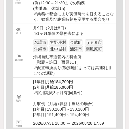
(例)12:30～21:30までの勤務
(実働8h、休憩1h)
※業務の都合により実働時間を替えることな
く、始業及び終業時刻を変更する場合あり
月9日（2月は8日）
※1ヶ月単位の勤務表による
名護市
宜野座村
金武町
うるま市
沖縄市
北中城村
浦添市
南風原町
沖縄自動車道管内の料金所
（那覇～許田、西原JCT）
※配置転換あり(勤務地によっては高速利用
しての通勤)
[1年目]
月給184,700円
[2年目]
月給185,900円
※試用期間3ヶ月有(同条件)
月収例（月給+職務手当込の場合）
[1年目] 190,200円～193,200円
[2年目] 191,400円～194,400円
2026/07/31 18:00 ～ 2026/08/28 17:59