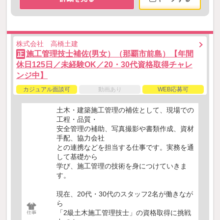
株式会社 高橋土建
施工管理技士補佐(男女）（那覇市前島）【年間
正
休日125日／未経験OK／20・30代資格取得チャレ
ンジ中】
カジュアル面談可
動画あり
WEB応募可
土木・建築施工管理の補佐として、現場での
工程・品質・
安全管理の補助、写真撮影や書類作成、資材
手配、協力会社
との連携などを担当する仕事です。実務を通
して基礎から
学び、施工管理の技術を身につけていきま
す。
現在、20代・30代のスタッフ2名が働きなが
ら
「2級土木施工管理技士」の資格取得に挑戦