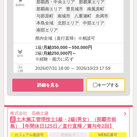
那覇西・中央エリア
那覇東エリア
那覇南エリア
豊見城市
南風原町
与那原町
南城市
八重瀬町
糸満市
本島全域
北部エリア
中部エリア
南部エリア
県内全域（直行直帰）※相談可
1級/
月給350,000～550,000円
2級/
月給250,000円～
※経験・能力に応ず
2026/07/31 18:00 ～ 2026/10/23 17:59
詳細を見る
キープする
株式会社 高橋土建
土木施工管理技士1級・2級(男女）（那覇市前
正
島）【年間休日125日／直行直帰／賞与年2回】
カジュアル面談可
動画あり
WEB応募可