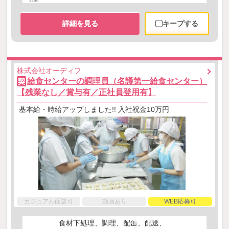
詳細を見る
キープする
株式会社オーディフ
給食センターの調理員（名護第一給食センター）
契
【残業なし／賞与有／正社員登用有】
基本給・時給アップしました!! 入社祝金10万円
カジュアル面談可
動画あり
WEB応募可
食材下処理、調理、配缶、配送、