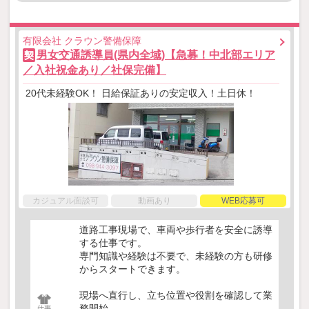
有限会社 クラウン警備保障
男女交通誘導員(県内全域)【急募！中北部エリア
契
／入社祝金あり／社保完備】
20代未経験OK！ 日給保証ありの安定収入！土日休！
カジュアル面談可
動画あり
WEB応募可
道路工事現場で、車両や歩行者を安全に誘導
する仕事です。
専門知識や経験は不要で、未経験の方も研修
からスタートできます。
現場へ直行し、立ち位置や役割を確認して業
務開始。