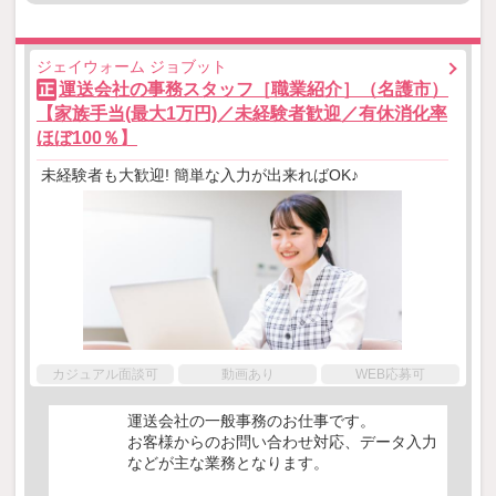
ジェイウォーム ジョブット
運送会社の事務スタッフ［職業紹介］（名護市）
正
【家族手当(最大1万円)／未経験者歓迎／有休消化率
ほぼ100％】
未経験者も大歓迎! 簡単な入力が出来ればOK♪
カジュアル面談可
動画あり
WEB応募可
運送会社の一般事務のお仕事です。
お客様からのお問い合わせ対応、データ入力
などが主な業務となります。