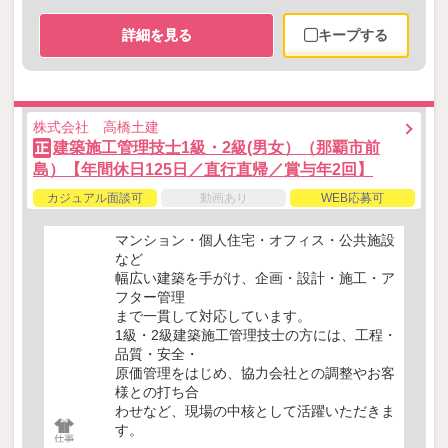
詳細を見る
キープする
株式会社 高橋土建
建築施工管理技士1級・2級(男女）（那覇市前
正
島）【年間休日125日／直行直帰／賞与年2回】
カジュアル面談可
動画あり
WEB応募可
マンション・個人住宅・オフィス・公共施設
など
幅広い建築を手がけ、企画・設計・施工・ア
フター管理
まで一貫して対応しています。
1級・2級建築施工管理技士の方には、工程・
品質・安全・
原価管理をはじめ、協力会社との調整やお客
様との打ち合
わせなど、現場の中核として活躍いただきま
す。