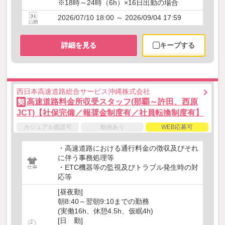
※18時～24時（6h）×16日出勤の場合
2026/07/10 18:00 ～ 2026/09/04 17:59
詳細を見る
キープする
西日本高速道路総合サービス沖縄株式会社
高速道路料金所収受スタッフ(那覇～許田、西原
契
JCT)【社保完備／報奨金制度有／社員転換制度有】
カジュアル面談可
動画あり
WEB応募可
・高速道路における通行料金の徴収及びそれ
に伴う事務処理等
・ETC機器等の監視及びトラブル発生時の対
応等
[昼夜勤]
朝8:40～翌朝9:10までの勤務
(実働16h、休憩4.5h、仮眠4h)
[日 勤]