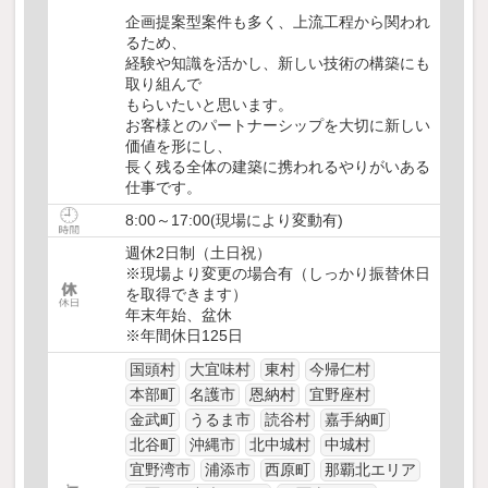
企画提案型案件も多く、上流工程から関われ
るため、
経験や知識を活かし、新しい技術の構築にも
取り組んで
もらいたいと思います。
お客様とのパートナーシップを大切に新しい
価値を形にし、
長く残る全体の建築に携われるやりがいある
仕事です。
8:00～17:00(現場により変動有)
週休2日制（土日祝）
※現場より変更の場合有（しっかり振替休日
を取得できます）
年末年始、盆休
※年間休日125日
国頭村
大宜味村
東村
今帰仁村
本部町
名護市
恩納村
宜野座村
金武町
うるま市
読谷村
嘉手納町
北谷町
沖縄市
北中城村
中城村
宜野湾市
浦添市
西原町
那覇北エリア