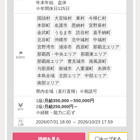
年末年始、盆休
※年間休日125日
国頭村
大宜味村
東村
今帰仁村
本部町
名護市
恩納村
宜野座村
金武町
うるま市
読谷村
嘉手納町
北谷町
沖縄市
北中城村
中城村
宜野湾市
浦添市
西原町
那覇北エリア
那覇西・中央エリア
那覇東エリア
那覇南エリア
豊見城市
南風原町
与那原町
南城市
八重瀬町
糸満市
本島全域
北部エリア
中部エリア
南部エリア
県内全域（直行直帰）※相談可
1級/
月給350,000～550,000円
2級/
月給250,000円～
※経験・能力に応ず
2026/07/31 18:00 ～ 2026/10/23 17:59
詳細を見る
キープする