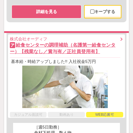
詳細を見る
キープする
株式会社オーディフ
給食センターの調理補助（名護第一給食センタ
ア
ー）【残業なし／賞与有／正社員登用有】
基本給・時給アップしました!! 入社祝金5万円
カジュアル面談可
動画あり
WEB応募可
［週5日勤務］
食材下処理、数え物、