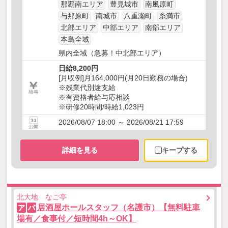
那覇南エリア
豊見城市
南風原町
与那原町
南城市
八重瀬町
糸満市
北部エリア
中部エリア
南部エリア
本島全域
県内全域（急募！中北部エリア）
日給8,200円
[月収例]月164,000円(月20日勤務の場合)
※残業代別途支給
※有資格者給与応相談
※研修20時間/時給1,023円
2026/08/07 18:00 ～ 2026/08/21 17:59
詳細を見る
キープする
北大地 なご亭
居酒屋ホールスタッフ（名護市）【無料駐車
ア
パ
場有／食事付／短時間4h～OK】