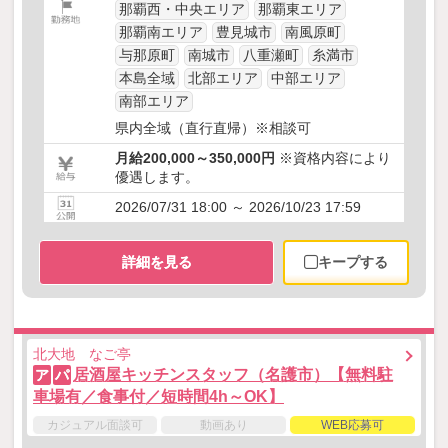
那覇西・中央エリア
那覇東エリア
那覇南エリア
豊見城市
南風原町
与那原町
南城市
八重瀬町
糸満市
本島全域
北部エリア
中部エリア
南部エリア
県内全域（直行直帰）※相談可
月給200,000～350,000円
※資格内容により
優遇します。
2026/07/31 18:00 ～ 2026/10/23 17:59
詳細を見る
キープする
北大地 なご亭
居酒屋キッチンスタッフ（名護市）【無料駐
ア
パ
車場有／食事付／短時間4h～OK】
カジュアル面談可
動画あり
WEB応募可