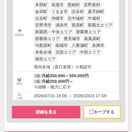
本部町
名護市
恩納村
宜野座村
金武町
うるま市
読谷村
嘉手納町
北谷町
沖縄市
北中城村
中城村
宜野湾市
浦添市
西原町
那覇北エリア
那覇西・中央エリア
那覇東エリア
那覇南エリア
豊見城市
南風原町
与那原町
南城市
八重瀬町
糸満市
本島全域
北部エリア
中部エリア
南部エリア
県内全域（直行直帰）※相談可
1級/
月給350,000～550,000円
2級/
月給250,000円～
※経験・能力に応ず
2026/07/31 18:00 ～ 2026/10/23 17:59
詳細を見る
キープする