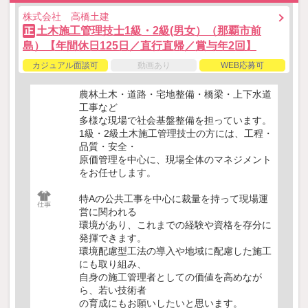
株式会社 高橋土建
土木施工管理技士1級・2級(男女）（那覇市前
正
島）【年間休日125日／直行直帰／賞与年2回】
カジュアル面談可
動画あり
WEB応募可
農林土木・道路・宅地整備・橋梁・上下水道
工事など
多様な現場で社会基盤整備を担っています。
1級・2級土木施工管理技士の方には、工程・
品質・安全・
原価管理を中心に、現場全体のマネジメント
をお任せします。
特Aの公共工事を中心に裁量を持って現場運
営に関われる
環境があり、これまでの経験や資格を存分に
発揮できます。
環境配慮型工法の導入や地域に配慮した施工
にも取り組み、
自身の施工管理者としての価値を高めなが
ら、若い技術者
の育成にもお願いしたいと思います。