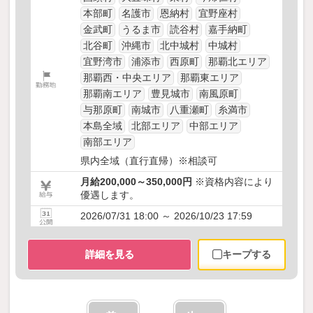
本部町
名護市
恩納村
宜野座村
金武町
うるま市
読谷村
嘉手納町
北谷町
沖縄市
北中城村
中城村
宜野湾市
浦添市
西原町
那覇北エリア
那覇西・中央エリア
那覇東エリア
那覇南エリア
豊見城市
南風原町
与那原町
南城市
八重瀬町
糸満市
本島全域
北部エリア
中部エリア
南部エリア
県内全域（直行直帰）※相談可
月給200,000～350,000円
※資格内容により
優遇します。
2026/07/31 18:00 ～ 2026/10/23 17:59
詳細を見る
キープする