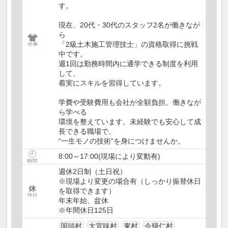
す。
現在、20代・30代のスタッフ2名が働きなが
ら
「2級土木施工管理技士」の資格取得に挑戦
中です。
週1回は勤務時間内に通学できる制度を利用
して、
着実にスキルを習得しています。
学費や受験費用も会社が全額負担。働きなが
ら学べる
環境を整えています。未経験でも安心して成
長できる職場で、
“一生モノの技術”を身につけませんか。
8:00～17:00(現場により変動有)
週休2日制（土日祝）
※現場より変更の場合有（しっかり振替休日
を取得できます）
年末年始、盆休
※年間休日125日
国頭村
大宜味村
東村
今帰仁村