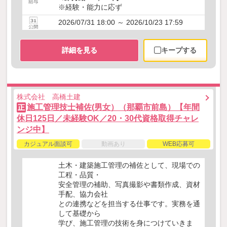
※経験・能力に応ず
2026/07/31 18:00 ～ 2026/10/23 17:59
詳細を見る
キープする
株式会社 高橋土建
施工管理技士補佐(男女）（那覇市前島）【年間
正
休日125日／未経験OK／20・30代資格取得チャレ
ンジ中】
カジュアル面談可
動画あり
WEB応募可
土木・建築施工管理の補佐として、現場での
工程・品質・
安全管理の補助、写真撮影や書類作成、資材
手配、協力会社
との連携などを担当する仕事です。実務を通
して基礎から
学び、施工管理の技術を身につけていきま