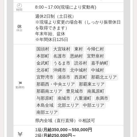
8:00～17:00(現場により変動有)
週休2日制（土日祝）
※現場より変更の場合有（しっかり振替休日
を取得できます）
年末年始、盆休
※年間休日125日
国頭村
大宜味村
東村
今帰仁村
本部町
名護市
恩納村
宜野座村
金武町
うるま市
読谷村
嘉手納町
北谷町
沖縄市
北中城村
中城村
宜野湾市
浦添市
西原町
那覇北エリア
那覇西・中央エリア
那覇東エリア
那覇南エリア
豊見城市
南風原町
与那原町
南城市
八重瀬町
糸満市
本島全域
北部エリア
中部エリア
南部エリア
県内全域（直行直帰）※相談可
1級/
月給350,000～550,000円
2級/
月給250,000円～