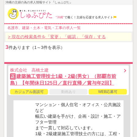
沖縄の主婦の為の求人情報サイト『しゅふぴた』
"沖縄"
で働く！主婦を応援する求人サイト
名護市、建築・土木・電気・工事の求人一覧
> 現在の検索条件を「変更」「確認」「保存」する
3
件あります（1～3件を表示）
株式会社 高橋土建
建築施工管理技士1級・2級(男女）（那覇市前
正
島）【年間休日125日／直行直帰／賞与年2回】
カジュアル面談可
動画あり
WEB応募可
マンション・個人住宅・オフィス・公共施設
など
幅広い建築を手がけ、企画・設計・施工・ア
フター管理
まで一貫して対応しています。
1級・2級建築施工管理技士の方には、工程・