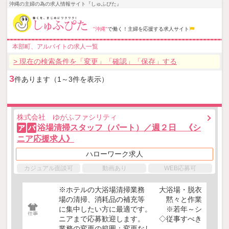
沖縄の主婦の為の求人情報サイト『しゅふぴた』
"沖縄"
で働く！主婦を応援する求人サイト
本部町、アルバイトの求人一覧
> 現在の検索条件を「変更」「確認」「保存」する
3
件あります（1～3件を表示）
株式会社 ゆがふファシリティ
浴場清掃スタッフ（パート）／週２日 《シ
ア
パ
ニア応援求人》
ハローワーク求人
カジュアル面談可
動画あり
WEB応募可
※ホテルの大浴場清掃業務 大浴場・脱衣
場の清掃、消耗品の補充等 黙々と作業
に集中したい方に最適です。 ※若年～シ
ニアまで応募歓迎します。 ◇従事すべき
業務の変更の範囲：変更なし