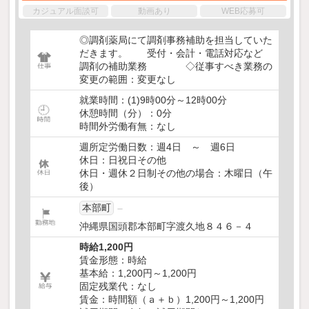
カジュアル面談可
動画あり
WEB応募可
◎調剤薬局にて調剤事務補助を担当していた
だきます。 受付・会計・電話対応など
調剤の補助業務 ◇従事すべき業務の
変更の範囲：変更なし
就業時間：(1)9時00分～12時00分
休憩時間（分）：0分
時間外労働有無：なし
週所定労働日数：週4日 ～ 週6日
休日：日祝日その他
休日・週休２日制その他の場合：木曜日（午
後）
本部町
沖縄県国頭郡本部町字渡久地８４６－４
時給1,200円
賃金形態：時給
基本給：1,200円～1,200円
固定残業代：なし
賃金：時間額（ａ＋ｂ）1,200円～1,200円