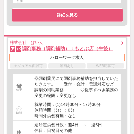
詳細を見る
株式会社 ぱいん
調剤事務（調剤補助）：もとぶ店（午後）
ア
パ
ハローワーク求人
カジュアル面談可
動画あり
WEB応募可
◎調剤薬局にて調剤事務補助を担当していた
だきます。 受付・会計・電話対応など
調剤の補助業務 ◇従事すべき業務の
変更の範囲：変更なし
就業時間：(1)14時30分～17時30分
休憩時間（分）：0分
時間外労働有無：なし
週所定労働日数：週4日 ～ 週6日
休日：日祝日その他