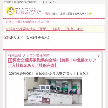
沖縄の主婦の為の求人情報サイト『しゅふぴた』
"沖縄"
で働く！主婦を応援する求人サイト
日払い・週払い制度有の求人一覧
> 現在の検索条件を「変更」「確認」「保存」する
2
件あります（1～2件を表示）
有限会社 クラウン警備保障
男女交通誘導員(県内全域)【急募！中北部エリア
契
／入社祝金あり／社保完備】
20代未経験OK！ 日給保証ありの安定収入！土日休！