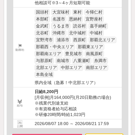
他相談可※3～4ヶ月短期可能
国頭村
大宜味村
東村
今帰仁村
本部町
名護市
恩納村
宜野座村
金武町
うるま市
読谷村
嘉手納町
北谷町
沖縄市
北中城村
中城村
宜野湾市
浦添市
西原町
那覇北エリア
那覇西・中央エリア
那覇東エリア
那覇南エリア
豊見城市
南風原町
与那原町
南城市
八重瀬町
糸満市
北部エリア
中部エリア
南部エリア
本島全域
県内全域（急募！中北部エリア）
日給8,200円
[月収例]月164,000円(月20日勤務の場合)
※残業代別途支給
※有資格者給与応相談
※研修20時間/時給1,023円
2026/08/07 18:00 ～ 2026/08/21 17:59