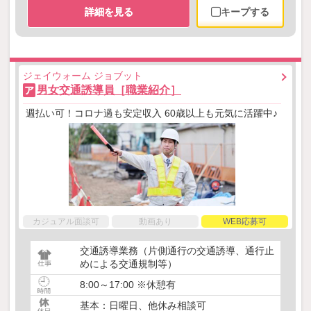
詳細を見る
キープする
ジェイウォーム ジョブット
男女交通誘導員［職業紹介］
ア
週払い可！コロナ過も安定収入 60歳以上も元気に活躍中♪
カジュアル面談可
動画あり
WEB応募可
交通誘導業務（片側通行の交通誘導、通行止
めによる交通規制等）
8:00～17:00 ※休憩有
基本：日曜日、他休み相談可