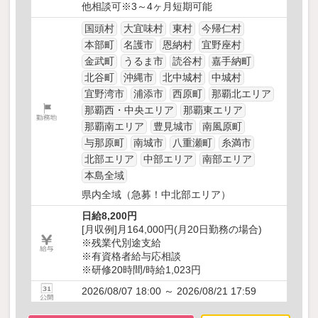
他相談可※3～4ヶ月短期可能
国頭村
大宜味村
東村
今帰仁村
本部町
名護市
恩納村
宜野座村
金武町
うるま市
読谷村
嘉手納町
北谷町
沖縄市
北中城村
中城村
宜野湾市
浦添市
西原町
那覇北エリア
那覇西・中央エリア
那覇東エリア
那覇南エリア
豊見城市
南風原町
与那原町
南城市
八重瀬町
糸満市
北部エリア
中部エリア
南部エリア
本島全域
県内全域（急募！中北部エリア）
日給8,200円
[月収例]月164,000円(月20日勤務の場合)
※残業代別途支給
※有資格者給与応相談
※研修20時間/時給1,023円
2026/08/07 18:00 ～ 2026/08/21 17:59