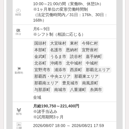
10:00～21:00の間（実働8h、休憩1h）
※1ヶ月単位の変形労働時間制
（法定労働時間内／31日：176h、30日：
168h）
月6～9日
※シフト制（相談に応じる）
国頭村
大宜味村
東村
今帰仁村
本部町
名護市
恩納村
宜野座村
金武町
うるま市
読谷村
嘉手納町
北谷町
沖縄市
北中城村
中城村
宜野湾市
浦添市
西原町
那覇北エリア
那覇西・中央エリア
那覇東エリア
那覇南エリア
豊見城市
南風原町
与那原町
南城市
八重瀬町
糸満市
全域
月給190,750～221,400円
※諸手当込み
※試用期間3ヶ月
2026/08/07 18:00 ～ 2026/08/21 17:59