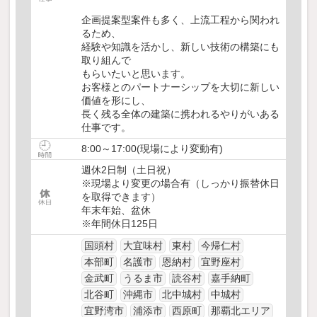
企画提案型案件も多く、上流工程から関われ
るため、
経験や知識を活かし、新しい技術の構築にも
取り組んで
もらいたいと思います。
お客様とのパートナーシップを大切に新しい
価値を形にし、
長く残る全体の建築に携われるやりがいある
仕事です。
8:00～17:00(現場により変動有)
週休2日制（土日祝）
※現場より変更の場合有（しっかり振替休日
を取得できます）
年末年始、盆休
※年間休日125日
国頭村
大宜味村
東村
今帰仁村
本部町
名護市
恩納村
宜野座村
金武町
うるま市
読谷村
嘉手納町
北谷町
沖縄市
北中城村
中城村
宜野湾市
浦添市
西原町
那覇北エリア