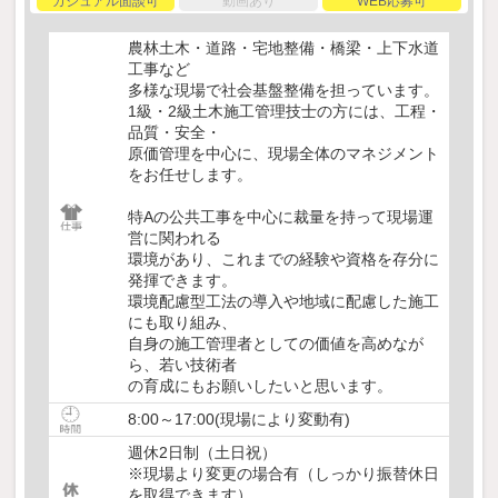
カジュアル面談可
動画あり
WEB応募可
農林土木・道路・宅地整備・橋梁・上下水道
工事など
多様な現場で社会基盤整備を担っています。
1級・2級土木施工管理技士の方には、工程・
品質・安全・
原価管理を中心に、現場全体のマネジメント
をお任せします。
特Aの公共工事を中心に裁量を持って現場運
営に関われる
環境があり、これまでの経験や資格を存分に
発揮できます。
環境配慮型工法の導入や地域に配慮した施工
にも取り組み、
自身の施工管理者としての価値を高めなが
ら、若い技術者
の育成にもお願いしたいと思います。
8:00～17:00(現場により変動有)
週休2日制（土日祝）
※現場より変更の場合有（しっかり振替休日
を取得できます）