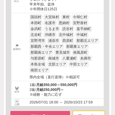
年末年始、盆休
※年間休日125日
国頭村
大宜味村
東村
今帰仁村
本部町
名護市
恩納村
宜野座村
金武町
うるま市
読谷村
嘉手納町
北谷町
沖縄市
北中城村
中城村
宜野湾市
浦添市
西原町
那覇北エリア
那覇西・中央エリア
那覇東エリア
那覇南エリア
豊見城市
南風原町
与那原町
南城市
八重瀬町
糸満市
本島全域
北部エリア
中部エリア
南部エリア
県内全域（直行直帰）※相談可
1級/
月給350,000～550,000円
2級/
月給250,000円～
※経験・能力に応ず
2026/07/31 18:00 ～ 2026/10/23 17:59