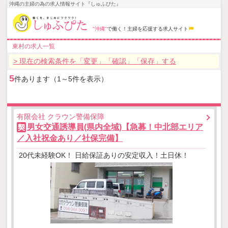
沖縄の主婦の為の求人情報サイト『しゅふぴた』
"沖縄"
で働く！主婦を応援する求人サイト
東村の求人一覧
> 現在の検索条件を「変更」「確認」「保存」する
5
件あります（1～5件を表示）
有限会社 クラウン警備保障
男女交通誘導員(県内全域)【急募！中北部エリア
契
／入社祝金あり／社保完備】
20代未経験OK！ 日給保証ありの安定収入！土日休！