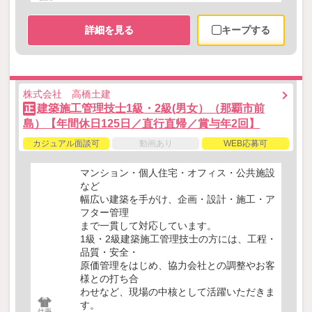
詳細を見る
キープする
株式会社 高橋土建
建築施工管理技士1級・2級(男女）（那覇市前
正
島）【年間休日125日／直行直帰／賞与年2回】
カジュアル面談可
動画あり
WEB応募可
マンション・個人住宅・オフィス・公共施設
など
幅広い建築を手がけ、企画・設計・施工・ア
フター管理
まで一貫して対応しています。
1級・2級建築施工管理技士の方には、工程・
品質・安全・
原価管理をはじめ、協力会社との調整やお客
様との打ち合
わせなど、現場の中核として活躍いただきま
す。