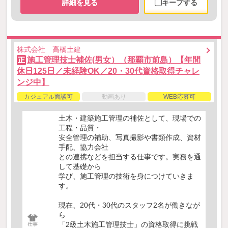
詳細を見る
キープする
株式会社 高橋土建
施工管理技士補佐(男女）（那覇市前島）【年間
正
休日125日／未経験OK／20・30代資格取得チャレ
ンジ中】
カジュアル面談可
動画あり
WEB応募可
土木・建築施工管理の補佐として、現場での
工程・品質・
安全管理の補助、写真撮影や書類作成、資材
手配、協力会社
との連携などを担当する仕事です。実務を通
して基礎から
学び、施工管理の技術を身につけていきま
す。
現在、20代・30代のスタッフ2名が働きなが
ら
「2級土木施工管理技士」の資格取得に挑戦