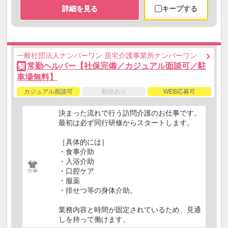
詳細を見る
キープする
一般社団法人ナンバーワン 居宅介護事業所ナンバーワン
常勤ヘルパー【社保完備／カジュアル面談可／駐
契
車場無料】
カジュアル面談可
動画あり
WEB応募可
決まった流れで行う訪問介護のお仕事です。
最初は必ず同行研修からスタートします。
［具体的には］
・食事介助
・入浴介助
・口腔ケア
・服薬
・排せつ等の身体介助。
業務内容と時間が固定されているため、見通
しを持って働けます。