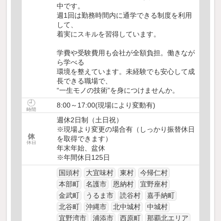
中です。
週1回は勤務時間内に通学できる制度を利用
して、
着実にスキルを習得しています。
学費や受験費用も会社が全額負担。働きなが
ら学べる
環境を整えています。未経験でも安心して成
長できる職場で、
“一生モノの技術”を身につけませんか。
8:00～17:00(現場により変動有)
週休2日制（土日祝）
※現場より変更の場合有（しっかり振替休日
を取得できます）
年末年始、盆休
※年間休日125日
国頭村
大宜味村
東村
今帰仁村
本部町
名護市
恩納村
宜野座村
金武町
うるま市
読谷村
嘉手納町
北谷町
沖縄市
北中城村
中城村
宜野湾市
浦添市
西原町
那覇北エリア