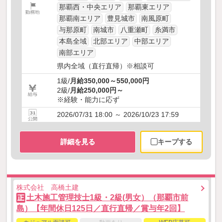
那覇西・中央エリア
那覇東エリア
那覇南エリア
豊見城市
南風原町
与那原町
南城市
八重瀬町
糸満市
本島全域
北部エリア
中部エリア
南部エリア
県内全域（直行直帰）※相談可
1級/
月給350,000～550,000円
2級/
月給250,000円～
※経験・能力に応ず
2026/07/31 18:00 ～ 2026/10/23 17:59
詳細を見る
キープする
株式会社 高橋土建
土木施工管理技士1級・2級(男女）（那覇市前
正
島）【年間休日125日／直行直帰／賞与年2回】