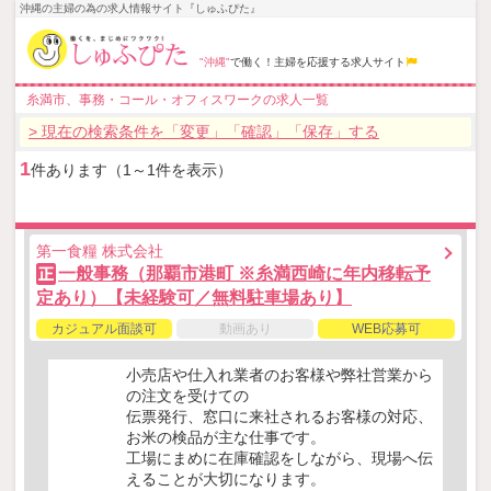
沖縄の主婦の為の求人情報サイト『しゅふぴた』
"沖縄"
で働く！主婦を応援する求人サイト
糸満市、事務・コール・オフィスワークの求人一覧
> 現在の検索条件を「変更」「確認」「保存」する
1
件あります（1～1件を表示）
第一食糧 株式会社
一般事務（那覇市港町 ※糸満西崎に年内移転予
正
定あり）【未経験可／無料駐車場あり】
カジュアル面談可
動画あり
WEB応募可
小売店や仕入れ業者のお客様や弊社営業から
の注文を受けての
伝票発行、窓口に来社されるお客様の対応、
お米の検品が主な仕事です。
工場にまめに在庫確認をしながら、現場へ伝
えることが大切になります。