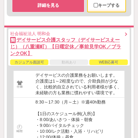
詳細を見る
キープする
社会福祉法人 明和会
デイサービス介護スタッフ（デイサービスえー
契
じ）（八重瀬町）【日曜定休／事前見学OK／ブラ
ンクOK】
カジュアル面談可
動画あり
WEB応募可
デイサービスの介護業務をお願いします。
介護度は1～2程度なので、介助負担が少な
く、比較的自立されている利用者様が多く、
未経験の方も業務に慣れやすい環境です。
8:30～17:30（月～土）※週40h勤務
【1日のスケジュール例(入所)】
・8:00/あいさつ・体操・朝食
・9:00/バイタルチェック
・10:00/レク活動・入浴・リハビリ
・12:00/体操・昼食