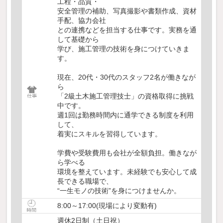
工程・品質・
安全管理の補助、写真撮影や書類作成、資材
手配、協力会社
との連携などを担当する仕事です。実務を通
して基礎から
学び、施工管理の技術を身につけていきま
す。
現在、20代・30代のスタッフ2名が働きなが
ら
「2級土木施工管理技士」の資格取得に挑戦
中です。
週1回は勤務時間内に通学できる制度を利用
して、
着実にスキルを習得しています。
学費や受験費用も会社が全額負担。働きなが
ら学べる
環境を整えています。未経験でも安心して成
長できる職場で、
“一生モノの技術”を身につけませんか。
8:00～17:00(現場により変動有)
週休2日制（土日祝）