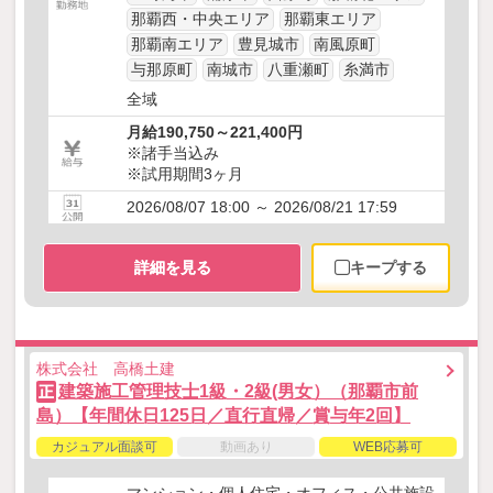
那覇西・中央エリア
那覇東エリア
那覇南エリア
豊見城市
南風原町
与那原町
南城市
八重瀬町
糸満市
全域
月給190,750～221,400円
※諸手当込み
※試用期間3ヶ月
2026/08/07 18:00 ～ 2026/08/21 17:59
詳細を見る
キープする
株式会社 高橋土建
建築施工管理技士1級・2級(男女）（那覇市前
正
島）【年間休日125日／直行直帰／賞与年2回】
カジュアル面談可
動画あり
WEB応募可