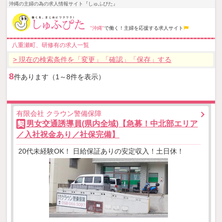
沖縄の主婦の為の求人情報サイト『しゅふぴた』
"沖縄"
で働く！主婦を応援する求人サイト
八重瀬町、研修有の求人一覧
> 現在の検索条件を「変更」「確認」「保存」する
8
件あります（1～8件を表示）
有限会社 クラウン警備保障
男女交通誘導員(県内全域)【急募！中北部エリア
契
／入社祝金あり／社保完備】
20代未経験OK！ 日給保証ありの安定収入！土日休！