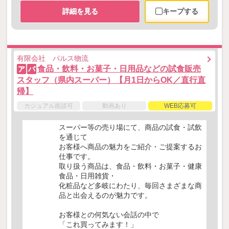
詳細を見る
キープする
有限会社 パルス物流
食品・飲料・お菓子・日用品などの試食販売
ア
パ
スタッフ（県内スーパー）【月1日からOK／直行直
帰】
カジュアル面談可
動画あり
WEB応募可
スーパー等の売り場にて、商品の試食・試飲
を通じて
お客様へ商品の魅力をご紹介・ご提案するお
仕事です。
取り扱う商品は、食品・飲料・お菓子・健康
食品・日用雑貨・
化粧品など多岐にわたり、毎回さまざまな商
品と出会えるのが魅力です。
お客様との何気ない会話の中で
「これ買ってみます！」