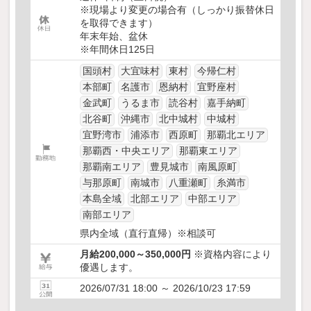
※現場より変更の場合有（しっかり振替休日
を取得できます）
年末年始、盆休
※年間休日125日
国頭村
大宜味村
東村
今帰仁村
本部町
名護市
恩納村
宜野座村
金武町
うるま市
読谷村
嘉手納町
北谷町
沖縄市
北中城村
中城村
宜野湾市
浦添市
西原町
那覇北エリア
那覇西・中央エリア
那覇東エリア
那覇南エリア
豊見城市
南風原町
与那原町
南城市
八重瀬町
糸満市
本島全域
北部エリア
中部エリア
南部エリア
県内全域（直行直帰）※相談可
月給200,000～350,000円
※資格内容により
優遇します。
2026/07/31 18:00 ～ 2026/10/23 17:59