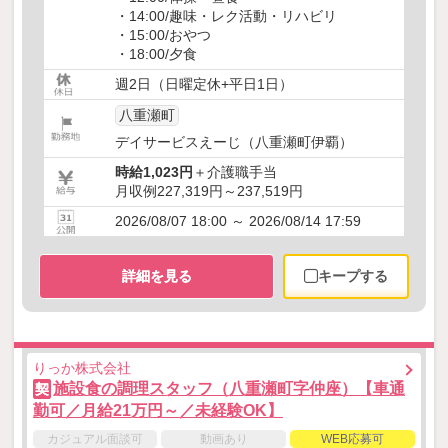
・14:00/趣味・レク活動・リハビリ
・15:00/おやつ
・18:00/夕食
週2日（日曜定休+平日1日）
八重瀬町
デイサービスえーじ（八重瀬町伊覇）
時給1,023円
＋介護職手当
月収例227,319円～237,519円
2026/08/07 18:00 ～ 2026/08/14 17:59
詳細を見る
キープする
りっか株式会社
施設食の調理スタッフ（八重瀬町字仲座）【車通
契
勤可／月給21万円～／未経験OK】
カジュアル面談可
動画あり
WEB応募可