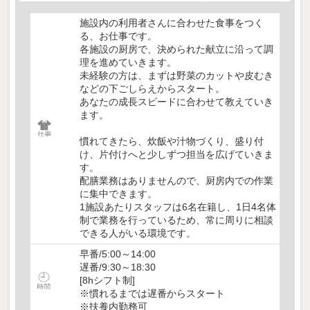
施設内の利用者さんに合わせた食事をつく
る、お仕事です。
各施設の厨房で、決められた献立に沿って調
理を進めていきます。
未経験の方は、まずは野菜のカットや皮むき
などの下ごしらえからスタート。
あなたの成長スピードに合わせて教えていき
ます。
慣れてきたら、炊飯や汁物づくり、盛り付
け、片付けへと少しずつ担当を広げていきま
す。
配膳業務はありませんので、厨房内での作業
に集中できます。
1施設あたりスタッフは6名在籍し、1日4名体
制で業務を行っているため、常に周りに相談
できる人がいる環境です。
早番/5:00～14:00
遅番/9:30～18:30
[8hシフト制]
※慣れるまでは遅番からスタート
※扶養内勤務可