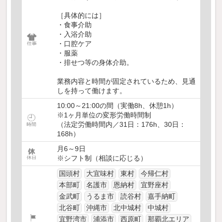
［具体的には］
・食事介助
・入浴介助
・口腔ケア
・服薬
・排せつ等の身体介助。
業務内容と時間が固定されているため、見通
しを持って働けます。
10:00～21:00の間（実働8h、休憩1h）
※1ヶ月単位の変形労働時間制
（法定労働時間内／31日：176h、30日：
168h）
月6～9日
※シフト制（相談に応じる）
国頭村
大宜味村
東村
今帰仁村
本部町
名護市
恩納村
宜野座村
金武町
うるま市
読谷村
嘉手納町
北谷町
沖縄市
北中城村
中城村
宜野湾市
浦添市
西原町
那覇北エリア