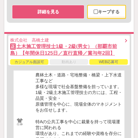
詳細を見る
キープする
株式会社 高橋土建
土木施工管理技士1級・2級(男女）（那覇市前
正
島）【年間休日125日／直行直帰／賞与年2回】
カジュアル面談可
動画あり
WEB応募可
農林土木・道路・宅地整備・橋梁・上下水道
工事など
多様な現場で社会基盤整備を担っています。
1級・2級土木施工管理技士の方には、工程・
品質・安全・
原価管理を中心に、現場全体のマネジメント
をお任せします。
特Aの公共工事を中心に裁量を持って現場運
営に関われる
環境があり、これまでの経験や資格を存分に