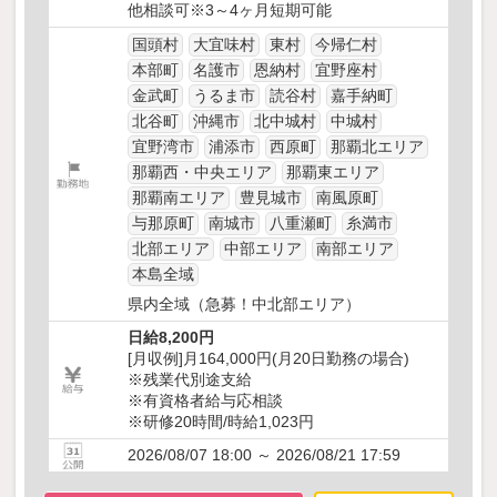
他相談可※3～4ヶ月短期可能
国頭村
大宜味村
東村
今帰仁村
本部町
名護市
恩納村
宜野座村
金武町
うるま市
読谷村
嘉手納町
北谷町
沖縄市
北中城村
中城村
宜野湾市
浦添市
西原町
那覇北エリア
那覇西・中央エリア
那覇東エリア
那覇南エリア
豊見城市
南風原町
与那原町
南城市
八重瀬町
糸満市
北部エリア
中部エリア
南部エリア
本島全域
県内全域（急募！中北部エリア）
日給8,200円
[月収例]月164,000円(月20日勤務の場合)
※残業代別途支給
※有資格者給与応相談
※研修20時間/時給1,023円
2026/08/07 18:00 ～ 2026/08/21 17:59