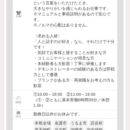
という言葉をいただけたとき、
大きなやりがいを感じられるお仕事です。
※マニュアルと事前説明があるので安心で
す。
※ノルマの心配はありません。
〈求める人材〉
「人と話すのが好き」なら、それだけで十分
です！
・笑顔でお客様と接することが好きな方
・コミュニケーションが得意な方
・未経験者も大歓迎！丁寧に研修します
・デモンストレーターの経験のある方は即戦
力として優遇
・ブランクがある方・再就職をお考えの方も
歓迎
①10:00～18:00 ②11:00～19:00
（①・②ともに基本実働6時間30分／休憩
1.5h）
勤務日以外がお休みです。
本島全域
名護市
うるま市
読谷村
嘉手納町
北谷町
沖縄市
北中城村