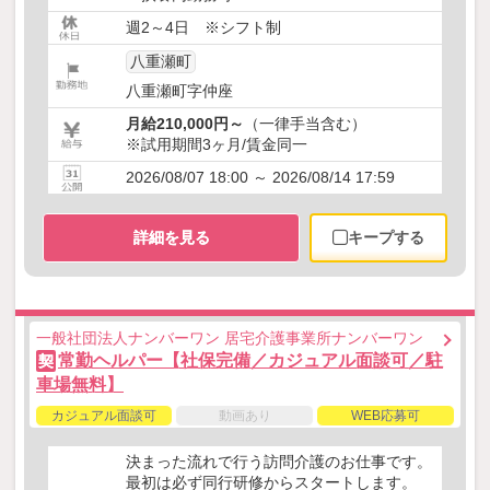
週2～4日 ※シフト制
八重瀬町
八重瀬町字仲座
月給210,000円～
（一律手当含む）
※試用期間3ヶ月/賃金同一
2026/08/07 18:00 ～ 2026/08/14 17:59
詳細を見る
キープする
一般社団法人ナンバーワン 居宅介護事業所ナンバーワン
常勤ヘルパー【社保完備／カジュアル面談可／駐
契
車場無料】
カジュアル面談可
動画あり
WEB応募可
決まった流れで行う訪問介護のお仕事です。
最初は必ず同行研修からスタートします。