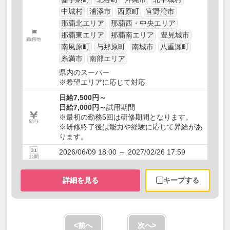
中城村
浦添市
西原町
宜野湾市
那覇北エリア
那覇西・中央エリア
那覇東エリア
那覇南エリア
豊見城市
南風原町
与那原町
南城市
八重瀬町
糸満市
南部エリア
県内のスーパー
※希望エリアに応じて対応
日給7,500円～
日給7,000円～
試用期間
※最初の勤務5回は研修期間となります。
※研修終了後は能力や経験に応じて昇給があ
ります。
2026/06/09 18:00 ～ 2027/02/26 17:59
詳細を見る
キープする
<前へ
次へ>