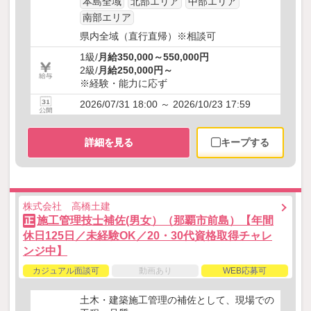
本島全域
北部エリア
中部エリア
南部エリア
県内全域（直行直帰）※相談可
1級/
月給350,000～550,000円
2級/
月給250,000円～
※経験・能力に応ず
2026/07/31 18:00 ～ 2026/10/23 17:59
詳細を見る
キープする
株式会社 高橋土建
施工管理技士補佐(男女）（那覇市前島）【年間
正
休日125日／未経験OK／20・30代資格取得チャレ
ンジ中】
カジュアル面談可
動画あり
WEB応募可
土木・建築施工管理の補佐として、現場での