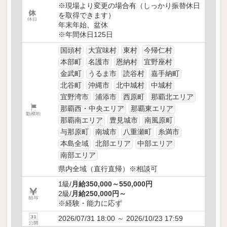
※現場より変更の場合有（しっかり振替休日
を取得できます）
年末年始、盆休
※年間休日125日
国頭村
大宜味村
東村
今帰仁村
本部町
名護市
恩納村
宜野座村
金武町
うるま市
読谷村
嘉手納町
北谷町
沖縄市
北中城村
中城村
宜野湾市
浦添市
西原町
那覇北エリア
那覇西・中央エリア
那覇東エリア
那覇南エリア
豊見城市
南風原町
与那原町
南城市
八重瀬町
糸満市
本島全域
北部エリア
中部エリア
南部エリア
県内全域（直行直帰）※相談可
1級/
月給350,000～550,000円
2級/
月給250,000円～
※経験・能力に応ず
2026/07/31 18:00 ～ 2026/10/23 17:59