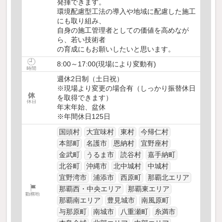
発揮できます。
環境配慮型工法の導入や地域に配慮した施工
にも取り組み、
自身の施工管理者としての価値を高めなが
ら、若い技術者
の育成にもお願いしたいと思います。
8:00～17:00(現場により変動有)
週休2日制（土日祝）
※現場より変更の場合有（しっかり振替休日
を取得できます）
年末年始、盆休
※年間休日125日
国頭村
大宜味村
東村
今帰仁村
本部町
名護市
恩納村
宜野座村
金武町
うるま市
読谷村
嘉手納町
北谷町
沖縄市
北中城村
中城村
宜野湾市
浦添市
西原町
那覇北エリア
那覇西・中央エリア
那覇東エリア
那覇南エリア
豊見城市
南風原町
与那原町
南城市
八重瀬町
糸満市