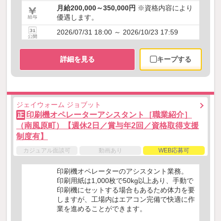
月給200,000～350,000円
※資格内容により
優遇します。
2026/07/31 18:00 ～ 2026/10/23 17:59
詳細を見る
キープする
ジェイウォーム ジョブット
印刷機オペレーターアシスタント［職業紹介］
正
（南風原町）【週休2日／賞与年2回／資格取得支援
制度有】
カジュアル面談可
動画あり
WEB応募可
印刷機オペレーターのアシスタント業務。
印刷用紙は1,000枚で50kg以上あり、手動で
印刷機にセットする場合もあるため体力を要
しますが、工場内はエアコン完備で快適に作
業を進めることができます。