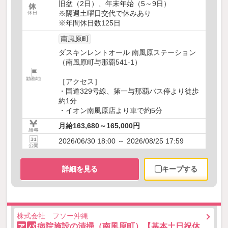
旧盆（2日）、年末年始（5～9日）
※隔週土曜日交代で休みあり
※年間休日数125日
南風原町
ダスキンレントオール 南風原ステーション
（南風原町与那覇541-1）
［アクセス］
・国道329号線、第一与那覇バス停より徒歩
約1分
・イオン南風原店より車で約5分
月給163,680～165,000円
2026/06/30 18:00 ～ 2026/08/25 17:59
詳細を見る
キープする
株式会社 フソー沖縄
病院施設の清掃（南風原町）【基本土日祝休
ア
パ