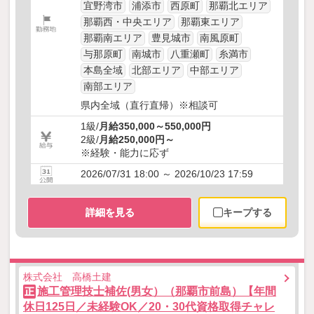
宜野湾市
浦添市
西原町
那覇北エリア
那覇西・中央エリア
那覇東エリア
那覇南エリア
豊見城市
南風原町
与那原町
南城市
八重瀬町
糸満市
本島全域
北部エリア
中部エリア
南部エリア
県内全域（直行直帰）※相談可
1級/
月給350,000～550,000円
2級/
月給250,000円～
※経験・能力に応ず
2026/07/31 18:00 ～ 2026/10/23 17:59
詳細を見る
キープする
株式会社 高橋土建
施工管理技士補佐(男女）（那覇市前島）【年間
正
休日125日／未経験OK／20・30代資格取得チャレ