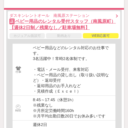
ダスキンレントオール 南風原ステーション
ベビー用品のレンタル受付スタッフ（南風原町）
正
【週休2日制／残業なし／駐車場無料】
カジュアル面談可
動画あり
WEB応募可
ベビー用品などのレンタル対応のお仕事で
す。
3名活躍中！常時2名体制です。
・電話・メール受付、来客対応
・ベビー用品の貸し出し（取り扱い説明な
ど）・返却受付
・返却用品のお手入れなど
・見積作成（Ｅｘｃｅｌ）
8:45～17:45（休憩1h）
※残業なし
※月所定労働時間160h
※月平均出勤日数20日でお休み多いです
週休2日