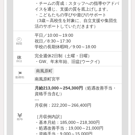
・チームの育成：スタッフへの指導やアドバ
イスを通じ、支援の質を底上げします。
・こどもたちの学びや遊びのサポート
（3歳～高校生を対象に、自立支援や集団生
活のサポートしていただきます）
平日／10:00～19:00
祝日／8:30～17:30
学校の長期休暇時／9:00～18:00
完全週休2日制（土曜・日曜）
・GW、年末年始、旧盆(ウークイ)
南風原町
南風原町宮平
月給213,000～254,300円
（処遇改善手当・
資格手当含む）
---
月収例：222,200～266,400円
［月収例内訳］
・基本月給：185,000～218,300円
・処遇改善手当：19,000～21,000円
・資格手当：9,000～15,000円