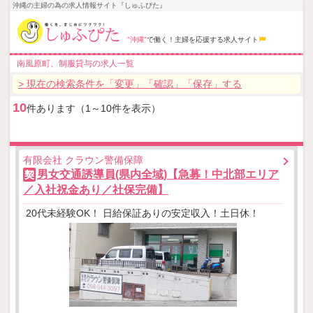
沖縄の主婦の為の求人情報サイト『しゅふぴた』
"沖縄"
で働く！主婦を応援する求人サイト
南風原町、制服貸与の求人一覧
> 現在の検索条件を「変更」「確認」「保存」する
10
件あります（1～10件を表示）
有限会社 クラウン警備保障
男女交通誘導員(県内全域)【急募！中北部エリア
契
／入社祝金あり／社保完備】
20代未経験OK！ 日給保証ありの安定収入！土日休！