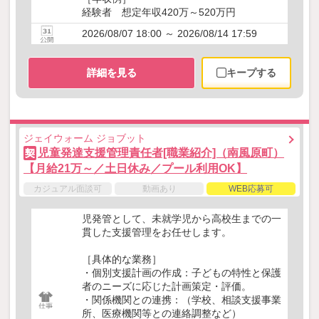
経験者 想定年収420万～520万円
2026/08/07 18:00 ～ 2026/08/14 17:59
詳細を見る
キープする
ジェイウォーム ジョブット
児童発達支援管理責任者[職業紹介]（南風原町）
契
【月給21万～／土日休み／プール利用OK】
カジュアル面談可
動画あり
WEB応募可
児発管として、未就学児から高校生までの一
貫した支援管理をお任せします。
［具体的な業務］
・個別支援計画の作成：子どもの特性と保護
者のニーズに応じた計画策定・評価。
・関係機関との連携：（学校、相談支援事業
所、医療機関等との連絡調整など）