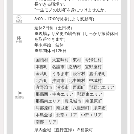
長できる職場で、
“一生モノの技術”を身につけませんか。
8:00～17:00(現場により変動有)
週休2日制（土日祝）
※現場より変更の場合有（しっかり振替休日
を取得できます）
年末年始、盆休
※年間休日125日
国頭村
大宜味村
東村
今帰仁村
本部町
名護市
恩納村
宜野座村
金武町
うるま市
読谷村
嘉手納町
北谷町
沖縄市
北中城村
中城村
宜野湾市
浦添市
西原町
那覇北エリア
那覇西・中央エリア
那覇東エリア
那覇南エリア
豊見城市
南風原町
与那原町
南城市
八重瀬町
糸満市
本島全域
北部エリア
中部エリア
南部エリア
県内全域（直行直帰）※相談可