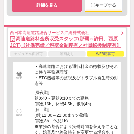
詳細を見る
キープする
西日本高速道路総合サービス沖縄株式会社
高速道路料金所収受スタッフ(那覇～許田、西原
契
JCT)【社保完備／報奨金制度有／社員転換制度有】
カジュアル面談可
動画あり
WEB応募可
・高速道路における通行料金の徴収及びそれ
に伴う事務処理等
・ETC機器等の監視及びトラブル発生時の対
応等
[昼夜勤]
朝8:40～翌朝9:10までの勤務
(実働16h、休憩4.5h、仮眠4h)
[日 勤]
(例)12:30～21:30までの勤務
(実働8h、休憩1h)
※業務の都合により実働時間を替えることな
く、始業及び終業時刻を変更する場合あり