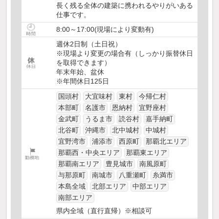
長く残る全体の建築に携われるやりがいある
仕事です。
8:00～17:00(現場により変動有)
週休2日制（土日祝）
※現場より変更の場合有（しっかり振替休日
を取得できます）
年末年始、盆休
※年間休日125日
国頭村
大宜味村
東村
今帰仁村
本部町
名護市
恩納村
宜野座村
金武町
うるま市
読谷村
嘉手納町
北谷町
沖縄市
北中城村
中城村
宜野湾市
浦添市
西原町
那覇北エリア
那覇西・中央エリア
那覇東エリア
那覇南エリア
豊見城市
南風原町
与那原町
南城市
八重瀬町
糸満市
本島全域
北部エリア
中部エリア
南部エリア
県内全域（直行直帰）※相談可