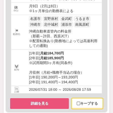
月9日（2月は8日）
※1ヶ月単位の勤務表による
名護市
宜野座村
金武町
うるま市
沖縄市
北中城村
浦添市
南風原町
沖縄自動車道管内の料金所
（那覇～許田、西原JCT）
※配置転換あり(勤務地によっては高速利用
しての通勤)
[1年目]
月給184,700円
[2年目]
月給185,900円
※試用期間3ヶ月有(同条件)
月収例（月給+職務手当込の場合）
[1年目] 190,200円～193,200円
[2年目] 191,400円～194,400円
2026/07/31 18:00 ～ 2026/08/28 17:59
詳細を見る
キープする