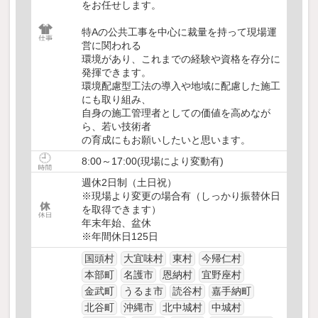
をお任せします。
特Aの公共工事を中心に裁量を持って現場運
営に関われる
環境があり、これまでの経験や資格を存分に
発揮できます。
環境配慮型工法の導入や地域に配慮した施工
にも取り組み、
自身の施工管理者としての価値を高めなが
ら、若い技術者
の育成にもお願いしたいと思います。
8:00～17:00(現場により変動有)
週休2日制（土日祝）
※現場より変更の場合有（しっかり振替休日
を取得できます）
年末年始、盆休
※年間休日125日
国頭村
大宜味村
東村
今帰仁村
本部町
名護市
恩納村
宜野座村
金武町
うるま市
読谷村
嘉手納町
北谷町
沖縄市
北中城村
中城村