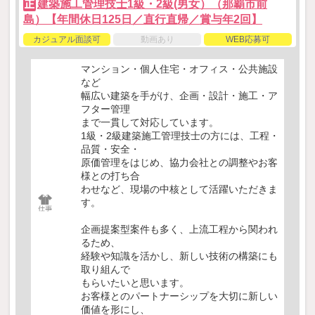
建築施工管理技士1級・2級(男女）（那覇市前
正
島）【年間休日125日／直行直帰／賞与年2回】
カジュアル面談可
動画あり
WEB応募可
マンション・個人住宅・オフィス・公共施設
など
幅広い建築を手がけ、企画・設計・施工・ア
フター管理
まで一貫して対応しています。
1級・2級建築施工管理技士の方には、工程・
品質・安全・
原価管理をはじめ、協力会社との調整やお客
様との打ち合
わせなど、現場の中核として活躍いただきま
す。
企画提案型案件も多く、上流工程から関われ
るため、
経験や知識を活かし、新しい技術の構築にも
取り組んで
もらいたいと思います。
お客様とのパートナーシップを大切に新しい
価値を形にし、