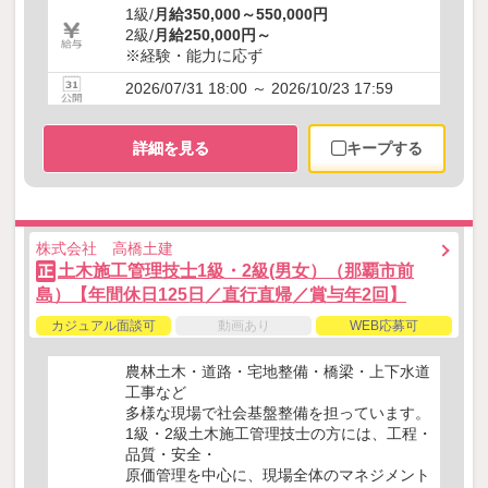
1級/
月給350,000～550,000円
2級/
月給250,000円～
※経験・能力に応ず
2026/07/31 18:00 ～ 2026/10/23 17:59
詳細を見る
キープする
株式会社 高橋土建
土木施工管理技士1級・2級(男女）（那覇市前
正
島）【年間休日125日／直行直帰／賞与年2回】
カジュアル面談可
動画あり
WEB応募可
農林土木・道路・宅地整備・橋梁・上下水道
工事など
多様な現場で社会基盤整備を担っています。
1級・2級土木施工管理技士の方には、工程・
品質・安全・
原価管理を中心に、現場全体のマネジメント