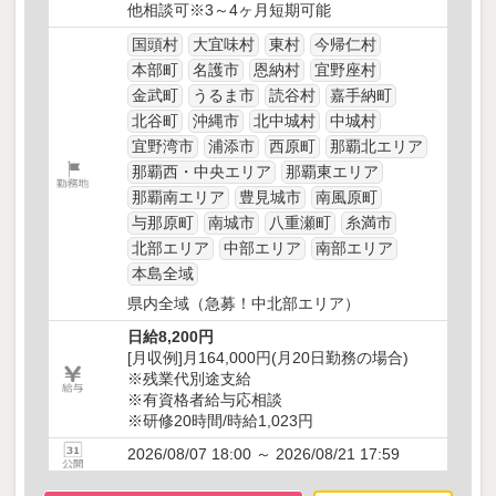
他相談可※3～4ヶ月短期可能
国頭村
大宜味村
東村
今帰仁村
本部町
名護市
恩納村
宜野座村
金武町
うるま市
読谷村
嘉手納町
北谷町
沖縄市
北中城村
中城村
宜野湾市
浦添市
西原町
那覇北エリア
那覇西・中央エリア
那覇東エリア
那覇南エリア
豊見城市
南風原町
与那原町
南城市
八重瀬町
糸満市
北部エリア
中部エリア
南部エリア
本島全域
県内全域（急募！中北部エリア）
日給8,200円
[月収例]月164,000円(月20日勤務の場合)
※残業代別途支給
※有資格者給与応相談
※研修20時間/時給1,023円
2026/08/07 18:00 ～ 2026/08/21 17:59