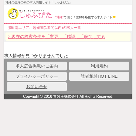
沖縄の主婦の為の求人情報サイト『しゅふぴた』
"沖縄"
で働く！主婦を応援する求人サイト
那覇南エリア、超短期(1週間以内)の求人一覧
> 現在の検索条件を「変更」「確認」「保存」する
求人情報が見つかりませんでした
求人広告掲載のご案内
利用規約
プライバシーポリシー
読者相談HOT LINE
お問い合せ
Copyright © 2016
冒険王株式会社
All Rights Reserved.