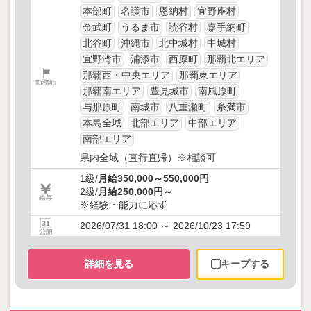
本部町
名護市
恩納村
宜野座村
金武町
うるま市
読谷村
嘉手納町
北谷町
沖縄市
北中城村
中城村
宜野湾市
浦添市
西原町
那覇北エリア
那覇西・中央エリア
那覇東エリア
那覇南エリア
豊見城市
南風原町
与那原町
南城市
八重瀬町
糸満市
本島全域
北部エリア
中部エリア
南部エリア
県内全域（直行直帰）※相談可
1級/
月給350,000～550,000円
2級/
月給250,000円～
※経験・能力に応ず
2026/07/31 18:00 ～ 2026/10/23 17:59
詳細を見る
キープする