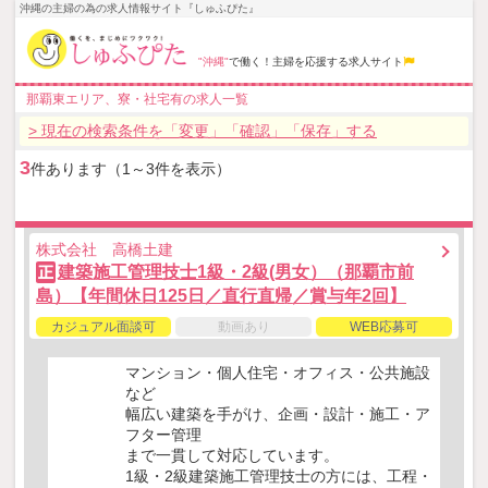
沖縄の主婦の為の求人情報サイト『しゅふぴた』
"沖縄"
で働く！主婦を応援する求人サイト
那覇東エリア、寮・社宅有の求人一覧
> 現在の検索条件を「変更」「確認」「保存」する
3
件あります（1～3件を表示）
株式会社 高橋土建
建築施工管理技士1級・2級(男女）（那覇市前
正
島）【年間休日125日／直行直帰／賞与年2回】
カジュアル面談可
動画あり
WEB応募可
マンション・個人住宅・オフィス・公共施設
など
幅広い建築を手がけ、企画・設計・施工・ア
フター管理
まで一貫して対応しています。
1級・2級建築施工管理技士の方には、工程・