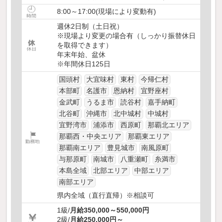
8:00～17:00(現場により変動有)
週休2日制（土日祝）
※現場より変更の場合有（しっかり振替休日
を取得できます）
年末年始、盆休
※年間休日125日
国頭村
大宜味村
東村
今帰仁村
本部町
名護市
恩納村
宜野座村
金武町
うるま市
読谷村
嘉手納町
北谷町
沖縄市
北中城村
中城村
宜野湾市
浦添市
西原町
那覇北エリア
那覇西・中央エリア
那覇東エリア
那覇南エリア
豊見城市
南風原町
与那原町
南城市
八重瀬町
糸満市
本島全域
北部エリア
中部エリア
南部エリア
県内全域（直行直帰）※相談可
1級/
月給350,000～550,000円
2級/
月給250,000円～