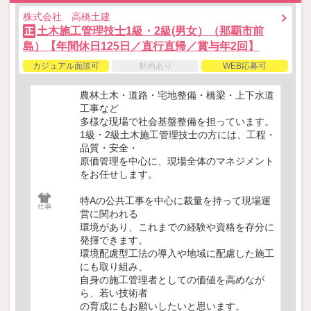
株式会社 高橋土建
土木施工管理技士1級・2級(男女）（那覇市前
正
島）【年間休日125日／直行直帰／賞与年2回】
カジュアル面談可
動画あり
WEB応募可
農林土木・道路・宅地整備・橋梁・上下水道
工事など
多様な現場で社会基盤整備を担っています。
1級・2級土木施工管理技士の方には、工程・
品質・安全・
原価管理を中心に、現場全体のマネジメント
をお任せします。
特Aの公共工事を中心に裁量を持って現場運
営に関われる
環境があり、これまでの経験や資格を存分に
発揮できます。
環境配慮型工法の導入や地域に配慮した施工
にも取り組み、
自身の施工管理者としての価値を高めなが
ら、若い技術者
の育成にもお願いしたいと思います。