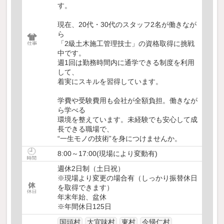
す。
現在、20代・30代のスタッフ2名が働きなが
ら
「2級土木施工管理技士」の資格取得に挑戦
中です。
週1回は勤務時間内に通学できる制度を利用
して、
着実にスキルを習得しています。
学費や受験費用も会社が全額負担。働きなが
ら学べる
環境を整えています。未経験でも安心して成
長できる職場で、
“一生モノの技術”を身につけませんか。
8:00～17:00(現場により変動有)
週休2日制（土日祝）
※現場より変更の場合有（しっかり振替休日
を取得できます）
年末年始、盆休
※年間休日125日
国頭村
大宜味村
東村
今帰仁村