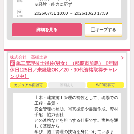
※経験・能力に応ず
2026/07/31 18:00 ～ 2026/10/23 17:59
詳細を見る
キープする
株式会社 高橋土建
施工管理技士補佐(男女）（那覇市前島）【年間
正
休日125日／未経験OK／20・30代資格取得チャレ
ンジ中】
カジュアル面談可
動画あり
WEB応募可
土木・建築施工管理の補佐として、現場での
工程・品質・
安全管理の補助、写真撮影や書類作成、資材
手配、協力会社
との連携などを担当する仕事です。実務を通
して基礎から
学び、施工管理の技術を身につけていきま