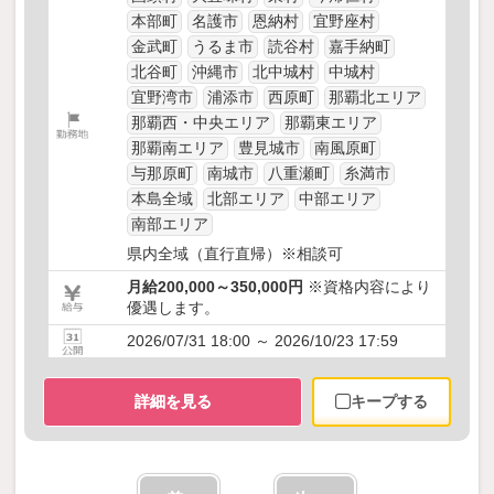
本部町
名護市
恩納村
宜野座村
金武町
うるま市
読谷村
嘉手納町
北谷町
沖縄市
北中城村
中城村
宜野湾市
浦添市
西原町
那覇北エリア
那覇西・中央エリア
那覇東エリア
那覇南エリア
豊見城市
南風原町
与那原町
南城市
八重瀬町
糸満市
本島全域
北部エリア
中部エリア
南部エリア
県内全域（直行直帰）※相談可
月給200,000～350,000円
※資格内容により
優遇します。
2026/07/31 18:00 ～ 2026/10/23 17:59
詳細を見る
キープする