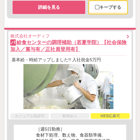
詳細を見る
キープする
株式会社オーディフ
給食センターの調理補助（若夏学院）【社会保険
パ
加入／賞与有／正社員登用有】
基本給・時給アップしました!! 入社祝金5万円
カジュアル面談可
動画あり
WEB応募可
［週5日勤務］
食材下処理、数え物、食器類準備、