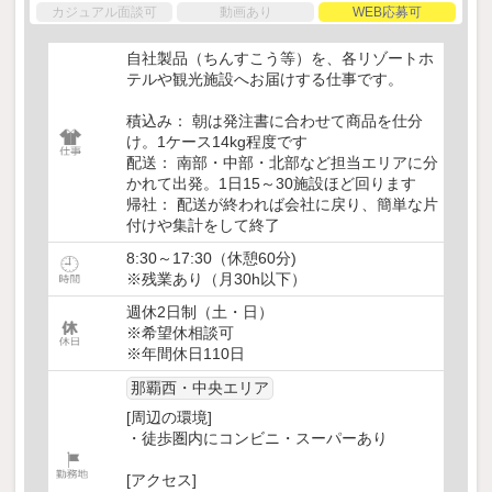
カジュアル面談可
動画あり
WEB応募可
自社製品（ちんすこう等）を、各リゾートホ
テルや観光施設へお届けする仕事です。
積込み： 朝は発注書に合わせて商品を仕分
け。1ケース14kg程度です
配送： 南部・中部・北部など担当エリアに分
かれて出発。1日15～30施設ほど回ります
帰社： 配送が終われば会社に戻り、簡単な片
付けや集計をして終了
8:30～17:30（休憩60分)
※残業あり（月30h以下）
週休2日制（土・日）
※希望休相談可
※年間休日110日
那覇西・中央エリア
[周辺の環境]
・徒歩圏内にコンビニ・スーパーあり
[アクセス]