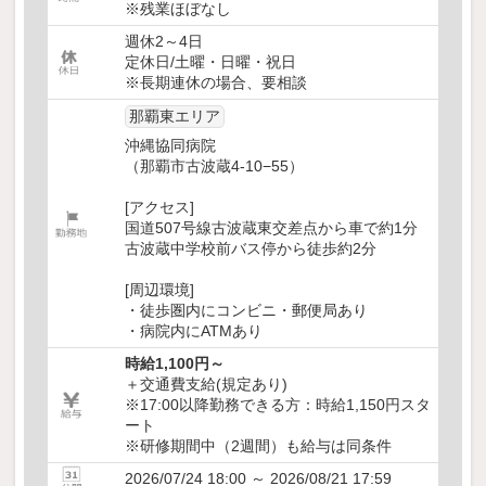
※残業ほぼなし
週休2～4日
定休日/土曜・日曜・祝日
※長期連休の場合、要相談
那覇東エリア
沖縄協同病院
（那覇市古波蔵4-10−55）
[アクセス]
国道507号線古波蔵東交差点から車で約1分
古波蔵中学校前バス停から徒歩約2分
[周辺環境]
・徒歩圏内にコンビニ・郵便局あり
・病院内にATMあり
時給1,100円～
＋交通費支給(規定あり)
※17:00以降勤務できる方：時給1,150円スタ
ート
※研修期間中（2週間）も給与は同条件
2026/07/24 18:00 ～ 2026/08/21 17:59