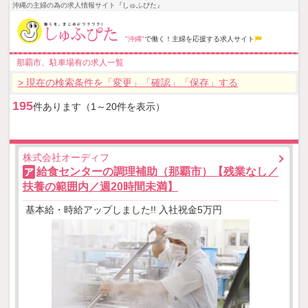
沖縄の主婦の為の求人情報サイト『しゅふぴた』
"沖縄"
で働く！主婦を応援する求人サイト
那覇市、駐車場有の求人一覧
> 現在の検索条件を「変更」「確認」「保存」する
195
件あります（1～20件を表示）
株式会社オーディフ
給食センターの調理補助（那覇市）【残業なし／
ア
扶養の範囲内／週20時間未満】
基本給・時給アップしました!! 入社祝金5万円