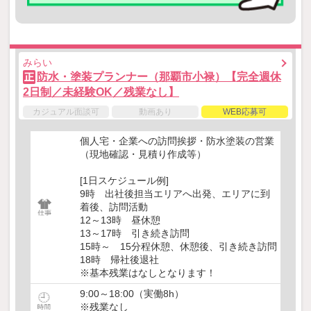
みらい
防水・塗装プランナー（那覇市小禄）【完全週休
正
2日制／未経験OK／残業なし】
カジュアル面談可
動画あり
WEB応募可
個人宅・企業への訪問挨拶・防水塗装の営業
（現地確認・見積り作成等）
[1日スケジュール例]
9時 出社後担当エリアへ出発、エリアに到
着後、訪問活動
12～13時 昼休憩
13～17時 引き続き訪問
15時～ 15分程休憩、休憩後、引き続き訪問
18時 帰社後退社
※基本残業はなしとなります！
9:00～18:00（実働8h）
※残業なし