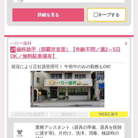
詳細を見る
キープする
ハロー歯科
歯科助手（那覇市首里）【年齢不問／週2～5日
パ
OK／無料駐車場有】
状況により正社員登用可！ 午前中のみの勤務もOK!
カジュアル面談可
動画あり
WEB応募可
業務アシスタント（器具の準備、器具を医師
に渡す等)、片付け、洗浄、消毒、検診時の