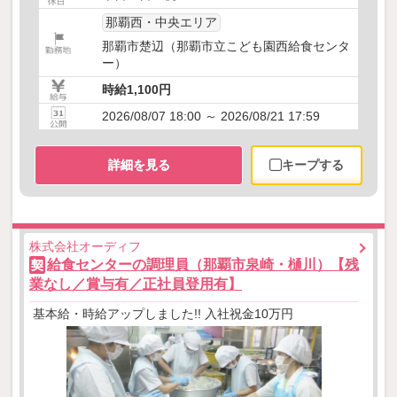
那覇西・中央エリア
那覇市楚辺（那覇市立こども園西給食センタ
ー）
時給1,100円
2026/08/07 18:00 ～ 2026/08/21 17:59
詳細を見る
キープする
株式会社オーディフ
給食センターの調理員（那覇市泉崎・樋川）【残
契
業なし／賞与有／正社員登用有】
基本給・時給アップしました!! 入社祝金10万円