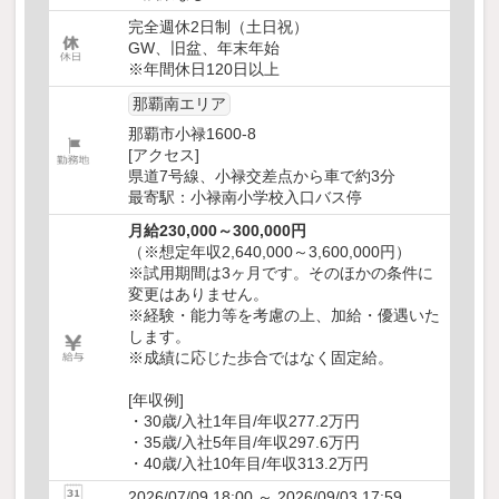
完全週休2日制（土日祝）
GW、旧盆、年末年始
※年間休日120日以上
那覇南エリア
那覇市小禄1600-8
[アクセス]
県道7号線、小禄交差点から車で約3分
最寄駅：小禄南小学校入口バス停
月給230,000～300,000円
（※想定年収2,640,000～3,600,000円）
※試用期間は3ヶ月です。そのほかの条件に
変更はありません。
※経験・能力等を考慮の上、加給・優遇いた
します。
※成績に応じた歩合ではなく固定給。
[年収例]
・30歳/入社1年目/年収277.2万円
・35歳/入社5年目/年収297.6万円
・40歳/入社10年目/年収313.2万円
2026/07/09 18:00 ～ 2026/09/03 17:59