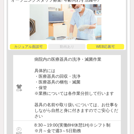
カジュアル面談可
動画あり
WEB応募可
病院内の医療器具の洗浄・滅菌作業
具体的には
・医療器具の回収・洗浄
・医療器具の梱包・滅菌
・保管
※業務については各作業分担して行います
器具の名前や取り扱いについては、お仕事を
しながら自然と身に付きますのでご安心くだ
さい
8:30～19:00(実働8H/休憩1H)※シフト制
※月～金で週3～5日勤務