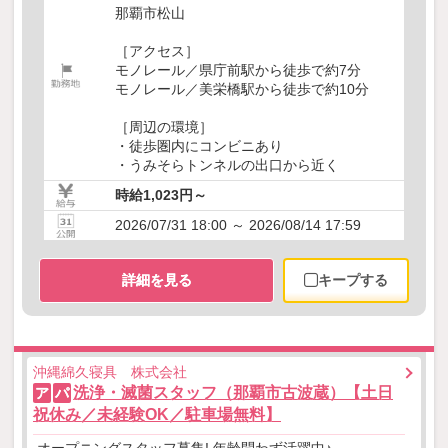
那覇市松山
［アクセス］
モノレール／県庁前駅から徒歩で約7分
モノレール／美栄橋駅から徒歩で約10分
［周辺の環境］
・徒歩圏内にコンビニあり
・うみそらトンネルの出口から近く
時給1,023円～
2026/07/31 18:00 ～ 2026/08/14 17:59
詳細を見る
キープする
沖縄綿久寝具 株式会社
洗浄・滅菌スタッフ（那覇市古波蔵）【土日
ア
パ
祝休み／未経験OK／駐車場無料】
オープニングスタッフ募集! 年齢問わず活躍中♪