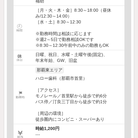
補助
［月・火・木・金］8:30～18:00（昼休
み/12:30～14:00）
［水・土］8:30～12:30
※勤務時間は相談に応じます
※週2～5日で勤務相談OKです
※8:30～12:30午前中のみの勤務もOK
日曜、祝日、水曜・土曜午後(固定)、
年末年始、GW、旧盆
那覇東エリア
ハロー歯科（那覇市首里）
［アクセス］
モノレール／首里駅から徒歩で約6分
バス停／汀良三丁目から徒歩で約1分
［周辺の環境］
徒歩圏内にコンビニ・スーパーあり
時給1,200円
---