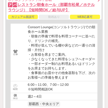
レストラン朝食ホール（那覇市松尾／ホテル
ア
パ
ラウンジ）【短時間OK／給与UP】
カジュアル面談可
動画あり
WEB応募可
Consort Lounge(コンソルトラウンジ)での朝
食ホール業務
・朝食の準備で料理を料理コーナーに並べた
り、ドリンクの補充。
・料理が並んでいる棚や床などの一通りの清
掃・片付け
・お客様を席までご案内。
・少なくなってきた料理をシェフへオーダー
・一部オーダー制のお料理あるいはドリンク
をお席までお持ちします。
・食事後のお皿やその他食器類を下げ、次の
お客様への準備を整えます
6:00～11:00、7:00～12:00
※短時間相談OK
週2～4日
那覇西・中央エリア