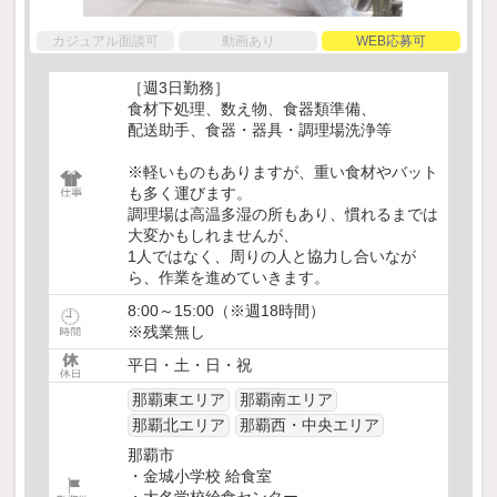
カジュアル面談可
動画あり
WEB応募可
［週3日勤務］
食材下処理、数え物、食器類準備、
配送助手、食器・器具・調理場洗浄等
※軽いものもありますが、重い食材やバット
も多く運びます。
調理場は高温多湿の所もあり、慣れるまでは
大変かもしれませんが、
1人ではなく、周りの人と協力し合いなが
ら、作業を進めていきます。
8:00～15:00（※週18時間）
※残業無し
平日・土・日・祝
那覇東エリア
那覇南エリア
那覇北エリア
那覇西・中央エリア
那覇市
・金城小学校 給食室
・大名学校給食センター