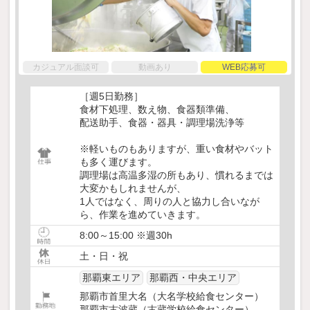
カジュアル面談可
動画あり
WEB応募可
［週5日勤務］
食材下処理、数え物、食器類準備、
配送助手、食器・器具・調理場洗浄等
※軽いものもありますが、重い食材やバット
も多く運びます。
調理場は高温多湿の所もあり、慣れるまでは
大変かもしれませんが、
1人ではなく、周りの人と協力し合いなが
ら、作業を進めていきます。
8:00～15:00 ※週30h
土・日・祝
那覇東エリア
那覇西・中央エリア
那覇市首里大名（大名学校給食センター）
那覇市古波蔵（古蔵学校給食センター）