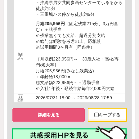
・沖縄県男女共同参画センターてぃるるから
徒歩約1分
・三重城バス停から徒歩約5分
月給205,956円
（固定残業21h分、3万円含
む）＋諸手当
※残業無くても支給、超過分別支給
※給与は経験を考慮の上、応相談
※試用期間3ヶ月有（同条件）
［月収例223,956円～ 30歳入社・高校/専
門/短大卒］
月給205,956円(みなし残業込)
＋年齢給18,000＝
総支給額223,956円～＋通勤手当
※入社1年後～勤続年給毎年2,000円支給
2026/07/31 18:00 ～ 2026/08/28 17:59
詳細を見る
キープする