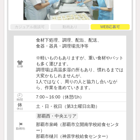
カジュアル面談可
動画あり
WEB応募可
食材下処理、調理、配缶、配送、
食器・器具・調理場洗浄等
※軽いものもありますが、重い食材やバット
も多く運びます。
調理場は高温多湿の所もあり、慣れるまでは
大変かもしれませんが、
1人ではなく、周りの人と協力し合いなが
ら、作業を進めていきます。
7:00～16:00（休憩/1h）
土・日・祝日（第3土曜日出勤）
那覇西・中央エリア
那覇市泉崎（那覇市立開南学校給食センタ
ー）
那覇市樋川（神原学校給食センター）