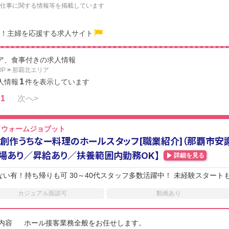
仕事に関する情報等を掲載しています
！主婦を応援する求人サイト
ア、食事付きの求人情報
OP
>
那覇北エリア
1
人情報
件を表示しています
1
次へ>
イウォームジョブット
創作うちなー料理のホールスタッフ[職業紹介]（那覇市安謝
場あり／昇給あり／扶養範囲内勤務OK】
詳細を見る
ない有！持ち帰りも可 30～40代スタッフ多数活躍中！ 未経験スタートも
カジュアル面談可
動画あり
内容
ホール接客業務全般をお任せします。