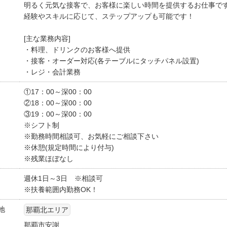
明るく元気な接客で、お客様に楽しい時間を提供するお仕事で
経験やスキルに応じて、ステップアップも可能です！
[主な業務内容]
・料理、ドリンクのお客様へ提供
・接客・オーダー対応(各テーブルにタッチパネル設置)
・レジ・会計業務
①17：00～深00：00
②18：00～深00：00
③19：00～深00：00
※シフト制
※勤務時間相談可、お気軽にご相談下さい
※休憩(規定時間により付与)
※残業ほぼなし
週休1日～3日 ※相談可
※扶養範囲内勤務OK！
地
那覇北エリア
那覇市安謝