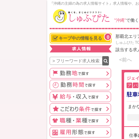
N
『沖縄の主婦の為の求人情報サイト』求人情報や、お
o
w
"沖縄"
で働く
L
o
那覇北エリ
0
a
キープ中の情報を見る
しゅふぴた T
d
該当する求
i
n
<前へ
g
ジェ
ア
パ
駐車
まか
仕事