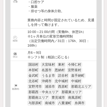
・口腔ケア
・服薬
・排せつ等の身体介助。
業務内容と時間が固定されているため、見通
しを持って働けます。
10:00～21:00の間（実働8h、休憩1h）
※1ヶ月単位の変形労働時間制
（法定労働時間内／31日：176h、30日：
168h）
月6～9日
※シフト制（相談に応じる）
国頭村
大宜味村
東村
今帰仁村
本部町
名護市
恩納村
宜野座村
金武町
うるま市
読谷村
嘉手納町
北谷町
沖縄市
北中城村
中城村
宜野湾市
浦添市
西原町
那覇北エリア
那覇西・中央エリア
那覇東エリア
那覇南エリア
豊見城市
南風原町
与那原町
南城市
八重瀬町
糸満市