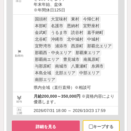
年末年始、盆休
※年間休日125日
国頭村
大宜味村
東村
今帰仁村
本部町
名護市
恩納村
宜野座村
金武町
うるま市
読谷村
嘉手納町
北谷町
沖縄市
北中城村
中城村
宜野湾市
浦添市
西原町
那覇北エリア
那覇西・中央エリア
那覇東エリア
那覇南エリア
豊見城市
南風原町
与那原町
南城市
八重瀬町
糸満市
本島全域
北部エリア
中部エリア
南部エリア
県内全域（直行直帰）※相談可
月給200,000～350,000円
※資格内容により
優遇します。
2026/07/31 18:00 ～ 2026/10/23 17:59
詳細を見る
キープする