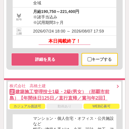
全域
月給190,750～221,400円
※諸手当込み
※試用期間3ヶ月
2026/07/24 18:00 ～ 2026/08/07 17:59
本日掲載終了！
詳細を見る
キープする
株式会社 高橋土建
建築施工管理技士1級・2級(男女）（那覇市前
正
島）【年間休日125日／直行直帰／賞与年2回】
カジュアル面談可
動画あり
WEB応募可
マンション・個人住宅・オフィス・公共施設
など