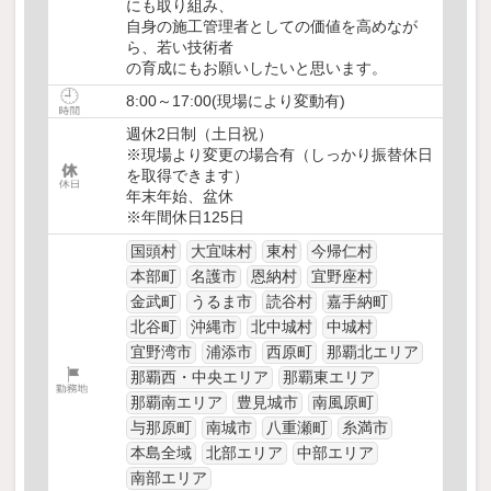
にも取り組み、
自身の施工管理者としての価値を高めなが
ら、若い技術者
の育成にもお願いしたいと思います。
8:00～17:00(現場により変動有)
週休2日制（土日祝）
※現場より変更の場合有（しっかり振替休日
を取得できます）
年末年始、盆休
※年間休日125日
国頭村
大宜味村
東村
今帰仁村
本部町
名護市
恩納村
宜野座村
金武町
うるま市
読谷村
嘉手納町
北谷町
沖縄市
北中城村
中城村
宜野湾市
浦添市
西原町
那覇北エリア
那覇西・中央エリア
那覇東エリア
那覇南エリア
豊見城市
南風原町
与那原町
南城市
八重瀬町
糸満市
本島全域
北部エリア
中部エリア
南部エリア