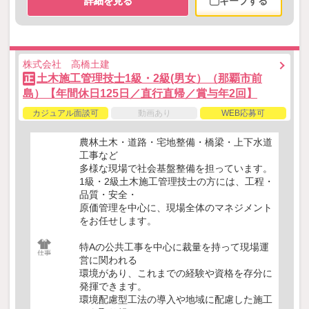
詳細を見る
キープする
株式会社 高橋土建
土木施工管理技士1級・2級(男女）（那覇市前
正
島）【年間休日125日／直行直帰／賞与年2回】
カジュアル面談可
動画あり
WEB応募可
農林土木・道路・宅地整備・橋梁・上下水道
工事など
多様な現場で社会基盤整備を担っています。
1級・2級土木施工管理技士の方には、工程・
品質・安全・
原価管理を中心に、現場全体のマネジメント
をお任せします。
特Aの公共工事を中心に裁量を持って現場運
営に関われる
環境があり、これまでの経験や資格を存分に
発揮できます。
環境配慮型工法の導入や地域に配慮した施工