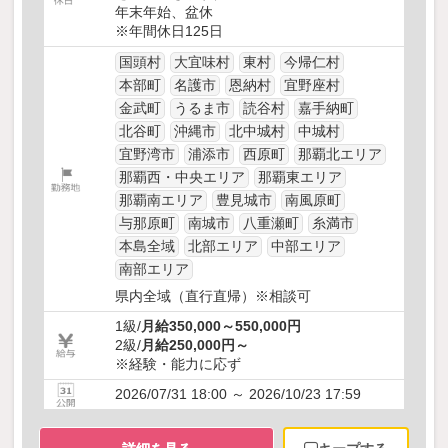
年末年始、盆休
※年間休日125日
国頭村
大宜味村
東村
今帰仁村
本部町
名護市
恩納村
宜野座村
金武町
うるま市
読谷村
嘉手納町
北谷町
沖縄市
北中城村
中城村
宜野湾市
浦添市
西原町
那覇北エリア
那覇西・中央エリア
那覇東エリア
那覇南エリア
豊見城市
南風原町
与那原町
南城市
八重瀬町
糸満市
本島全域
北部エリア
中部エリア
南部エリア
県内全域（直行直帰）※相談可
1級/
月給350,000～550,000円
2級/
月給250,000円～
※経験・能力に応ず
2026/07/31 18:00 ～ 2026/10/23 17:59