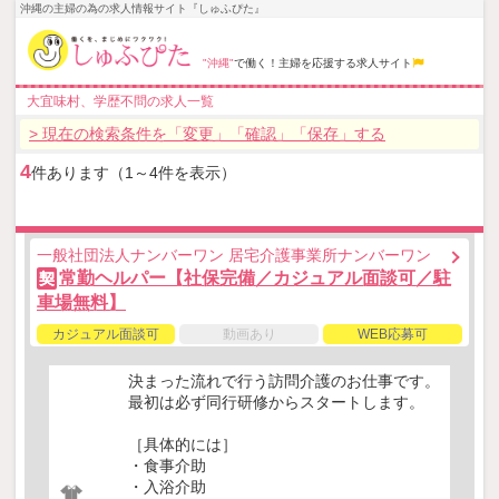
沖縄の主婦の為の求人情報サイト『しゅふぴた』
"沖縄"
で働く！主婦を応援する求人サイト
大宜味村、学歴不問の求人一覧
> 現在の検索条件を「変更」「確認」「保存」する
4
件あります（1～4件を表示）
一般社団法人ナンバーワン 居宅介護事業所ナンバーワン
常勤ヘルパー【社保完備／カジュアル面談可／駐
契
車場無料】
カジュアル面談可
動画あり
WEB応募可
決まった流れで行う訪問介護のお仕事です。
最初は必ず同行研修からスタートします。
［具体的には］
・食事介助
・入浴介助