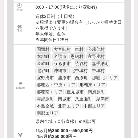
8:00～17:00(現場により変動有)
週休2日制（土日祝）
※現場より変更の場合有（しっかり振替休日
を取得できます）
年末年始、盆休
※年間休日125日
国頭村
大宜味村
東村
今帰仁村
本部町
名護市
恩納村
宜野座村
金武町
うるま市
読谷村
嘉手納町
北谷町
沖縄市
北中城村
中城村
宜野湾市
浦添市
西原町
那覇北エリア
那覇西・中央エリア
那覇東エリア
那覇南エリア
豊見城市
南風原町
与那原町
南城市
八重瀬町
糸満市
本島全域
北部エリア
中部エリア
南部エリア
県内全域（直行直帰）※相談可
1級/
月給350,000～550,000円
2級/
月給250,000円～