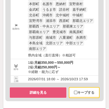
本部町
名護市
恩納村
宜野座村
金武町
うるま市
読谷村
嘉手納町
北谷町
沖縄市
北中城村
中城村
宜野湾市
浦添市
西原町
那覇北エリア
那覇西・中央エリア
那覇東エリア
那覇南エリア
豊見城市
南風原町
与那原町
南城市
八重瀬町
糸満市
本島全域
北部エリア
中部エリア
南部エリア
県内全域（直行直帰）※相談可
1級/
月給350,000～550,000円
2級/
月給250,000円～
※経験・能力に応ず
2026/07/31 18:00 ～ 2026/10/23 17:59
詳細を見る
キープする