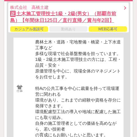
株式会社 高橋土建
土木施工管理技士1級・2級(男女）（那覇市前
正
島）【年間休日125日／直行直帰／賞与年2回】
カジュアル面談可
動画あり
WEB応募可
農林土木・道路・宅地整備・橋梁・上下水道
工事など
多様な現場で社会基盤整備を担っています。
1級・2級土木施工管理技士の方には、工程・
品質・安全・
原価管理を中心に、現場全体のマネジメント
をお任せします。
特Aの公共工事を中心に裁量を持って現場運
営に関われる
環境があり、これまでの経験や資格を存分に
発揮できます。
環境配慮型工法の導入や地域に配慮した施工
にも取り組み、
自身の施工管理者としての価値を高めなが
ら、若い技術者
の育成にもお願いしたいと思います。