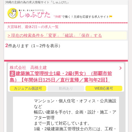
沖縄の主婦の為の求人情報サイト『しゅふぴた』
"沖縄"
で働く！主婦を応援する求人サイト
大宜味村、週休2日～の求人一覧
> 現在の検索条件を「変更」「確認」「保存」する
2
件あります（1～2件を表示）
株式会社 高橋土建
建築施工管理技士1級・2級(男女）（那覇市前
正
島）【年間休日125日／直行直帰／賞与年2回】
カジュアル面談可
動画あり
WEB応募可
マンション・個人住宅・オフィス・公共施設
など
幅広い建築を手がけ、企画・設計・施工・ア
フター管理
まで一貫して対応しています。
1級・2級建築施工管理技士の方には、工程・