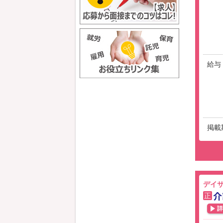
給与
掲載
デイサ
介
正
詳