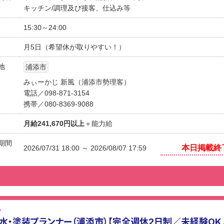
キッチン/調理及び接客、仕込み等
15:30～24:00
月5日（希望休が取りやすい！）
地
浦添市
みぃーかじ 新風（浦添市勢理客）
電話／098-871-3154
携帯／080-8369-9088
月給241,670円以上
＋能力給
期間
本日掲載終
2026/07/31 18:00 ～ 2026/08/07 17:59
い
水・塗装プランナー（浦添市）【完全週休2日制／未経験O