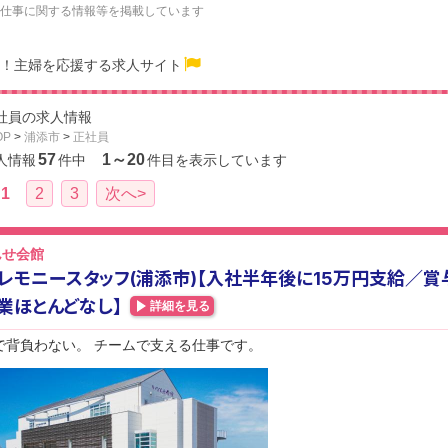
仕事に関する情報等を掲載しています
！主婦を応援する求人サイト
社員の求人情報
OP
>
浦添市
>
正社員
57
1～20
人情報
件中
件目を表示しています
1
2
3
次へ>
んせ会館
レモニースタッフ(浦添市)【入社半年後に15万円支給／賞
業ほとんどなし】
詳細を見る
で背負わない。 チームで支える仕事です。