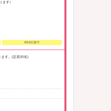
ります♪
WEB応募可
す。(定員30名)
。