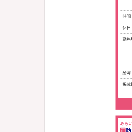
時間
休日
勤務
給与
掲載
みら
防
正