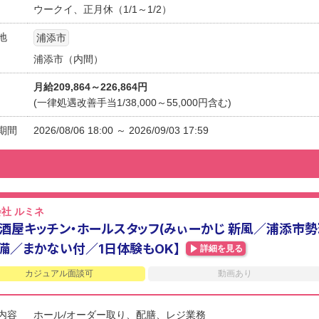
ウークイ、正月休（1/1～1/2）
地
浦添市
浦添市（内間）
月給209,864～226,864円
(一律処遇改善手当1/38,000～55,000円含む)
期間
2026/08/06 18:00 ～ 2026/09/03 17:59
社 ルミネ
酒屋キッチン・ホールスタッフ(みぃーかじ 新風／浦添市勢
備／まかない付／1日体験もOK】
詳細を見る
カジュアル面談可
動画あり
内容
ホール/オーダー取り、配膳、レジ業務