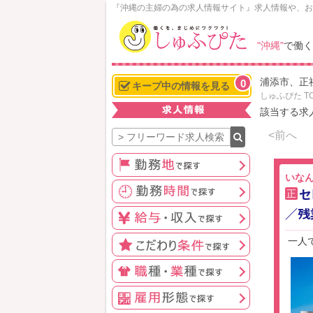
N
『沖縄の主婦の為の求人情報サイト』求人情報や、お
o
w
"沖縄"
で働く
L
o
浦添市、正
0
a
キープ中の情報を見る
しゅふぴた T
d
該当する求
i
n
<前へ
g
いな
セ
正
／残
一人