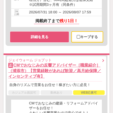
※試用期間3ヶ月有（同条件）
2026/07/31 18:00 ～ 2026/08/07 17:59
掲載終了まで
残り1日！
詳細を見る
キープする
ジェイウォーム ジョブット
CMでおなじみの反響アドバイザー［職業紹介］
正
（浦添市）【営業経験があれば歓迎／高月給保障／
インセンティブ有】
自身のリズムで営業をお任せ！稼ぎたい方に必見！
カジュアル面談可
動画あり
WEB応募可
CMでおなじみの建築・リフォームアドバイ
ザーをお任せ！
うれしい反響営業なので安心ですよ！