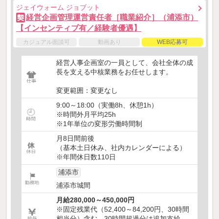
ジェイウォーム ジョブット
経営企画管理運営責任者［職業紹介］（浦添市）
契
【インセンティブ有／経験者優遇】
カジュアル面談可
動画あり
WEB応募可
経営人事企画室の一員として、会社全体の成
長を支える中核業務をお任せします。
変更範囲：変更なし
9:00～18:00（実働8h、休憩1h）
※時間外月平均25h
※1年単位の変形労働時間制
月8日間前後
（基本土日休み、社内カレンダーによる）
※年間休日数110日
浦添市
浦添市城間
月給280,000～450,000円
※固定残業代（52,400～84,200円、30時間
相当分）含む、30時間超過分は追加支給