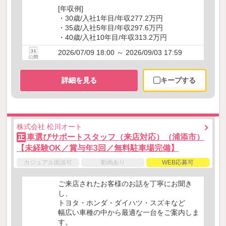
[年収例]
・30歳/入社1年目/年収277.2万円
・35歳/入社5年目/年収297.6万円
・40歳/入社10年目/年収313.2万円
2026/07/09 18:00 ～ 2026/09/03 17:59
詳細を見る
キープする
株式会社 松川オート
車選びサポートスタッフ（来店対応）（浦添市）
正
【未経験OK／賞与年3回／無料駐車場完備】
カジュアル面談可
動画あり
WEB応募可
ご来店されたお客様のお話を丁寧にお聞き
し、
トヨタ・ホンダ・ダイハツ・スズキなど
幅広い車種の中から最適な一台をご案内しま
す。