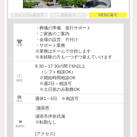
カジュアル面談可
動画あり
WEB応募可
・葬儀の準備、進行サポート
・ご家族のご案内
・会場の設営、片付け
・サポート業務
※業務はチームで分担します
※未経験の方も一つずつ覚えていけます
8:30～17:30の間で6h以上
（シフト相談OK）
※開始時間相談OK
※週2日～相談可
※土日祝のみ勤務OK
週休1～5日 ※相談可
浦添市
浦添市伊奈武瀬
※転勤なし
[アクセス]