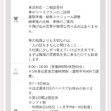
来店対応・ご相談受付
車やリースプランのご説明
書類準備・納車スケジュール調整
納車後の点検・車検のご案内
※飛び込み営業や無理な売り込みはありませ
ん。
車の知識よりも大切なのは、
「人の話をきちんと聞けること」。
入社後に少しずつ覚えていけば大丈夫です。
まずは職場の雰囲気を見に来るだけでも歓迎
します。
9:00～18:00（実働8時間/休憩60分）
※1年単位変形労働時間制（週間平均40hで調
整）
月7～9日休み
※ほぼ週休2日のペースでお休みがありま
す。
※第1日曜は固定休
※シフト制
・年間休日105日（＝月平均8～9日程度）