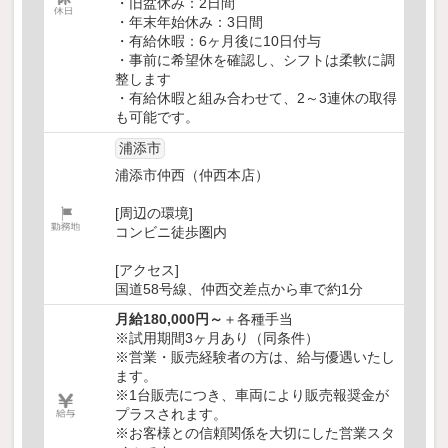
・旧盆休み：2日間
・年末年始休み：3日間
・有給休暇：6ヶ月後に10日付与
・事前に希望休を確認し、シフトは柔軟に調
整します
・有給休暇と組み合わせて、2～3連休の取得
も可能です。
浦添市
浦添市仲西（仲西本店）
[周辺の環境]
コンビニ徒歩圏内
[アクセス]
国道58号線、仲西交差点から車で約1分
月給180,000円～
＋各種手当
※試用期間3ヶ月あり（同条件）
※営業・販売経験者の方は、給与優遇いたし
ます。
※1台販売につき、車両により販売報奨金が
プラスされます。
※お客様との信頼関係を大切にした営業スタ