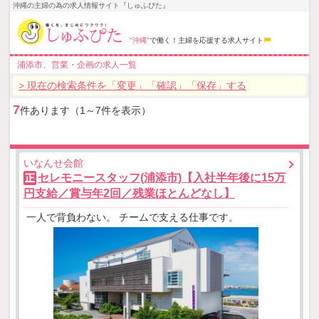
沖縄の主婦の為の求人情報サイト『しゅふぴた』
"沖縄"
で働く！主婦を応援する求人サイト
浦添市、営業・企画の求人一覧
> 現在の検索条件を「変更」「確認」「保存」する
7
件あります（1～7件を表示）
いなんせ会館
セレモニースタッフ(浦添市)【入社半年後に15万
正
円支給／賞与年2回／残業ほとんどなし】
一人で背負わない。 チームで支える仕事です。