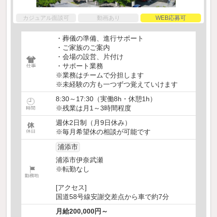
カジュアル面談可
動画あり
WEB応募可
・葬儀の準備、進行サポート
・ご家族のご案内
・会場の設営、片付け
・サポート業務
※業務はチームで分担します
※未経験の方も一つずつ覚えていけます
8:30～17:30（実働8h・休憩1h）
※残業は月1～3時間程度
週休2日制（月9日休み）
※毎月希望休の相談が可能です
浦添市
浦添市伊奈武瀬
※転勤なし
[アクセス]
国道58号線安謝交差点から車で約7分
月給200,000円～