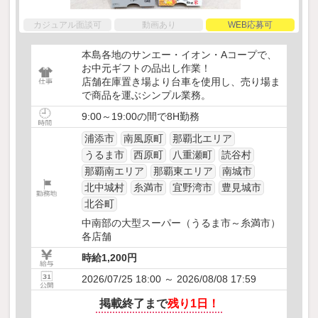
カジュアル面談可
動画あり
WEB応募可
本島各地のサンエー・イオン・Aコープで、
お中元ギフトの品出し作業！
店舗在庫置き場より台車を使用し、売り場ま
で商品を運ぶシンプル業務。
9:00～19:00の間で8H勤務
浦添市
南風原町
那覇北エリア
うるま市
西原町
八重瀬町
読谷村
那覇南エリア
那覇東エリア
南城市
北中城村
糸満市
宜野湾市
豊見城市
北谷町
中南部の大型スーパー（うるま市～糸満市）
各店舗
時給1,200円
2026/07/25 18:00 ～ 2026/08/08 17:59
掲載終了まで
残り1日！