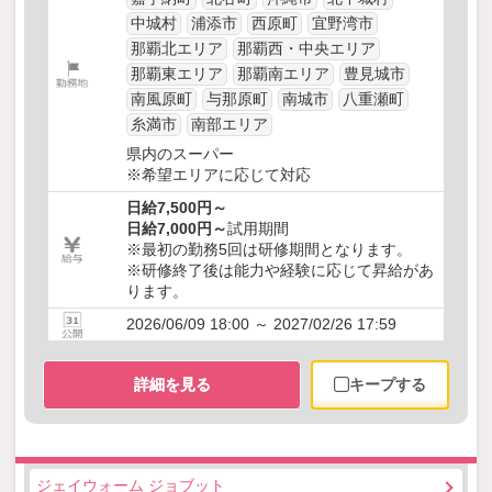
中城村
浦添市
西原町
宜野湾市
那覇北エリア
那覇西・中央エリア
那覇東エリア
那覇南エリア
豊見城市
南風原町
与那原町
南城市
八重瀬町
糸満市
南部エリア
県内のスーパー
※希望エリアに応じて対応
日給7,500円～
日給7,000円～
試用期間
※最初の勤務5回は研修期間となります。
※研修終了後は能力や経験に応じて昇給があ
ります。
2026/06/09 18:00 ～ 2027/02/26 17:59
詳細を見る
キープする
ジェイウォーム ジョブット