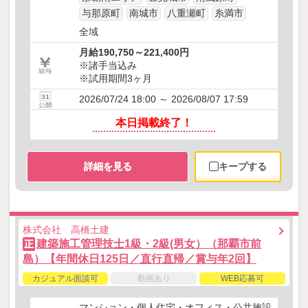
与那原町
南城市
八重瀬町
糸満市
全域
月給190,750～221,400円
※諸手当込み
※試用期間3ヶ月
2026/07/24 18:00 ～ 2026/08/07 17:59
本日掲載終了！
詳細を見る
キープする
株式会社 高橋土建
建築施工管理技士1級・2級(男女）（那覇市前
正
島）【年間休日125日／直行直帰／賞与年2回】
カジュアル面談可
動画あり
WEB応募可
マンション・個人住宅・オフィス・公共施設