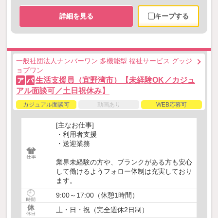
詳細を見る
キープする
一般社団法人ナンバーワン 多機能型 福祉サービス グッジ
ョブワン
生活支援員（宜野湾市）【未経験OK／カジュ
ア
パ
アル面談可／土日祝休み】
カジュアル面談可
動画あり
WEB応募可
[主なお仕事]
・利用者支援
・送迎業務
業界未経験の方や、ブランクがある方も安心
して働けるようフォロー体制は充実しており
ます。
9:00～17:00（休憩1時間）
土・日・祝（完全週休2日制）