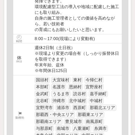
発揮できます。
環境配慮型工法の導入や地域に配慮した施工
にも取り組み、
自身の施工管理者としての価値を高めなが
ら、若い技術者
の育成にもお願いしたいと思います。
8:00～17:00(現場により変動有)
週休2日制（土日祝）
※現場より変更の場合有（しっかり振替休日
を取得できます）
年末年始、盆休
※年間休日125日
国頭村
大宜味村
東村
今帰仁村
本部町
名護市
恩納村
宜野座村
金武町
うるま市
読谷村
嘉手納町
北谷町
沖縄市
北中城村
中城村
宜野湾市
浦添市
西原町
那覇北エリア
那覇西・中央エリア
那覇東エリア
那覇南エリア
豊見城市
南風原町
与那原町
南城市
八重瀬町
糸満市