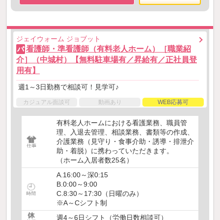
ジェイウォーム ジョブット
看護師・準看護師（有料老人ホーム）［職業紹
パ
介］（中城村）【無料駐車場有／昇給有／正社員登
用有】
週1～3日勤務で相談可！見学可♪
カジュアル面談可
動画あり
WEB応募可
有料老人ホームにおける看護業務、職員管
理、入退去管理、相談業務、書類等の作成、
介護業務（見守り・食事介助・誘導・排泄介
助・着脱）に携わっていただきます。
（ホーム入居者数25名）
A.16:00～深0:15
B.0:00～9:00
C.8:30～17:30（日曜のみ）
※A～Cシフト制
週4～6日シフト（労働日数相談可）