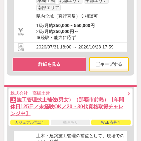
本島全域
北部エリア
中部エリア
南部エリア
県内全域（直行直帰）※相談可
1級/
月給350,000～550,000円
2級/
月給250,000円～
※経験・能力に応ず
2026/07/31 18:00 ～ 2026/10/23 17:59
詳細を見る
キープする
株式会社 高橋土建
施工管理技士補佐(男女）（那覇市前島）【年間
正
休日125日／未経験OK／20・30代資格取得チャレ
ンジ中】
カジュアル面談可
動画あり
WEB応募可
土木・建築施工管理の補佐として、現場での