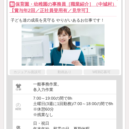
保育園・幼稚園の事務員［職業紹介］（中城村）
契
【賞与年2回／正社員登用有／見学可】
子ども達の成長を見守る やりがいあるお仕事です！
カジュアル面談可
動画あり
WEB応募可
一般事務作業。
各入力作業
7:00～19:00の間で8h
土曜日(3週に1回勤務)/7:00～18:00の間で8h
※休憩60分
※残業なし
日・祝日
年末年始、慰霊の日、夏期休暇