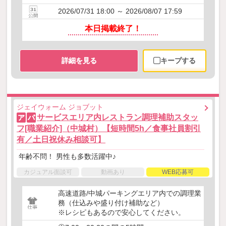
2026/07/31 18:00 ～ 2026/08/07 17:59
本日掲載終了！
詳細を見る
キープする
ジェイウォーム ジョブット
サービスエリア内レストラン調理補助スタッ
ア
パ
フ[職業紹介]（中城村）【短時間5h／食事社員割引
有／土日祝休み相談可】
年齢不問！ 男性も多数活躍中♪
カジュアル面談可
動画あり
WEB応募可
高速道路/中城パーキングエリア内での調理業
務（仕込みや盛り付け補助など）
※レシピもあるので安心してください。