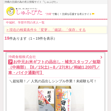
沖縄の主婦の為の求人情報サイト『しゅふぴた』
"沖縄"
で働く！主婦を応援する求人サイト
中城村、学歴不問の求人一覧
> 現在の検索条件を「変更」「確認」「保存」する
19
件あります（1～19件を表示）
沖縄食糧株式会社
お中元お米ギフトの品出し・補充スタッフ／短期
ア
（中南部）【8／15(土)～8／27(木)／時給1,200円／
車・バイク通勤可】
＼超短期！／ 人気の品出しシンプル作業！未経験も可！