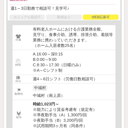
週1～3日勤務で相談可！見学可♪
カジュアル面談可
動画あり
WEB応募可
有料老人ホームにおける介護業務全般。
見守り、食事介助、誘導、排泄介助、着脱等
業務に携わっていただきます。
（ホーム入居者数25名）
A.16:00～深0:15
B.0:00～9:00
C.8:30～17:30（日曜のみ）
※A～Cシフト制
週4～6日シフト（労働日数相談可）
中城村
中城村（南上原）
時給1,023円～
※能力により賃金考慮有（規定有）
※準夜勤手当（A）1,300円/回
※夜勤手当（B）3,200円/回
※試用期間3ヶ月有（同条件）