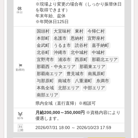
※現場より変更の場合有（しっかり振替休日
を取得できます）
年末年始、盆休
※年間休日125日
国頭村
大宜味村
東村
今帰仁村
本部町
名護市
恩納村
宜野座村
金武町
うるま市
読谷村
嘉手納町
北谷町
沖縄市
北中城村
中城村
宜野湾市
浦添市
西原町
那覇北エリア
那覇西・中央エリア
那覇東エリア
那覇南エリア
豊見城市
南風原町
与那原町
南城市
八重瀬町
糸満市
本島全域
北部エリア
中部エリア
南部エリア
県内全域（直行直帰）※相談可
月給200,000～350,000円
※資格内容により
優遇します。
2026/07/31 18:00 ～ 2026/10/23 17:59