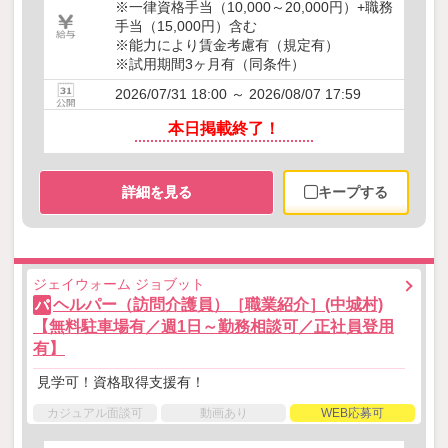
※一律資格手当（10,000～20,000円）+職務
手当（15,000円）含む
※能力により賃金考慮有（規定有）
※試用期間3ヶ月有（同条件）
2026/07/31 18:00 ～ 2026/08/07 17:59
本日掲載終了！
詳細を見る
キープする
ジェイウォーム ジョブット
ヘルパー（訪問介護員）［職業紹介］(中城村)
パ
【無料駐車場有／週1日～勤務相談可／正社員登用
有】
見学可！資格取得支援有！
カジュアル面談可
動画あり
WEB応募可