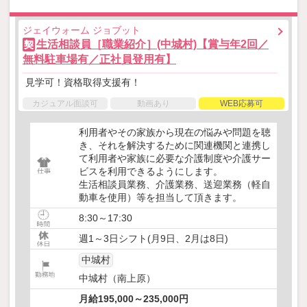
ジェイウォーム ジョブット
生活相談員［職業紹介］(中城村)【賞与年2回／
契
無料駐車場有／正社員登用有】
見学可！資格取得支援有！
カジュアル面談可
動画あり
WEB応募可
利用者やその家族から現在の悩みや問題を聴
き、それを解決するために関連機関と連携し
て利用者や家族に必要な介護制度や介護サー
ビスを利用できるようにします。
生活相談員業務、介護業務、送迎業務（軽自
動車を使用）等を担当して頂きます。
8:30～17:30
週1～3日シフト(月9日、2月は8日)
中城村
中城村（南上原）
月給195,000～235,000円