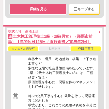
詳細を見る
キープする
株式会社 高橋土建
土木施工管理技士1級・2級(男女）（那覇市前
正
島）【年間休日125日／直行直帰／賞与年2回】
カジュアル面談可
動画あり
WEB応募可
農林土木・道路・宅地整備・橋梁・上下水道
工事など
多様な現場で社会基盤整備を担っています。
1級・2級土木施工管理技士の方には、工程・
品質・安全・
原価管理を中心に、現場全体のマネジメント
をお任せします。
特Aの公共工事を中心に裁量を持って現場運
営に関われる
環境があり、これまでの経験や資格を存分に