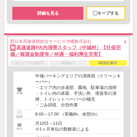
詳細を見る
キープする
西日本高速道路総合サービス沖縄株式会社
高速道路PA内清掃スタッフ（中城村）【社保完
契
備／報奨金制度有／待遇・福利厚生充実】
カジュアル面談可
動画あり
WEB応募可
中城パーキングエリアの清掃員（クリーンキ
ーパー）
・エリア内の歩道部、園地、駐車場の清掃
・トイレ内の床面、手洗い所、便器等の清
掃、トイレットペーパーの補充
・ごみ回収、分別作業
8:00～17:00 （実働8h、休憩1h）
月10日～11日
※1ヶ月単位の勤務表による