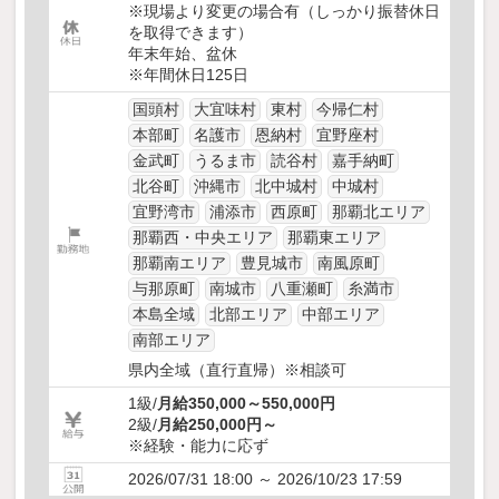
※現場より変更の場合有（しっかり振替休日
を取得できます）
年末年始、盆休
※年間休日125日
国頭村
大宜味村
東村
今帰仁村
本部町
名護市
恩納村
宜野座村
金武町
うるま市
読谷村
嘉手納町
北谷町
沖縄市
北中城村
中城村
宜野湾市
浦添市
西原町
那覇北エリア
那覇西・中央エリア
那覇東エリア
那覇南エリア
豊見城市
南風原町
与那原町
南城市
八重瀬町
糸満市
本島全域
北部エリア
中部エリア
南部エリア
県内全域（直行直帰）※相談可
1級/
月給350,000～550,000円
2級/
月給250,000円～
※経験・能力に応ず
2026/07/31 18:00 ～ 2026/10/23 17:59