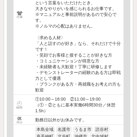
という言葉をいただけたとき、
大きなやりがいを感じられるお仕事です。
※マニュアルと事前説明があるので安心で
す。
※ノルマの心配はありません。
〈求める人材〉
「人と話すのが好き」なら、それだけで十分
です！
・笑顔でお客様と接することが好きな方
・コミュニケーションが得意な方
・未経験者も大歓迎！丁寧に研修します
・デモンストレーターの経験のある方は即戦
力として優遇
・ブランクがある方・再就職をお考えの方も
歓迎
①10:00～18:00 ②11:00～19:00
（①・②ともに基本実働6時間30分／休憩
1.5h）
勤務日以外がお休みです。
本島全域
名護市
うるま市
読谷村
嘉手納町
北谷町
沖縄市
北中城村