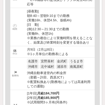
応等
[昼夜勤]
朝8:40～翌朝9:10までの勤務
(実働16h、休憩4.5h、仮眠4h)
[日 勤]
(例)12:30～21:30までの勤務
(実働8h、休憩1h)
※業務の都合により実働時間を替えることな
く、始業及び終業時刻を変更する場合あり
月9日（2月は8日）
※1ヶ月単位の勤務表による
名護市
宜野座村
金武町
うるま市
沖縄市
北中城村
浦添市
南風原町
沖縄自動車道管内の料金所
（那覇～許田、西原JCT）
※配置転換あり(勤務地によっては高速利用
しての通勤)
[1年目]
月給184,700円
[2年目]
月給185,900円
※試用期間3ヶ月有(同条件)