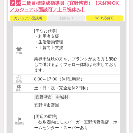
工賃目標達成指導員（宜野湾市）【未経験OK
ア
パ
／カジュアル面談可／土日祝休み】
カジュアル面談可
動画あり
WEB応募可
[主なお仕事]
・利用者支援
・生活活動管理
・工賃向上支援
業界未経験の方や、ブランクがある方も安心
して働けるようフォロー体制は充実しており
ます。
8:30～17:00（休憩1時間）
土・日・祝（完全週休2日制）
宜野湾市
中城村
宜野湾市野嵩
[周辺の環境]
・徒歩圏内にモスバーガー宜野湾野嵩店・ホ
ームセンター・スーパーあり