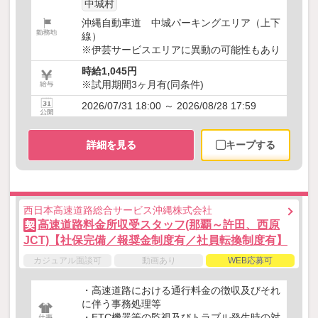
中城村
沖縄自動車道 中城パーキングエリア（上下
線）
※伊芸サービスエリアに異動の可能性もあり
時給1,045円
※試用期間3ヶ月有(同条件)
2026/07/31 18:00 ～ 2026/08/28 17:59
詳細を見る
キープする
西日本高速道路総合サービス沖縄株式会社
高速道路料金所収受スタッフ(那覇～許田、西原
契
JCT)【社保完備／報奨金制度有／社員転換制度有】
カジュアル面談可
動画あり
WEB応募可
・高速道路における通行料金の徴収及びそれ
に伴う事務処理等
・ETC機器等の監視及びトラブル発生時の対