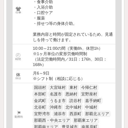
・食事介助
・入浴介助
・口腔ケア
・服薬
・排せつ等の身体介助。
業務内容と時間が固定されているため、見通
しを持って働けます。
10:00～21:00の間（実働8h、休憩1h）
※1ヶ月単位の変形労働時間制
（法定労働時間内／31日：176h、30日：
168h）
月6～9日
※シフト制（相談に応じる）
国頭村
大宜味村
東村
今帰仁村
本部町
名護市
恩納村
宜野座村
金武町
うるま市
読谷村
嘉手納町
北谷町
沖縄市
北中城村
中城村
宜野湾市
浦添市
西原町
那覇北エリア
那覇西・中央エリア
那覇東エリア
那覇南エリア
豊見城市
南風原町