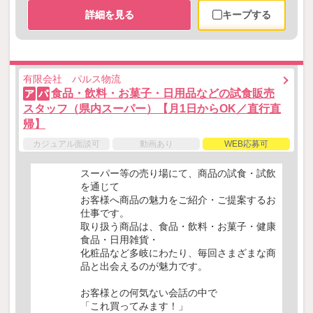
詳細を見る
キープする
有限会社 パルス物流
食品・飲料・お菓子・日用品などの試食販売
ア
パ
スタッフ（県内スーパー）【月1日からOK／直行直
帰】
カジュアル面談可
動画あり
WEB応募可
スーパー等の売り場にて、商品の試食・試飲
を通じて
お客様へ商品の魅力をご紹介・ご提案するお
仕事です。
取り扱う商品は、食品・飲料・お菓子・健康
食品・日用雑貨・
化粧品など多岐にわたり、毎回さまざまな商
品と出会えるのが魅力です。
お客様との何気ない会話の中で
「これ買ってみます！」