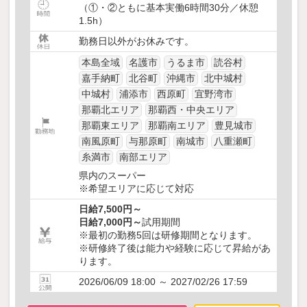
（①・②ともに基本実働6時間30分／休憩
1.5h）
勤務日以外がお休みです。
本島全域
名護市
うるま市
読谷村
嘉手納町
北谷町
沖縄市
北中城村
中城村
浦添市
西原町
宜野湾市
那覇北エリア
那覇西・中央エリア
那覇東エリア
那覇南エリア
豊見城市
南風原町
与那原町
南城市
八重瀬町
糸満市
南部エリア
県内のスーパー
※希望エリアに応じて対応
日給7,500円～
日給7,000円～
試用期間
※最初の勤務5回は研修期間となります。
※研修終了後は能力や経験に応じて昇給があ
ります。
2026/06/09 18:00 ～ 2027/02/26 17:59