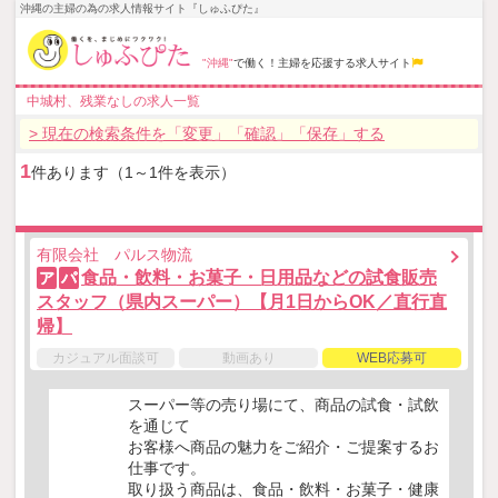
沖縄の主婦の為の求人情報サイト『しゅふぴた』
"沖縄"
で働く！主婦を応援する求人サイト
中城村、残業なしの求人一覧
> 現在の検索条件を「変更」「確認」「保存」する
1
件あります（1～1件を表示）
有限会社 パルス物流
食品・飲料・お菓子・日用品などの試食販売
ア
パ
スタッフ（県内スーパー）【月1日からOK／直行直
帰】
カジュアル面談可
動画あり
WEB応募可
スーパー等の売り場にて、商品の試食・試飲
を通じて
お客様へ商品の魅力をご紹介・ご提案するお
仕事です。
取り扱う商品は、食品・飲料・お菓子・健康