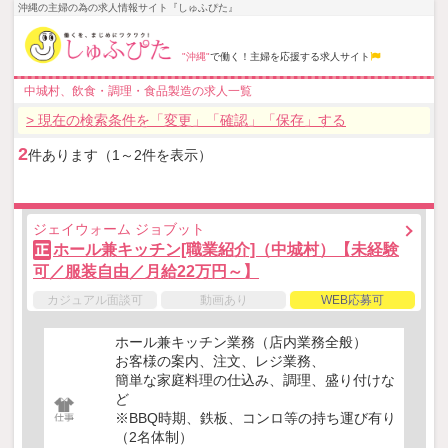
沖縄の主婦の為の求人情報サイト『しゅふぴた』
"沖縄"
で働く！主婦を応援する求人サイト
中城村、飲食・調理・食品製造の求人一覧
> 現在の検索条件を「変更」「確認」「保存」する
2
件あります（1～2件を表示）
ジェイウォーム ジョブット
ホール兼キッチン[職業紹介]（中城村）【未経験
正
可／服装自由／月給22万円～】
カジュアル面談可
動画あり
WEB応募可
ホール兼キッチン業務（店内業務全般）
お客様の案内、注文、レジ業務、
簡単な家庭料理の仕込み、調理、盛り付けな
ど
※BBQ時期、鉄板、コンロ等の持ち運び有り
（2名体制）