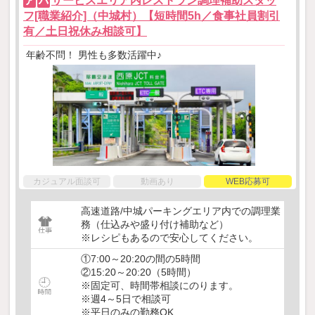
サービスエリア内レストラン調理補助スタッ
ア
パ
フ[職業紹介]（中城村）【短時間5h／食事社員割引
有／土日祝休み相談可】
年齢不問！ 男性も多数活躍中♪
カジュアル面談可
動画あり
WEB応募可
高速道路/中城パーキングエリア内での調理業
務（仕込みや盛り付け補助など）
※レシピもあるので安心してください。
①7:00～20:20の間の5時間
②15:20～20:20（5時間）
※固定可、時間帯相談にのります。
※週4～5日で相談可
※平日のみの勤務OK