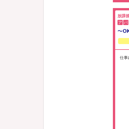
放課
ア
パ
～O
仕事