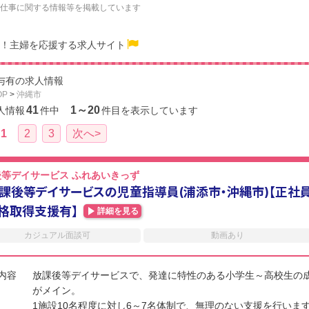
仕事に関する情報等を掲載しています
！主婦を応援する求人サイト
与有の求人情報
OP
>
沖縄市
41
1～20
人情報
件中
件目を表示しています
1
2
3
次へ>
後等デイサービス ふれあいきっず
課後等デイサービスの児童指導員(浦添市・沖縄市)【正社
格取得支援有】
詳細を見る
カジュアル面談可
動画あり
内容
放課後等デイサービスで、発達に特性のある小学生～高校生の
がメイン。
1施設10名程度に対し6～7名体制で、無理のない支援を行いま