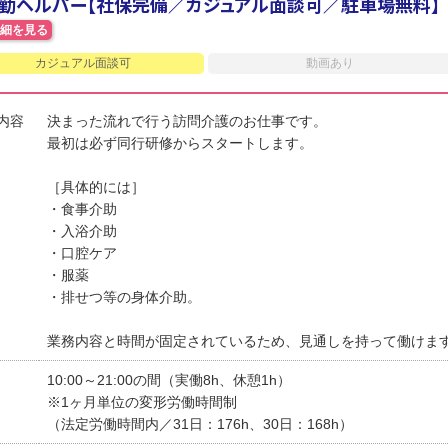
勤ヘルパー【社保完備／カジュアル面談可／駐車場無料】
細を見る
カジュアル面談可
動画あり
内容
決まった流れで行う訪問介護のお仕事です。
最初は必ず同行研修からスタートします。
［具体的には］
・食事介助
・入浴介助
・口腔ケア
・服薬
・排せつ等の身体介助。
業務内容と時間が固定されているため、見通しを持って働けま
10:00～21:00の間（実働8h、休憩1h）
※1ヶ月単位の変形労働時間制
（法定労働時間内／31日：176h、30日：168h）