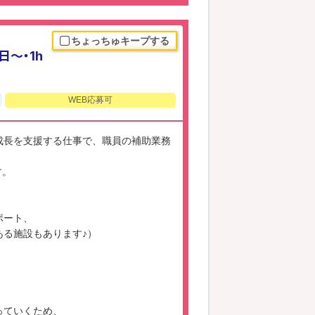
ちょっちゅキープする
～・1h
WEB応募可
成長を支援する仕事で、職員の補助業務
す。
ポート、
る施設もあります♪）
っていくため、