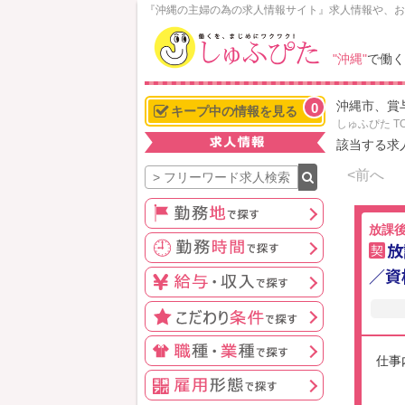
N
『沖縄の主婦の為の求人情報サイト』求人情報や、お
o
w
"沖縄"
で働く
L
o
沖縄市、賞
0
a
キープ中の情報を見る
しゅふぴた T
d
該当する求
i
n
<前へ
g
放課
放
契
／資
仕事