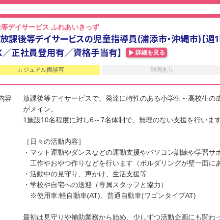
後等デイサービス ふれあいきっず
放課後等デイサービスの児童指導員(浦添市・沖縄市)【週1日
K／正社員登用有／資格手当有】
詳細を見る
カジュアル面談可
動画あり
内容
放課後等デイサービスで、発達に特性のある小学生～高校生の
がメイン。
1施設10名程度に対し6～7名体制で、無理のない支援を行いま
［日々の活動内容］
・マット運動やダンスなどの運動支援やパソコン訓練や学習サ
工作やおやつ作りなどを行います（ボルダリングが壁一面にあ
・活動中の見守り、声かけ、生活支援等
・学校や自宅への送迎（専属スタッフと協力）
※使用車:軽自動車(AT)、普通自動車(ワゴンタイプAT)
最初は見守りや補助業務から始め、少しずつ活動企画にも関わ