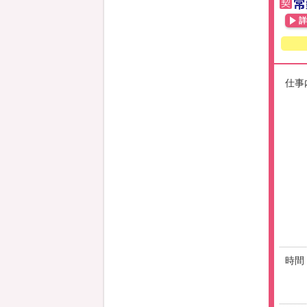
常
契
詳
仕事
時間