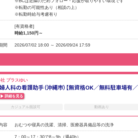
※BCは近隣のためフォロー・応援が取りやすい環境です
※転勤の可能性あり（相談の上）
※転勤時給与考慮有り
[有資格者]
時給1,150円～
期間
2026/07/02 18:00 ～ 2026/09/24 17:59
社 プラスゆい
婦人科の看護助手（沖縄市）【無資格OK／無料駐車場有
詳細を見る
カジュアル面談可
動画あり
内容
おむつや寝具の洗濯、清掃、医療器具備品等の洗浄
7：00～17：30で8～9h（週40h）