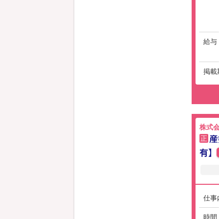
給与
掲載
株式会
産
正
有】
仕事
時間