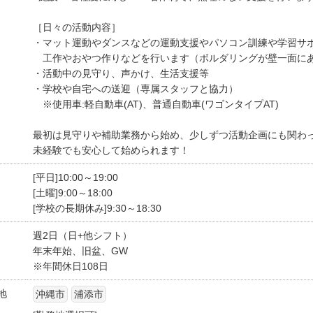
［日々の活動内容］
・マット運動やダンスなどの運動支援やパソコン訓練や学習サ
工作やおやつ作りなどを行います（ボルダリングが壁一面にあ
・活動中の見守り、声かけ、生活支援等
・学校や自宅への送迎（専属スタッフと協力）
※使用車:軽自動車(AT)、普通自動車(ワゴンタイプAT)
最初は見守りや補助業務から始め、少しずつ活動企画にも関わ
未経験でも安心して始められます！
[平日]10:00～19:00
[土曜]9:00～18:00
[学校の長期休み]9:30～18:30
週2日（日+他シフト）
年末年始、旧盆、GW
※年間休日108日
地
沖縄市
浦添市