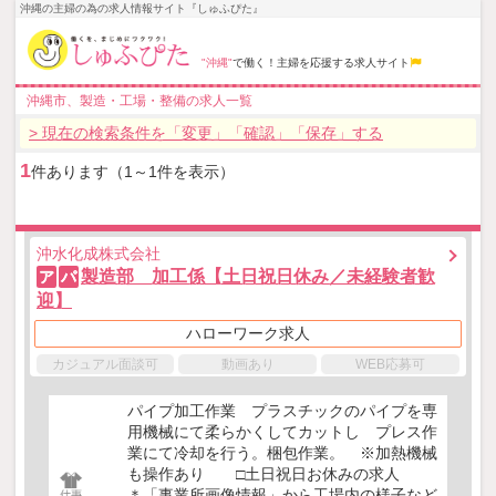
沖縄の主婦の為の求人情報サイト『しゅふぴた』
"沖縄"
で働く！主婦を応援する求人サイト
沖縄市、製造・工場・整備の求人一覧
> 現在の検索条件を「変更」「確認」「保存」する
1
件あります（1～1件を表示）
沖水化成株式会社
製造部 加工係【土日祝日休み／未経験者歓
ア
パ
迎】
ハローワーク求人
カジュアル面談可
動画あり
WEB応募可
パイプ加工作業 プラスチックのパイプを専
用機械にて柔らかくしてカットし プレス作
業にて冷却を行う。梱包作業。 ※加熱機械
も操作あり □土日祝日お休みの求人
＊「事業所画像情報」から工場内の様子など