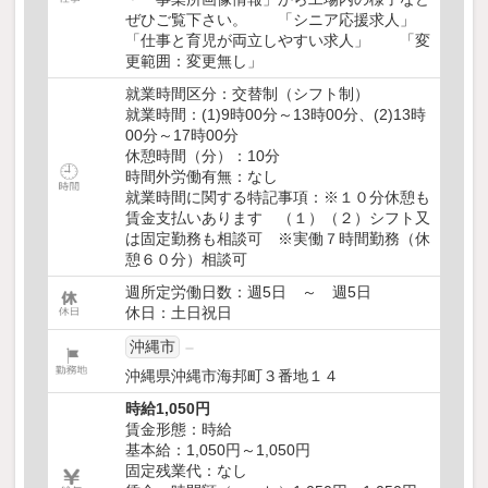
ぜひご覧下さい。 「シニア応援求人」
「仕事と育児が両立しやすい求人」 「変
更範囲：変更無し」
就業時間区分：交替制（シフト制）
就業時間：(1)9時00分～13時00分、(2)13時
00分～17時00分
休憩時間（分）：10分
時間外労働有無：なし
就業時間に関する特記事項：※１０分休憩も
賃金支払いあります （１）（２）シフト又
は固定勤務も相談可 ※実働７時間勤務（休
憩６０分）相談可
週所定労働日数：週5日 ～ 週5日
休日：土日祝日
沖縄市
沖縄県沖縄市海邦町３番地１４
時給1,050円
賃金形態：時給
基本給：1,050円～1,050円
固定残業代：なし