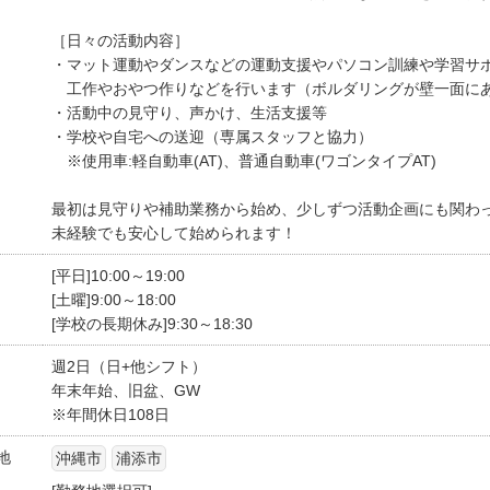
［日々の活動内容］
・マット運動やダンスなどの運動支援やパソコン訓練や学習サ
工作やおやつ作りなどを行います（ボルダリングが壁一面にあ
・活動中の見守り、声かけ、生活支援等
・学校や自宅への送迎（専属スタッフと協力）
※使用車:軽自動車(AT)、普通自動車(ワゴンタイプAT)
最初は見守りや補助業務から始め、少しずつ活動企画にも関わ
未経験でも安心して始められます！
[平日]10:00～19:00
[土曜]9:00～18:00
[学校の長期休み]9:30～18:30
週2日（日+他シフト）
年末年始、旧盆、GW
※年間休日108日
地
沖縄市
浦添市