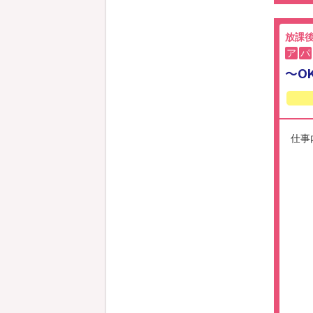
放課
ア
パ
～O
仕事