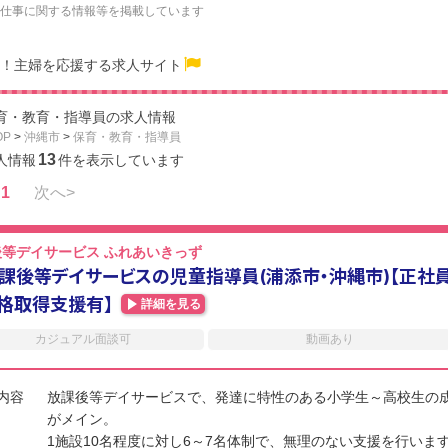
仕事に関する情報等を掲載しています
！主婦を応援する求人サイト
育・教育・指導員の求人情報
OP
>
沖縄市
>
保育・教育・指導員
13
人情報
件を表示しています
1
次へ>
後等デイサービス ふれあいきっず
課後等デイサービスの児童指導員(浦添市・沖縄市)【正社
格取得支援有】
詳細を見る
カジュアル面談可
動画あり
内容
放課後等デイサービスで、発達に特性のある小学生～高校生の
がメイン。
1施設10名程度に対し6～7名体制で、無理のない支援を行いま