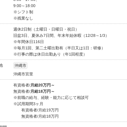
9:00～18:00
※シフト制
※残業なし
週休2日制（土曜日・日曜日・祝日）
旧盆3日、夏休み7日間、年末年始休暇（12/28～1/3）
※年間休日116日
※毎月1回、第二土曜出勤有（半日又は1日：研修）
※行事の際は休日出勤あり（年1回程度）
地
沖縄市
沖縄市宮里
有資格者/
月給20万円～
無資格者/
月給18万円～
※前職の給与、経験・能力に応じて相談可
※試用期間3ヶ月
有資格者/月給19万円
無資格者/月給18万円