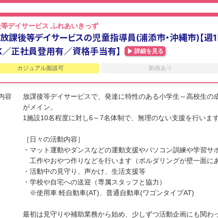
後等デイサービス ふれあいきっず
放課後等デイサービスの児童指導員(浦添市・沖縄市)【週1日
K／正社員登用有／資格手当有】
詳細を見る
カジュアル面談可
動画あり
内容
放課後等デイサービスで、発達に特性のある小学生～高校生の
がメイン。
1施設10名程度に対し6～7名体制で、無理のない支援を行いま
［日々の活動内容］
・マット運動やダンスなどの運動支援やパソコン訓練や学習サ
工作やおやつ作りなどを行います（ボルダリングが壁一面にあ
・活動中の見守り、声かけ、生活支援等
・学校や自宅への送迎（専属スタッフと協力）
※使用車:軽自動車(AT)、普通自動車(ワゴンタイプAT)
最初は見守りや補助業務から始め、少しずつ活動企画にも関わ