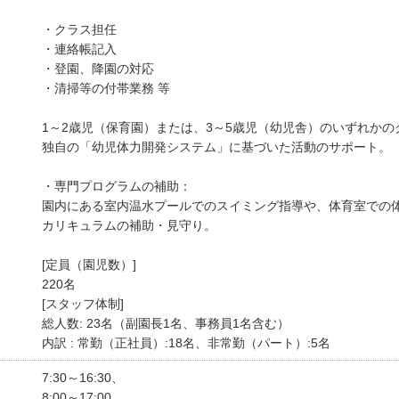
・クラス担任
・連絡帳記入
・登園、降園の対応
・清掃等の付帯業務 等
1～2歳児（保育園）または、3～5歳児（幼児舎）のいずれかの
独自の「幼児体力開発システム」に基づいた活動のサポート。
・専門プログラムの補助：
園内にある室内温水プールでのスイミング指導や、体育室での
カリキュラムの補助・見守り。
[定員（園児数）]
220名
[スタッフ体制]
総人数: 23名（副園長1名、事務員1名含む）
内訳 : 常勤（正社員）:18名、非常勤（パート）:5名
7:30～16:30、
8:00～17:00、