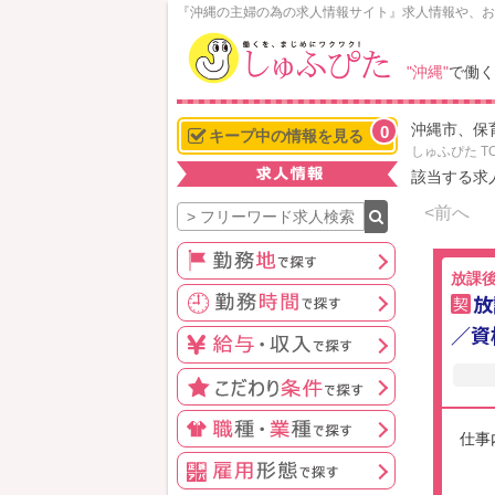
N
『沖縄の主婦の為の求人情報サイト』求人情報や、お
o
w
"沖縄"
で働く
L
o
沖縄市、保
0
a
キープ中の情報を見る
しゅふぴた T
d
該当する求
i
n
<前へ
g
放課
放
契
／資
仕事