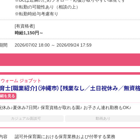
※転勤の可能性あり（相談の上）
※転勤時給与考慮有り
[有資格者]
時給1,150円～
期間
2026/07/02 18:00 ～ 2026/09/24 17:59
ウォーム ジョブット
育士[職業紹介]（沖縄市）【残業なし／土日祝休み／無資格
細を見る
祝休み♪夏休み7日間♪ 保育資格が取れる園♪ お子さん連れ勤務もOK♪
カジュアル面談可
動画あり
内容
認可外保育園における保育業務および付帯する業務