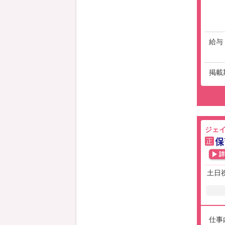
給与
掲載
ジェイ
保
正
詳
土日
仕事