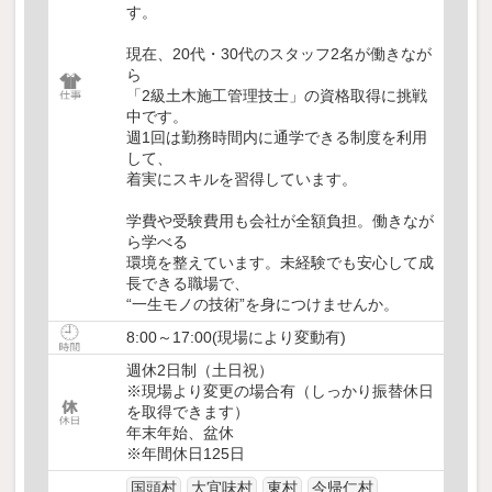
す。
現在、20代・30代のスタッフ2名が働きなが
ら
「2級土木施工管理技士」の資格取得に挑戦
中です。
週1回は勤務時間内に通学できる制度を利用
して、
着実にスキルを習得しています。
学費や受験費用も会社が全額負担。働きなが
ら学べる
環境を整えています。未経験でも安心して成
長できる職場で、
“一生モノの技術”を身につけませんか。
8:00～17:00(現場により変動有)
週休2日制（土日祝）
※現場より変更の場合有（しっかり振替休日
を取得できます）
年末年始、盆休
※年間休日125日
国頭村
大宜味村
東村
今帰仁村