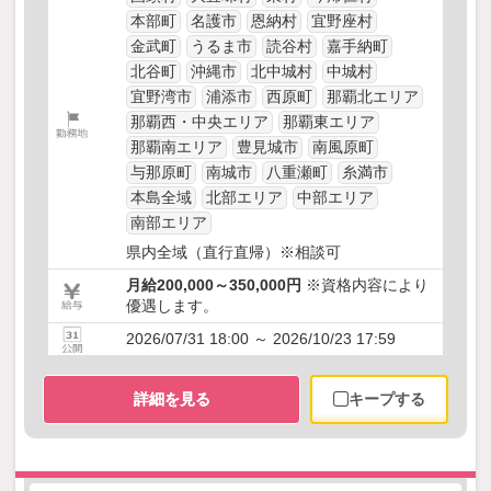
本部町
名護市
恩納村
宜野座村
金武町
うるま市
読谷村
嘉手納町
北谷町
沖縄市
北中城村
中城村
宜野湾市
浦添市
西原町
那覇北エリア
那覇西・中央エリア
那覇東エリア
那覇南エリア
豊見城市
南風原町
与那原町
南城市
八重瀬町
糸満市
本島全域
北部エリア
中部エリア
南部エリア
県内全域（直行直帰）※相談可
月給200,000～350,000円
※資格内容により
優遇します。
2026/07/31 18:00 ～ 2026/10/23 17:59
詳細を見る
キープする