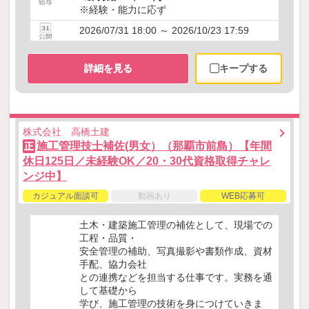
※経験・能力に応ず
2026/07/31 18:00 ～ 2026/10/23 17:59
詳細を見る
キープする
株式会社 高橋土建
施工管理技士補佐(男女）（那覇市前島）【年間
正
休日125日／未経験OK／20・30代資格取得チャレ
ンジ中】
カジュアル面談可
動画あり
WEB応募可
土木・建築施工管理の補佐として、現場での
工程・品質・
安全管理の補助、写真撮影や書類作成、資材
手配、協力会社
との連携などを担当する仕事です。実務を通
して基礎から
学び、施工管理の技術を身につけていきま