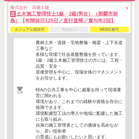
株式会社 高橋土建
土木施工管理技士1級・2級(男女）（那覇市前
正
島）【年間休日125日／直行直帰／賞与年2回】
カジュアル面談可
動画あり
WEB応募可
農林土木・道路・宅地整備・橋梁・上下水道
工事など
多様な現場で社会基盤整備を担っています。
1級・2級土木施工管理技士の方には、工程・
品質・安全・
原価管理を中心に、現場全体のマネジメント
をお任せします。
特Aの公共工事を中心に裁量を持って現場運
営に関われる
環境があり、これまでの経験や資格を存分に
発揮できます。
環境配慮型工法の導入や地域に配慮した施工
にも取り組み、
自身の施工管理者としての価値を高めなが
ら、若い技術者
の育成にもお願いしたいと思います。