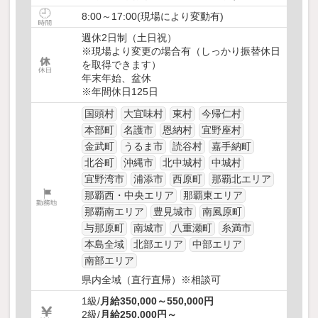
8:00～17:00(現場により変動有)
週休2日制（土日祝）
※現場より変更の場合有（しっかり振替休日
を取得できます）
年末年始、盆休
※年間休日125日
国頭村
大宜味村
東村
今帰仁村
本部町
名護市
恩納村
宜野座村
金武町
うるま市
読谷村
嘉手納町
北谷町
沖縄市
北中城村
中城村
宜野湾市
浦添市
西原町
那覇北エリア
那覇西・中央エリア
那覇東エリア
那覇南エリア
豊見城市
南風原町
与那原町
南城市
八重瀬町
糸満市
本島全域
北部エリア
中部エリア
南部エリア
県内全域（直行直帰）※相談可
1級/
月給350,000～550,000円
2級/
月給250,000円～