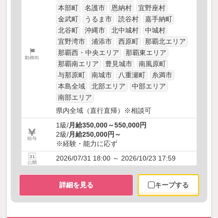
本部町
名護市
恩納村
宜野座村
金武町
うるま市
読谷村
嘉手納町
北谷町
沖縄市
北中城村
中城村
宜野湾市
浦添市
西原町
那覇北エリア
那覇西・中央エリア
那覇東エリア
那覇南エリア
豊見城市
南風原町
与那原町
南城市
八重瀬町
糸満市
本島全域
北部エリア
中部エリア
南部エリア
県内全域（直行直帰）※相談可
1級/
月給350,000～550,000円
2級/
月給250,000円～
※経験・能力に応ず
2026/07/31 18:00 ～ 2026/10/23 17:59
詳細を見る
キープする