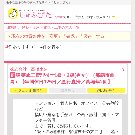
沖縄の主婦の為の求人情報サイト『しゅふぴた』
"沖縄"
で働く！主婦を応援する求人サイト
北谷町、建築・土木・電気・工事の求人一覧
> 現在の検索条件を「変更」「確認」「保存」する
4
件あります（1～4件を表示）
株式会社 高橋土建
建築施工管理技士1級・2級(男女）（那覇市前
正
島）【年間休日125日／直行直帰／賞与年2回】
カジュアル面談可
動画あり
WEB応募可
マンション・個人住宅・オフィス・公共施設
など
幅広い建築を手がけ、企画・設計・施工・ア
フター管理
まで一貫して対応しています。
1級・2級建築施工管理技士の方には、工程・