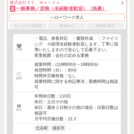
株式会社ＡＣ Ｗｏｒｋｓ
一般事務／庶務（未経験者歓迎）（急募）
正
ハローワーク求人
カジュアル面談可
動画あり
WEB応募可
・電話、来客対応 ・書類作成 ・ファイリ
ング ※経理未経験者歓迎します。丁寧に指
導いたしますので安心して応募下さい。
変更範囲：会社の定める業務
就業時間：(1)9時00分～18時00分
休憩時間（分）：60分
時間外労働有無：なし
就業時間に関する特記事項：勤務時間は相談
可
年間休日数：110日
休日：土日その他
休日・週休２日制その他の場合：出勤日数は
相談可
月平均労働日数：21.2
北谷町
浦添市