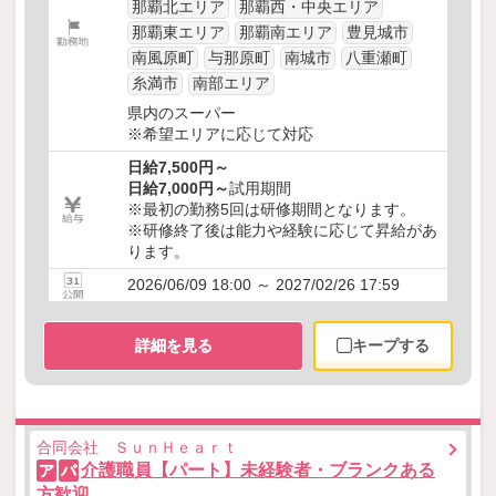
那覇北エリア
那覇西・中央エリア
那覇東エリア
那覇南エリア
豊見城市
南風原町
与那原町
南城市
八重瀬町
糸満市
南部エリア
県内のスーパー
※希望エリアに応じて対応
日給7,500円～
日給7,000円～
試用期間
※最初の勤務5回は研修期間となります。
※研修終了後は能力や経験に応じて昇給があ
ります。
2026/06/09 18:00 ～ 2027/02/26 17:59
詳細を見る
キープする
合同会社 ＳｕｎＨｅａｒｔ
介護職員【パート】未経験者・ブランクある
ア
パ
方歓迎