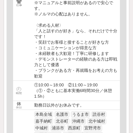
※マニュアルと事前説明があるので安心で
す。
※ノルマの心配はありません。
〈求める人材〉
「人と話すのが好き」なら、それだけで十分
です！
・笑顔でお客様と接することが好きな方
・コミュニケーションが得意な方
・未経験者も大歓迎！丁寧に研修します
・デモンストレーターの経験のある方は即戦
力として優遇
・ブランクがある方・再就職をお考えの方も
歓迎
①10:00～18:00 ②11:00～19:00
（①・②ともに基本実働6時間30分／休憩
1.5h）
勤務日以外がお休みです。
本島全域
名護市
うるま市
読谷村
嘉手納町
北谷町
沖縄市
北中城村
中城村
浦添市
西原町
宜野湾市