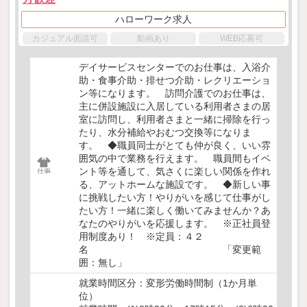
ハローワーク求人
カジュアル面談可
動画あり
WEB応募可
デイサービスセンターでのお仕事は、入浴介
助・食事介助・排せつ介助・レクリエーショ
ン等になります。 訪問介護でのお仕事は、
主に併設施設に入居している利用者さまの居
室に訪問し、利用者さまと一緒に掃除を行っ
たり、水分補給やおむつ交換等になりま
す。 ◆職員同士がとても仲が良く、いい雰
囲気の中で業務を行えます。 職員間もイベ
ント等を通して、気さくに楽しい関係を作れ
る、アットホームな施設です。 ◆新しい事
に挑戦したい方！やりがいを感じて仕事がし
たい方！一緒に楽しく働いてみませんか？あ
なたのやりがいを応援します。 ※正社員登
用制度あり！ ※定員：４２
名 「変更範
囲：無し」
就業時間区分：変形労働時間制（1か月単
位）