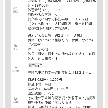
就業時間：(1)8時30分～17時15分、(2)6時30
分～19時00分
休憩時間（分）：60分
時間外労働有無：なし
就業時間に関する特記事項：（１）又は
（２）の間の４～８時間勤務 ※出勤時間、
勤務曜日や回数等の相談可。
週所定労働日数：週2日 ～ 週6日
労働日数について相談可否：労働日数につい
て相談可
休日：その他
休日・週休２日制その他の場合：週１～５日
休み（休日相談応ず）
嘉手納町
沖縄県中頭郡嘉手納町屋良１丁目２１一１
時給1,023円～1,200円
賃金形態：時給
基本給：1,023円～1,200円
固定残業代：なし
その他の手当等付記事項：資格手当：介護職
員初任者研修修了者よりあり
賃金：時間額（ａ＋ｂ）1,023円～1,200円