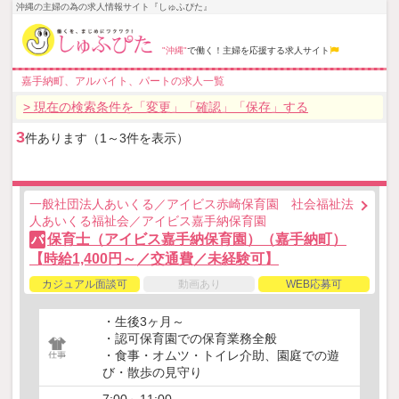
沖縄の主婦の為の求人情報サイト『しゅふぴた』
"沖縄"
で働く！主婦を応援する求人サイト
嘉手納町、アルバイト、パートの求人一覧
> 現在の検索条件を「変更」「確認」「保存」する
3
件あります（1～3件を表示）
一般社団法人あいくる／アイビス赤崎保育園 社会福祉法
人あいくる福祉会／アイビス嘉手納保育園
保育士（アイビス嘉手納保育園）（嘉手納町）
パ
【時給1,400円～／交通費／未経験可】
カジュアル面談可
動画あり
WEB応募可
・生後3ヶ月～
・認可保育園での保育業務全般
・食事・オムツ・トイレ介助、園庭での遊
び・散歩の見守り