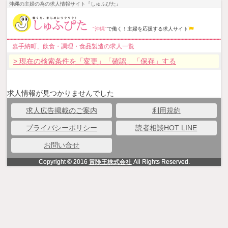
沖縄の主婦の為の求人情報サイト『しゅふぴた』
"沖縄"
で働く！主婦を応援する求人サイト
嘉手納町、飲食・調理・食品製造の求人一覧
> 現在の検索条件を「変更」「確認」「保存」する
求人情報が見つかりませんでした
求人広告掲載のご案内
利用規約
プライバシーポリシー
読者相談HOT LINE
お問い合せ
Copyright © 2016
冒険王株式会社
All Rights Reserved.