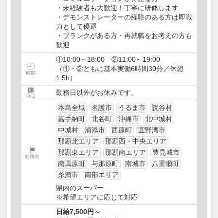
・未経験者も大歓迎！丁寧に研修します
・デモンストレーターの経験のある方は即戦
力として優遇
・ブランクがある方・再就職をお考えの方も
歓迎
①10:00～18:00 ②11:00～19:00
（①・②ともに基本実働6時間30分／休憩
1.5h）
勤務日以外がお休みです。
本島全域
名護市
うるま市
読谷村
嘉手納町
北谷町
沖縄市
北中城村
中城村
浦添市
西原町
宜野湾市
那覇北エリア
那覇西・中央エリア
那覇東エリア
那覇南エリア
豊見城市
南風原町
与那原町
南城市
八重瀬町
糸満市
南部エリア
県内のスーパー
※希望エリアに応じて対応
日給7,500円～