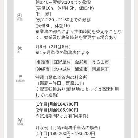
朝8:40～翌朝9:10までの勤務
(実働16h、休憩4.5h、仮眠4h)
[日 勤]
(例)12:30～21:30までの勤務
(実働8h、休憩1h)
※業務の都合により実働時間を替えることな
く、始業及び終業時刻を変更する場合あり
月9日（2月は8日）
※1ヶ月単位の勤務表による
名護市
宜野座村
金武町
うるま市
沖縄市
北中城村
浦添市
南風原町
沖縄自動車道管内の料金所
（那覇～許田、西原JCT）
※配置転換あり(勤務地によっては高速利用
しての通勤)
[1年目]
月給184,700円
[2年目]
月給185,900円
※試用期間3ヶ月有(同条件)
月収例（月給+職務手当込の場合）
[1年目] 190,200円～193,200円