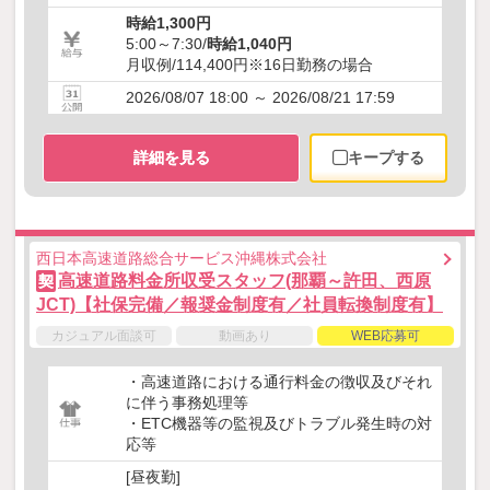
時給1,300円
5:00～7:30/
時給1,040円
月収例/114,400円※16日勤務の場合
2026/08/07 18:00 ～ 2026/08/21 17:59
詳細を見る
キープする
西日本高速道路総合サービス沖縄株式会社
高速道路料金所収受スタッフ(那覇～許田、西原
契
JCT)【社保完備／報奨金制度有／社員転換制度有】
カジュアル面談可
動画あり
WEB応募可
・高速道路における通行料金の徴収及びそれ
に伴う事務処理等
・ETC機器等の監視及びトラブル発生時の対
応等
[昼夜勤]