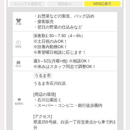
カジュアル面談可
動画あり
WEB応募可
・お惣菜などの製造、パック詰め
・接客販売
・翌日の野菜の仕込みなど
深夜勤1:30～7:30（4～6h）
※土日祝のみOK！
※扶養内勤務OK！
※希望曜日相談に応じます！
週3～5日(月曜+他) ※相談OK！
※休みはスタッフ同志で調整OK！
うるま市
うるま市石川白浜
[周辺の環境]
・石川公園近く
・スーパー・コンビニ・銀行徒歩圏内
[アクセス]
県道255号線、白浜一丁目交差点から車で約1
分