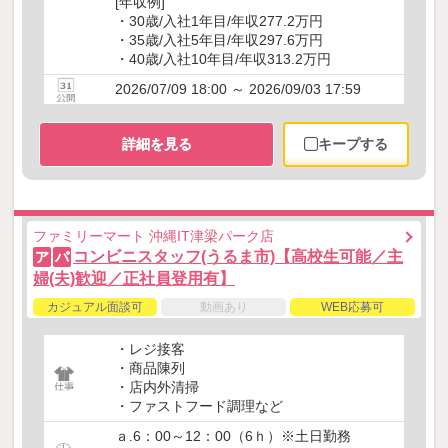
[年収例]
・30歳/入社1年目/年収277.2万円
・35歳/入社5年目/年収297.6万円
・40歳/入社10年目/年収313.2万円
2026/07/09 18:00 ～ 2026/09/03 17:59
詳細を見る
キープする
ファミリーマート 沖縄IT津梁パーク店
コンビニスタッフ(うるま市)【高校生可能／主
ア
パ
婦(夫)歓迎／正社員登用有】
カジュアル面談可
動画あり
WEB応募可
・レジ接客
・商品陳列
・店内外清掃
・ファストフード調理など
ａ.6：00～12：00（6ｈ）※土日勤務