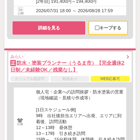
[2年目] 191,400円～194,400円
2026/07/31 18:00 ～ 2026/08/28 17:59
詳細を見る
キープする
みらい
防水・塗装プランナー（うるま市）【完全週休2
正
日制／未経験OK／残業なし】
カジュアル面談可
動画あり
WEB応募可
個人宅・企業への訪問挨拶・防水塗装の営業
（現地確認・見積り作成等）
[1日スケジュール例]
9時 出社後担当エリアへ出発、エリアに到
着後、訪問活動
12～13時 昼休憩
13～17時 引き続き訪問
15時～ 15分程休憩、休憩後、引き続き訪問