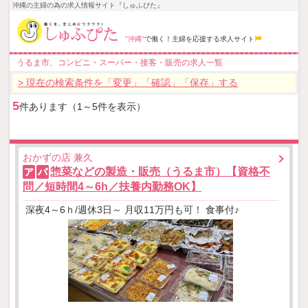
沖縄の主婦の為の求人情報サイト『しゅふぴた』
"沖縄"
で働く！主婦を応援する求人サイト
うるま市、コンビニ・スーパー・接客・販売の求人一覧
> 現在の検索条件を「変更」「確認」「保存」する
5
件あります（1～5件を表示）
おかずの店 兼久
惣菜などの製造・販売（うるま市）【資格不
ア
パ
問／短時間4～6h／扶養内勤務OK】
深夜4～6ｈ/週休3日～ 月収11万円も可！ 食事付♪