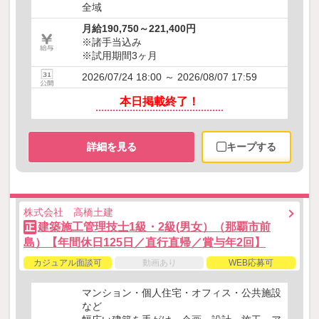
全域
月給190,750～221,400円
※諸手当込み
※試用期間3ヶ月
2026/07/24 18:00 ～ 2026/08/07 17:59
本日掲載終了！
詳細を見る
キープする
株式会社 高橋土建
建築施工管理技士1級・2級(男女）（那覇市前
正
島）【年間休日125日／直行直帰／賞与年2回】
カジュアル面談可
動画あり
WEB応募可
マンション・個人住宅・オフィス・公共施設
など