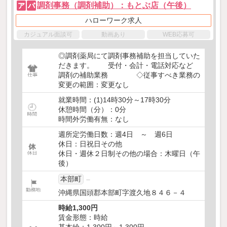
調剤事務（調剤補助）：もとぶ店（午後）
ア
パ
ハローワーク求人
カジュアル面談可
動画あり
WEB応募可
◎調剤薬局にて調剤事務補助を担当していた
だきます。 受付・会計・電話対応など
調剤の補助業務 ◇従事すべき業務の
変更の範囲：変更なし
就業時間：(1)14時30分～17時30分
休憩時間（分）：0分
時間外労働有無：なし
週所定労働日数：週4日 ～ 週6日
休日：日祝日その他
休日・週休２日制その他の場合：木曜日（午
後）
本部町
沖縄県国頭郡本部町字渡久地８４６－４
時給1,300円
賃金形態：時給