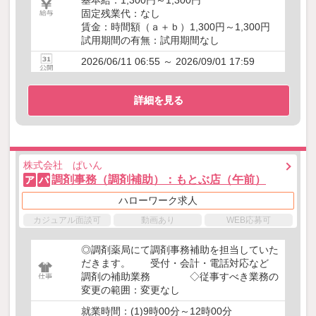
基本給：1,300円～1,300円
固定残業代：なし
賃金：時間額（ａ＋ｂ）1,300円～1,300円
試用期間の有無：試用期間なし
2026/06/11 06:55 ～ 2026/09/01 17:59
詳細を見る
株式会社 ぱいん
調剤事務（調剤補助）：もとぶ店（午前）
ア
パ
ハローワーク求人
カジュアル面談可
動画あり
WEB応募可
◎調剤薬局にて調剤事務補助を担当していた
だきます。 受付・会計・電話対応など
調剤の補助業務 ◇従事すべき業務の
変更の範囲：変更なし
就業時間：(1)9時00分～12時00分