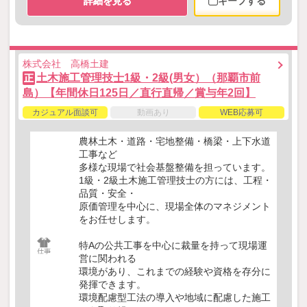
詳細を見る
キープする
株式会社 高橋土建
土木施工管理技士1級・2級(男女）（那覇市前
正
島）【年間休日125日／直行直帰／賞与年2回】
カジュアル面談可
動画あり
WEB応募可
農林土木・道路・宅地整備・橋梁・上下水道
工事など
多様な現場で社会基盤整備を担っています。
1級・2級土木施工管理技士の方には、工程・
品質・安全・
原価管理を中心に、現場全体のマネジメント
をお任せします。
特Aの公共工事を中心に裁量を持って現場運
営に関われる
環境があり、これまでの経験や資格を存分に
発揮できます。
環境配慮型工法の導入や地域に配慮した施工