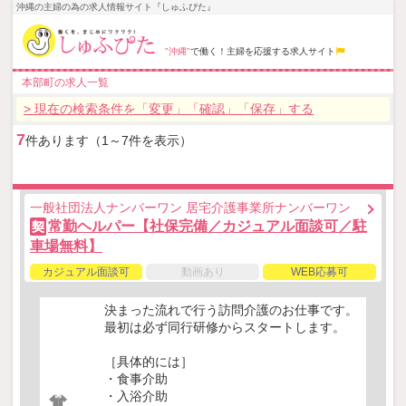
沖縄の主婦の為の求人情報サイト『しゅふぴた』
"沖縄"
で働く！主婦を応援する求人サイト
本部町の求人一覧
> 現在の検索条件を「変更」「確認」「保存」する
7
件あります（1～7件を表示）
一般社団法人ナンバーワン 居宅介護事業所ナンバーワン
常勤ヘルパー【社保完備／カジュアル面談可／駐
契
車場無料】
カジュアル面談可
動画あり
WEB応募可
決まった流れで行う訪問介護のお仕事です。
最初は必ず同行研修からスタートします。
［具体的には］
・食事介助
・入浴介助