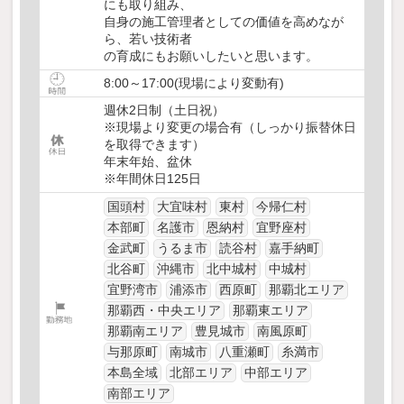
にも取り組み、
自身の施工管理者としての価値を高めなが
ら、若い技術者
の育成にもお願いしたいと思います。
8:00～17:00(現場により変動有)
週休2日制（土日祝）
※現場より変更の場合有（しっかり振替休日
を取得できます）
年末年始、盆休
※年間休日125日
国頭村
大宜味村
東村
今帰仁村
本部町
名護市
恩納村
宜野座村
金武町
うるま市
読谷村
嘉手納町
北谷町
沖縄市
北中城村
中城村
宜野湾市
浦添市
西原町
那覇北エリア
那覇西・中央エリア
那覇東エリア
那覇南エリア
豊見城市
南風原町
与那原町
南城市
八重瀬町
糸満市
本島全域
北部エリア
中部エリア
南部エリア