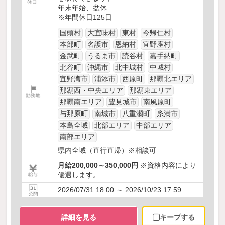
年末年始、盆休
※年間休日125日
国頭村
大宜味村
東村
今帰仁村
本部町
名護市
恩納村
宜野座村
金武町
うるま市
読谷村
嘉手納町
北谷町
沖縄市
北中城村
中城村
宜野湾市
浦添市
西原町
那覇北エリア
那覇西・中央エリア
那覇東エリア
那覇南エリア
豊見城市
南風原町
与那原町
南城市
八重瀬町
糸満市
本島全域
北部エリア
中部エリア
南部エリア
県内全域（直行直帰）※相談可
月給200,000～350,000円
※資格内容により
優遇します。
2026/07/31 18:00 ～ 2026/10/23 17:59
詳細を見る
キープする