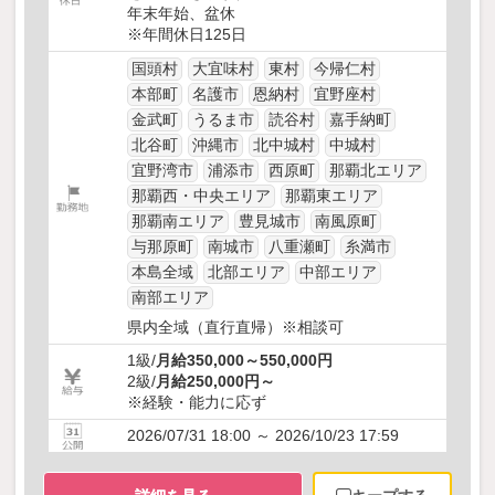
年末年始、盆休
※年間休日125日
国頭村
大宜味村
東村
今帰仁村
本部町
名護市
恩納村
宜野座村
金武町
うるま市
読谷村
嘉手納町
北谷町
沖縄市
北中城村
中城村
宜野湾市
浦添市
西原町
那覇北エリア
那覇西・中央エリア
那覇東エリア
那覇南エリア
豊見城市
南風原町
与那原町
南城市
八重瀬町
糸満市
本島全域
北部エリア
中部エリア
南部エリア
県内全域（直行直帰）※相談可
1級/
月給350,000～550,000円
2級/
月給250,000円～
※経験・能力に応ず
2026/07/31 18:00 ～ 2026/10/23 17:59