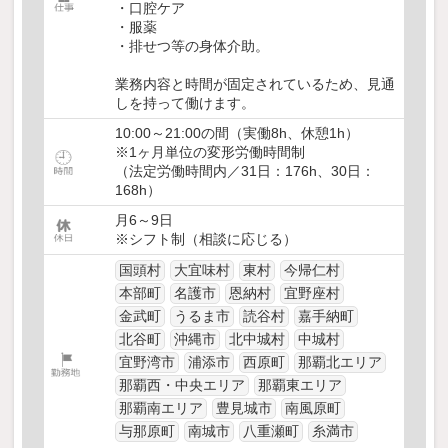
・口腔ケア
・服薬
・排せつ等の身体介助。
業務内容と時間が固定されているため、見通
しを持って働けます。
10:00～21:00の間（実働8h、休憩1h）
※1ヶ月単位の変形労働時間制
（法定労働時間内／31日：176h、30日：
168h）
月6～9日
※シフト制（相談に応じる）
国頭村
大宜味村
東村
今帰仁村
本部町
名護市
恩納村
宜野座村
金武町
うるま市
読谷村
嘉手納町
北谷町
沖縄市
北中城村
中城村
宜野湾市
浦添市
西原町
那覇北エリア
那覇西・中央エリア
那覇東エリア
那覇南エリア
豊見城市
南風原町
与那原町
南城市
八重瀬町
糸満市