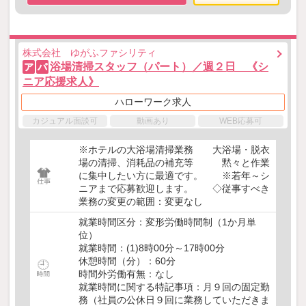
株式会社 ゆがふファシリティ
浴場清掃スタッフ（パート）／週２日 《シ
ア
パ
ニア応援求人》
ハローワーク求人
カジュアル面談可
動画あり
WEB応募可
※ホテルの大浴場清掃業務 大浴場・脱衣
場の清掃、消耗品の補充等 黙々と作業
に集中したい方に最適です。 ※若年～シ
ニアまで応募歓迎します。 ◇従事すべき
業務の変更の範囲：変更なし
就業時間区分：変形労働時間制（1か月単
位）
就業時間：(1)8時00分～17時00分
休憩時間（分）：60分
時間外労働有無：なし
就業時間に関する特記事項：月９回の固定勤
務（社員の公休日９回に業務していただきま