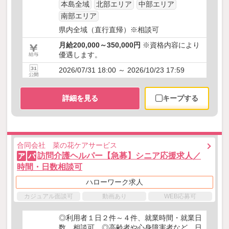
本島全域
北部エリア
中部エリア
南部エリア
県内全域（直行直帰）※相談可
月給200,000～350,000円
※資格内容により
優遇します。
2026/07/31 18:00 ～ 2026/10/23 17:59
詳細を見る
キープする
合同会社 菜の花ケアサービス
訪問介護ヘルパー【急募】シニア応援求人／
ア
パ
時間・日数相談可
ハローワーク求人
カジュアル面談可
動画あり
WEB応募可
◎利用者１日２件～４件、就業時間・就業日
数 相談可 ◎高齢者や心身障害者など、日