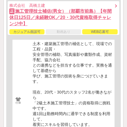
株式会社 高橋土建
施工管理技士補佐(男女）（那覇市前島）【年間
正
休日125日／未経験OK／20・30代資格取得チャレ
ンジ中】
カジュアル面談可
動画あり
WEB応募可
土木・建築施工管理の補佐として、現場での
工程・品質・
安全管理の補助、写真撮影や書類作成、資材
手配、協力会社
との連携などを担当する仕事です。実務を通
して基礎から
学び、施工管理の技術を身につけていきま
す。
現在、20代・30代のスタッフ2名が働きなが
ら
「2級土木施工管理技士」の資格取得に挑戦
中です。
週1回は勤務時間内に通学できる制度を利用
して、
着実にスキルを習得しています。