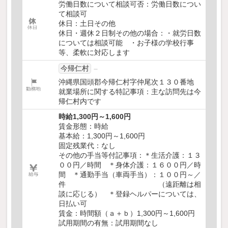
労働日数について相談可否：労働日数につい
て相談可
休日：土日その他
休日・週休２日制その他の場合：・就労日数
については相談可能 ・お子様の学校行事
等、柔軟に対応します
今帰仁村
沖縄県国頭郡今帰仁村字仲尾次１３０番地
就業場所に関する特記事項：主な訪問先は今
帰仁村内です
時給1,300円～1,600円
賃金形態：時給
基本給：1,300円～1,600円
固定残業代：なし
その他の手当等付記事項：＊生活介護：１３
００円／時間 ＊身体介護：１６００円／時
間 ＊通勤手当（車両手当）：１００円～／
件 （遠距離は相
談に応じる） ＊登録ヘルパーについては、
日払い可
賃金：時間額（ａ＋ｂ）1,300円～1,600円
試用期間の有無：試用期間なし