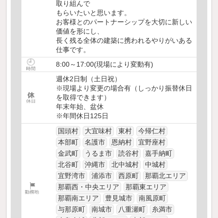
取り組んで
もらいたいと思います。
お客様とのパートナーシップを大切に新しい
価値を形にし、
長く残る全体の建築に携われるやりがいある
仕事です。
8:00～17:00(現場により変動有)
週休2日制（土日祝）
※現場より変更の場合有（しっかり振替休日
を取得できます）
年末年始、盆休
※年間休日125日
国頭村
大宜味村
東村
今帰仁村
本部町
名護市
恩納村
宜野座村
金武町
うるま市
読谷村
嘉手納町
北谷町
沖縄市
北中城村
中城村
宜野湾市
浦添市
西原町
那覇北エリア
那覇西・中央エリア
那覇東エリア
那覇南エリア
豊見城市
南風原町
与那原町
南城市
八重瀬町
糸満市