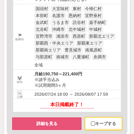
国頭村
大宜味村
東村
今帰仁村
本部町
名護市
恩納村
宜野座村
金武町
うるま市
読谷村
嘉手納町
北谷町
沖縄市
北中城村
中城村
宜野湾市
浦添市
西原町
那覇北エリア
那覇西・中央エリア
那覇東エリア
那覇南エリア
豊見城市
南風原町
与那原町
南城市
八重瀬町
糸満市
全域
月給190,750～221,400円
※諸手当込み
※試用期間3ヶ月
2026/07/24 18:00 ～ 2026/08/07 17:59
本日掲載終了！
詳細を見る
キープする