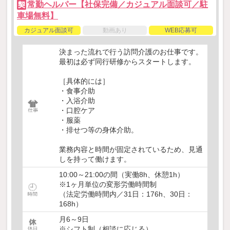
常勤ヘルパー【社保完備／カジュアル面談可／駐
契
車場無料】
カジュアル面談可
動画あり
WEB応募可
決まった流れで行う訪問介護のお仕事です。
最初は必ず同行研修からスタートします。
［具体的には］
・食事介助
・入浴介助
・口腔ケア
・服薬
・排せつ等の身体介助。
業務内容と時間が固定されているため、見通
しを持って働けます。
10:00～21:00の間（実働8h、休憩1h）
※1ヶ月単位の変形労働時間制
（法定労働時間内／31日：176h、30日：
168h）
月6～9日
※シフト制（相談に応じる）