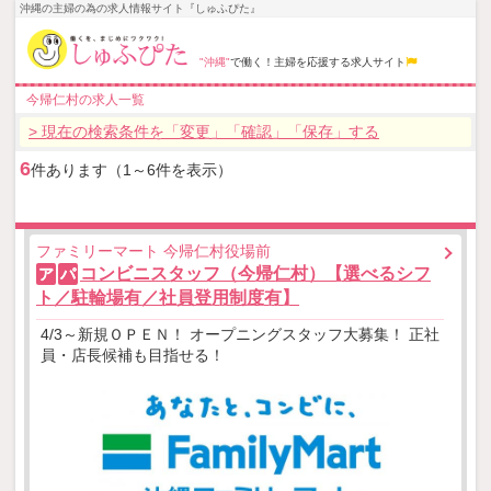
沖縄の主婦の為の求人情報サイト『しゅふぴた』
"沖縄"
で働く！主婦を応援する求人サイト
今帰仁村の求人一覧
> 現在の検索条件を「変更」「確認」「保存」する
6
件あります（1～6件を表示）
ファミリーマート 今帰仁村役場前
コンビニスタッフ（今帰仁村）【選べるシフ
ア
パ
ト／駐輪場有／社員登用制度有】
4/3～新規ＯＰＥＮ！ オープニングスタッフ大募集！ 正社
員・店長候補も目指せる！