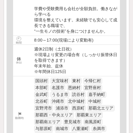
学費や受験費用も会社が全額負担。働きなが
ら学べる
環境を整えています。未経験でも安心して成
長できる職場で、
“一生モノの技術”を身につけませんか。
8:00～17:00(現場により変動有)
週休2日制（土日祝）
※現場より変更の場合有（しっかり振替休日
を取得できます）
年末年始、盆休
※年間休日125日
国頭村
大宜味村
東村
今帰仁村
本部町
名護市
恩納村
宜野座村
金武町
うるま市
読谷村
嘉手納町
北谷町
沖縄市
北中城村
中城村
宜野湾市
浦添市
西原町
那覇北エリア
那覇西・中央エリア
那覇東エリア
那覇南エリア
豊見城市
南風原町
与那原町
南城市
八重瀬町
糸満市