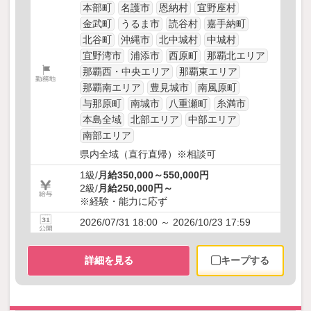
本部町
名護市
恩納村
宜野座村
金武町
うるま市
読谷村
嘉手納町
北谷町
沖縄市
北中城村
中城村
宜野湾市
浦添市
西原町
那覇北エリア
那覇西・中央エリア
那覇東エリア
那覇南エリア
豊見城市
南風原町
与那原町
南城市
八重瀬町
糸満市
本島全域
北部エリア
中部エリア
南部エリア
県内全域（直行直帰）※相談可
1級/
月給350,000～550,000円
2級/
月給250,000円～
※経験・能力に応ず
2026/07/31 18:00 ～ 2026/10/23 17:59
詳細を見る
キープする