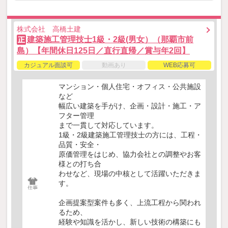
株式会社 高橋土建
建築施工管理技士1級・2級(男女）（那覇市前
正
島）【年間休日125日／直行直帰／賞与年2回】
カジュアル面談可
動画あり
WEB応募可
マンション・個人住宅・オフィス・公共施設
など
幅広い建築を手がけ、企画・設計・施工・ア
フター管理
まで一貫して対応しています。
1級・2級建築施工管理技士の方には、工程・
品質・安全・
原価管理をはじめ、協力会社との調整やお客
様との打ち合
わせなど、現場の中核として活躍いただきま
す。
企画提案型案件も多く、上流工程から関われ
るため、
経験や知識を活かし、新しい技術の構築にも