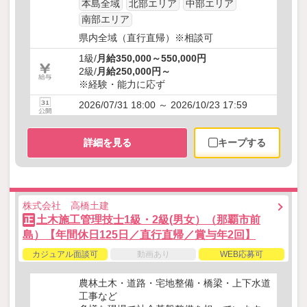
本島全域
北部エリア
中部エリア
南部エリア
県内全域（直行直帰）※相談可
1級/
月給350,000～550,000円
2級/
月給250,000円～
※経験・能力に応ず
2026/07/31 18:00 ～ 2026/10/23 17:59
詳細を見る
キープする
株式会社 高橋土建
土木施工管理技士1級・2級(男女）（那覇市前
正
島）【年間休日125日／直行直帰／賞与年2回】
カジュアル面談可
動画あり
WEB応募可
農林土木・道路・宅地整備・橋梁・上下水道
工事など