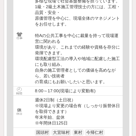
多様な現場で社会基盤整備を担っています。
1級・2級土木施工管理技士の方には、工程・
品質・安全・
原価管理を中心に、現場全体のマネジメント
をお任せします。
特Aの公共工事を中心に裁量を持って現場運
営に関われる
環境があり、これまでの経験や資格を存分に
発揮できます。
環境配慮型工法の導入や地域に配慮した施工
にも取り組み、
自身の施工管理者としての価値を高めなが
ら、若い技術者
の育成にもお願いしたいと思います。
8:00～17:00(現場により変動有)
週休2日制（土日祝）
※現場より変更の場合有（しっかり振替休日
を取得できます）
年末年始、盆休
※年間休日125日
国頭村
大宜味村
東村
今帰仁村