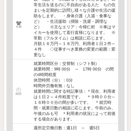
常生活を送るのに不自由がある人た ちの住
まいを定期的に訪問し様々な介護や生活の援
助をします。 ・身体介護（入湯・食事な
ど） ・生活援助（掃除・洗濯・調理な
ど） ※主なエリア：今帰仁村 ※車はマ
イカーを使用して直行直帰になります。 ※
常勤（フルタイム）は相談に応じます。
月額１６万円～１８万円、利用者１日２件～
４件 ◇従事すべき業務の変更の範囲：変
更なし
就業時間区分：交替制（シフト制）
就業時間：9時 00分 ～ 17時 00分 の間
の4時間程度
休憩時間（分）：0分
時間外労働有無：なし
就業時間に関する特記事項：＊現在、利用者
は１日２～４件程度です。 ＊９時００分～
１６時００分の間が多いです。 ＊就労時
間・就業日数の相談に応じます。午前のみ、
午後のみも可 ＊利用者の状況によって前後
する場合があります。
週所定労働日数：週1日 ～ 週5日