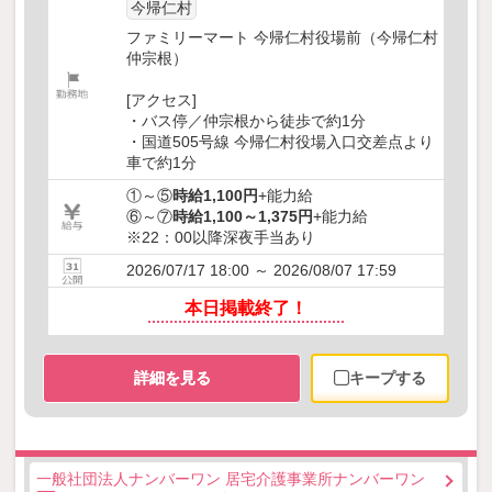
今帰仁村
ファミリーマート 今帰仁村役場前（今帰仁村
仲宗根）
[アクセス]
・バス停／仲宗根から徒歩で約1分
・国道505号線 今帰仁村役場入口交差点より
車で約1分
①～⑤
時給1,100円
+能力給
⑥～⑦
時給1,100～1,375円
+能力給
※22：00以降深夜手当あり
2026/07/17 18:00 ～ 2026/08/07 17:59
本日掲載終了！
詳細を見る
キープする
一般社団法人ナンバーワン 居宅介護事業所ナンバーワン