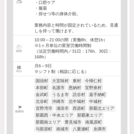
・口腔ケア
・服薬
・排せつ等の身体介助。
業務内容と時間が固定されているため、見通
しを持って働けます。
10:00～21:00の間（実働8h、休憩1h）
※1ヶ月単位の変形労働時間制
（法定労働時間内／31日：176h、30日：
168h）
月6～9日
※シフト制（相談に応じる）
国頭村
大宜味村
東村
今帰仁村
本部町
名護市
恩納村
宜野座村
金武町
うるま市
読谷村
嘉手納町
北谷町
沖縄市
北中城村
中城村
宜野湾市
浦添市
西原町
那覇北エリア
那覇西・中央エリア
那覇東エリア
那覇南エリア
豊見城市
南風原町
与那原町
南城市
八重瀬町
糸満市