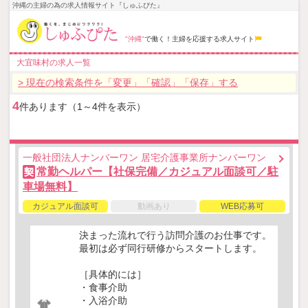
沖縄の主婦の為の求人情報サイト『しゅふぴた』
"沖縄"
で働く！主婦を応援する求人サイト
大宜味村の求人一覧
> 現在の検索条件を「変更」「確認」「保存」する
4
件あります（1～4件を表示）
一般社団法人ナンバーワン 居宅介護事業所ナンバーワン
常勤ヘルパー【社保完備／カジュアル面談可／駐
契
車場無料】
カジュアル面談可
動画あり
WEB応募可
決まった流れで行う訪問介護のお仕事です。
最初は必ず同行研修からスタートします。
［具体的には］
・食事介助
・入浴介助