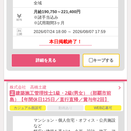
全域
月給190,750～221,400円
※諸手当込み
※試用期間3ヶ月
2026/07/24 18:00 ～ 2026/08/07 17:59
本日掲載終了！
詳細を見る
キープする
株式会社 高橋土建
建築施工管理技士1級・2級(男女）（那覇市前
正
島）【年間休日125日／直行直帰／賞与年2回】
カジュアル面談可
動画あり
WEB応募可
マンション・個人住宅・オフィス・公共施設
など