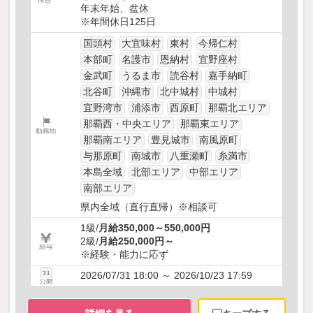
年末年始、盆休
※年間休日125日
国頭村
大宜味村
東村
今帰仁村
本部町
名護市
恩納村
宜野座村
金武町
うるま市
読谷村
嘉手納町
北谷町
沖縄市
北中城村
中城村
宜野湾市
浦添市
西原町
那覇北エリア
那覇西・中央エリア
那覇東エリア
那覇南エリア
豊見城市
南風原町
与那原町
南城市
八重瀬町
糸満市
本島全域
北部エリア
中部エリア
南部エリア
県内全域（直行直帰）※相談可
1級/
月給350,000～550,000円
2級/
月給250,000円～
※経験・能力に応ず
2026/07/31 18:00 ～ 2026/10/23 17:59