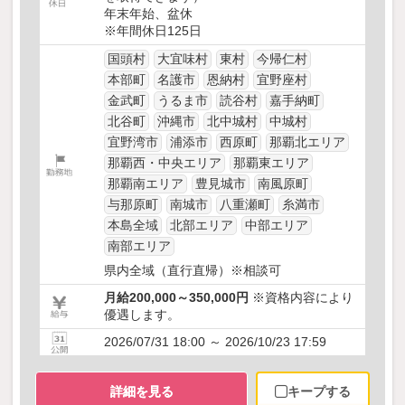
年末年始、盆休
※年間休日125日
国頭村
大宜味村
東村
今帰仁村
本部町
名護市
恩納村
宜野座村
金武町
うるま市
読谷村
嘉手納町
北谷町
沖縄市
北中城村
中城村
宜野湾市
浦添市
西原町
那覇北エリア
那覇西・中央エリア
那覇東エリア
那覇南エリア
豊見城市
南風原町
与那原町
南城市
八重瀬町
糸満市
本島全域
北部エリア
中部エリア
南部エリア
県内全域（直行直帰）※相談可
月給200,000～350,000円
※資格内容により
優遇します。
2026/07/31 18:00 ～ 2026/10/23 17:59
詳細を見る
キープする