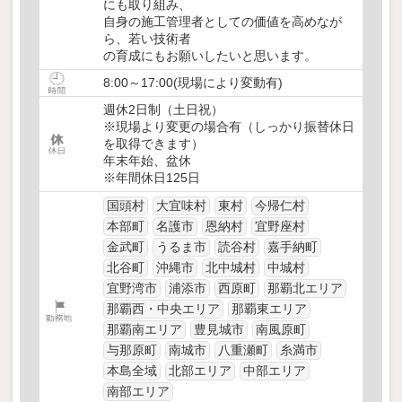
にも取り組み、
自身の施工管理者としての価値を高めなが
ら、若い技術者
の育成にもお願いしたいと思います。
8:00～17:00(現場により変動有)
週休2日制（土日祝）
※現場より変更の場合有（しっかり振替休日
を取得できます）
年末年始、盆休
※年間休日125日
国頭村
大宜味村
東村
今帰仁村
本部町
名護市
恩納村
宜野座村
金武町
うるま市
読谷村
嘉手納町
北谷町
沖縄市
北中城村
中城村
宜野湾市
浦添市
西原町
那覇北エリア
那覇西・中央エリア
那覇東エリア
那覇南エリア
豊見城市
南風原町
与那原町
南城市
八重瀬町
糸満市
本島全域
北部エリア
中部エリア
南部エリア