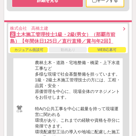
詳細を見る
キープする
株式会社 高橋土建
土木施工管理技士1級・2級(男女）（那覇市前
正
島）【年間休日125日／直行直帰／賞与年2回】
カジュアル面談可
動画あり
WEB応募可
農林土木・道路・宅地整備・橋梁・上下水道
工事など
多様な現場で社会基盤整備を担っています。
1級・2級土木施工管理技士の方には、工程・
品質・安全・
原価管理を中心に、現場全体のマネジメント
をお任せします。
特Aの公共工事を中心に裁量を持って現場運
営に関われる
環境があり、これまでの経験や資格を存分に
発揮できます。
環境配慮型工法の導入や地域に配慮した施工