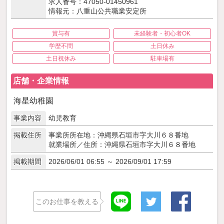
求人番号：47050-01450961
情報元：八重山公共職業安定所
賞与有
未経験者・初心者OK
学歴不問
土日休み
土日祝休み
駐車場有
店舗・企業情報
海星幼稚園
事業内容
幼児教育
掲載住所
事業所所在地：沖縄県石垣市字大川６８番地
就業場所／住所：沖縄県石垣市字大川６８番地
掲載期間
2026/06/01 06:55 ～ 2026/09/01 17:59
このお仕事を教える