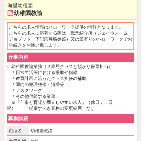
NowLoading
海星幼稚園
幼稚園教諭
臨
こちらの求人情報はハローワーク提供の情報となります。
こちらの求人に応募する際は、職業紹介所（ジェイウォーム
ジョブット：下記応募欄参照）又は最寄りのハローワークでお
手続きをお願い致します。
仕事内容
◇幼稚園教諭業務（２歳児クラスと預かり保育担当）
＊日常生活等における援助や指導
＊教育計画に沿ったクラス担任の補助
＊園内の整理整頓・清掃等
＊デスクワーク
＊その他付随する業務
※「仕事と育児が両立しやすい求人」（休日：土日
祝） 従事すべき業務の変更範囲：なし
募集詳細
職種名
幼稚園教諭