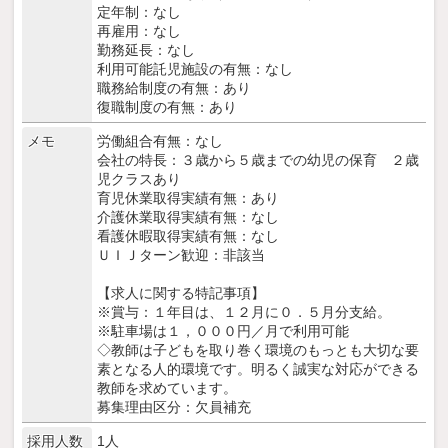
定年制：なし
再雇用：なし
勤務延長：なし
利用可能託児施設の有無：なし
職務給制度の有無：あり
復職制度の有無：あり
メモ
労働組合有無：なし
会社の特長：３歳から５歳までの幼児の保育 ２歳
児クラスあり
育児休業取得実績有無：あり
介護休業取得実績有無：なし
看護休暇取得実績有無：なし
ＵＩＪターン歓迎：非該当
【求人に関する特記事項】
※賞与：１年目は、１２月に０．５月分支給。
※駐車場は１，０００円／月で利用可能
◇教師は子どもを取り巻く環境のもっとも大切な要
素となる人的環境です。明るく誠実な対応ができる
教師を求めています。
募集理由区分：欠員補充
採用人数
1人