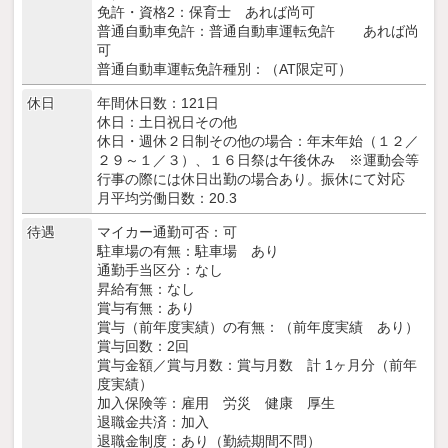
免許・資格2：保育士 あれば尚可
普通自動車免許：普通自動車運転免許 あれば尚
可
普通自動車運転免許種別：（AT限定可）
休日
年間休日数：121日
休日：土日祝日その他
休日・週休２日制その他の場合：年末年始（１２／
２９～１／３）、１６日祭は午後休み ※運動会等
行事の際には休日出勤の場合あり。振休にて対応
月平均労働日数：20.3
待遇
マイカー通勤可否：可
駐車場の有無：駐車場 あり
通勤手当区分：なし
昇給有無：なし
賞与有無：あり
賞与（前年度実績）の有無：（前年度実績 あり）
賞与回数：2回
賞与金額／賞与月数：賞与月数 計 1ヶ月分（前年
度実績）
加入保険等：雇用 労災 健康 厚生
退職金共済：加入
退職金制度：あり（勤続期間不問）