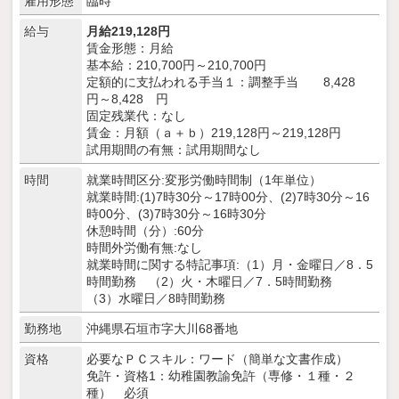
雇用形態
臨時
給与
月給219,128円
賃金形態：月給
基本給：210,700円～210,700円
定額的に支払われる手当１：調整手当 8,428
円～8,428 円
固定残業代：なし
賃金：月額（ａ＋ｂ）219,128円～219,128円
試用期間の有無：試用期間なし
時間
就業時間区分:変形労働時間制（1年単位）
就業時間:(1)7時30分～17時00分、(2)7時30分～16
時00分、(3)7時30分～16時30分
休憩時間（分）:60分
時間外労働有無:なし
就業時間に関する特記事項:（1）月・金曜日／8．5
時間勤務 （2）火・木曜日／7．5時間勤務
（3）水曜日／8時間勤務
勤務地
沖縄県石垣市字大川68番地
資格
必要なＰＣスキル：ワード（簡単な文書作成）
免許・資格1：幼稚園教諭免許（専修・１種・２
種） 必須