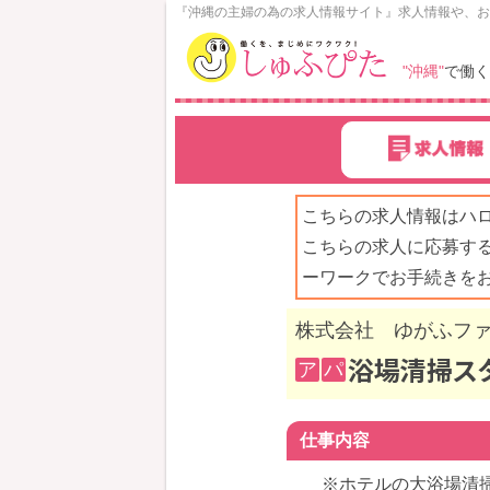
N
『沖縄の主婦の為の求人情報サイト』求人情報や、お
o
w
"沖縄"
で働く
L
o
a
d
i
n
こちらの求人情報はハ
g
こちらの求人に応募す
ーワークでお手続きを
株式会社 ゆがふフ
浴場清掃スタ
ア
パ
仕事内容
※ホテルの大浴場清