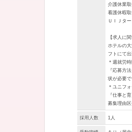
介護休業取
看護休暇取
ＵＩＪター
【求人に関
ホテルの大
フトにて
＊週就労時
『応募方
状が必要
＊ユニフォ
『仕事と育
募集理由区
採用人数
1人