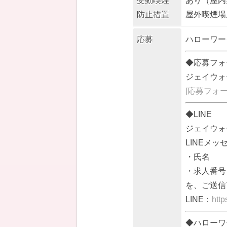
受動喫煙
あり（屋内
防止措置
屋外喫煙場
応募
ハローワー
◆応募フォ
ジェイウォ
[応募フォー
◆LINE
ジェイウォ
LINEメッ
・氏名
・求人番号：4
を、ご送信
LINE：
http
◆ハローワ