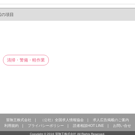
索の項目
清掃・警備・軽作業
冒険王株式会社
|
（公社）全国求人情報協会
|
求人広告掲載のご案内
利用規約
|
プライバシーポリシー
|
読者相談HOT LINE
|
お問い合せ
Copyright © 2016 冒険王株式会社 All Rights Reserved.