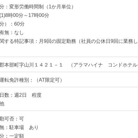
分：変形労働時間制（1か月単位）
1)8時00分～17時00分
分）：60分
有無：なし
関する特記事項：月9回の固定勤務（社員の公休日9回に業務
郡本部町字山川１４２１－１ （アラマハイナ コンドホテル
運転免許種別：（AT限定可）
日数：週2日 程度
他
勤可否：可
無：駐車場 あり
分：一定額