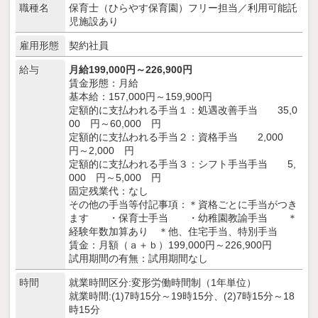
職種名
保育士（ひらやす保育園）フリー担当／利用可能託
児施設あり
雇用形態
契約社員
給与
月給199,000円～226,900円
賃金形態：月給
基本給：157,000円～159,900円
定額的に支払われる手当１：処遇改善手当 35,0
00 円～60,000 円
定額的に支払われる手当２：資格手当 2,000
円～2,000 円
定額的に支払われる手当３：シフト手当手当 5,
000 円～5,000 円
固定残業代：なし
その他の手当等付記事項：＊資格ごとに手当がつき
ます ・保育士手当 ・幼稚園教諭手当 ＊
経験年数加算あり ＊他、住宅手当、特別手当
賃金：月額（ａ＋ｂ）199,000円～226,900円
試用期間の有無：試用期間なし
時間
就業時間区分:変形労働時間制（1年単位）
就業時間:(1)7時15分～19時15分、(2)7時15分～18
時15分