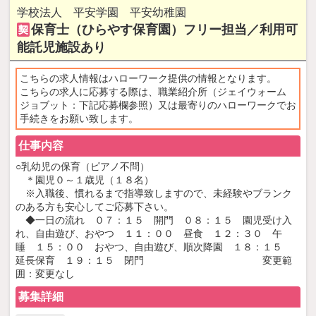
NowLoading
学校法人 平安学園 平安幼稚園
保育士（ひらやす保育園）フリー担当／利用可
契
能託児施設あり
こちらの求人情報はハローワーク提供の情報となります。
こちらの求人に応募する際は、職業紹介所（ジェイウォーム
ジョブット：下記応募欄参照）又は最寄りのハローワークでお
手続きをお願い致します。
仕事内容
○乳幼児の保育（ピアノ不問）
＊園児０～１歳児（１８名）
※入職後、慣れるまで指導致しますので、未経験やブランク
のある方も安心してご応募下さい。
◆一日の流れ ０７：１５ 開門 ０８：１５ 園児受け入
れ、自由遊び、おやつ １１：００ 昼食 １２：３０ 午
睡 １５：００ おやつ、自由遊び、順次降園 １８：１５
延長保育 １９：１５ 閉門 変更範
囲：変更なし
募集詳細