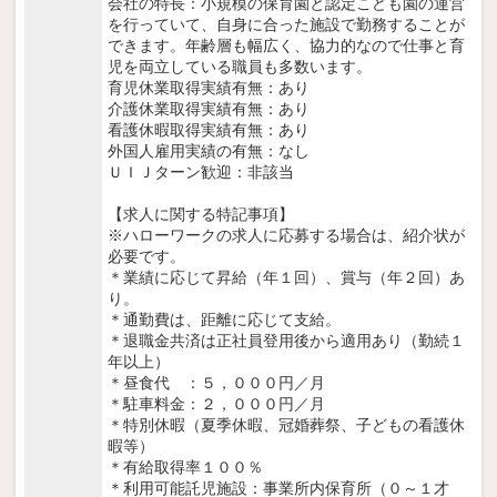
会社の特長：小規模の保育園と認定こども園の運営
を行っていて、自身に合った施設で勤務することが
できます。年齢層も幅広く、協力的なので仕事と育
児を両立している職員も多数います。
育児休業取得実績有無：あり
介護休業取得実績有無：あり
看護休暇取得実績有無：あり
外国人雇用実績の有無：なし
ＵＩＪターン歓迎：非該当
【求人に関する特記事項】
※ハローワークの求人に応募する場合は、紹介状が
必要です。
＊業績に応じて昇給（年１回）、賞与（年２回）あ
り。
＊通勤費は、距離に応じて支給。
＊退職金共済は正社員登用後から適用あり（勤続１
年以上）
＊昼食代 ：５，０００円／月
＊駐車料金：２，０００円／月
＊特別休暇（夏季休暇、冠婚葬祭、子どもの看護休
暇等）
＊有給取得率１００％
＊利用可能託児施設：事業所内保育所（０～１才