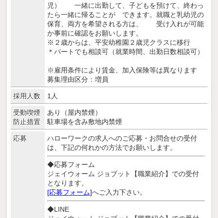
児） 一緒に出勤して、子どもを預けて、終わっ
たら一緒に帰ることが できます。就職と乳幼児の
保育、両方を希望される方は、 受け入れが可能
か事前に確認をお願いします。
※２歳からは、平安幼稚園２歳児クラスに移行
＊パートでも相談可（就業時間、出勤日数相談可）
※雇用条件により賃金、加入保険等は異なります
募集理由区分：増員
採用人数
1人
受動喫煙
あり（屋内禁煙）
防止措置
駐車場を含み敷地内禁煙
応募
ハローワークの求人へのご応募・お問合せの受付
は、下記の何れかの方法でお願いします。
◆応募フォーム
ジェイウォーム ジョブット【職業紹介】での受付
となります。
[応募フォーム]
へご入力下さい。
◆LINE