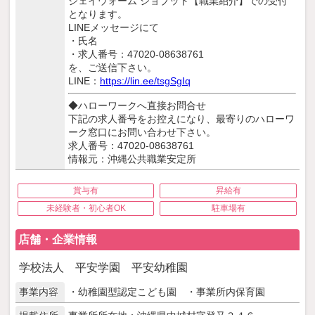
ジェイウォーム ジョブット【職業紹介】での受付
となります。
LINEメッセージにて
・氏名
・求人番号：47020-08638761
を、ご送信下さい。
LINE：
https://lin.ee/tsgSgIq
◆ハローワークへ直接お問合せ
下記の求人番号をお控えになり、最寄りのハローワ
ーク窓口にお問い合わせ下さい。
求人番号：47020-08638761
情報元：沖縄公共職業安定所
賞与有
昇給有
未経験者・初心者OK
駐車場有
店舗・企業情報
学校法人 平安学園 平安幼稚園
事業内容
・幼稚園型認定こども園 ・事業所内保育園