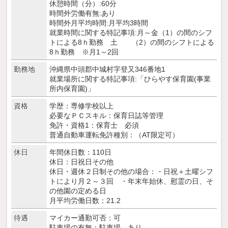
休憩時間（分）:60分
時間外労働有無:あり
時間外月平均時間:月平均3時間
就業時間に関する特記事項:月～金（1）の間のシフ
トによる8ｈ勤務 土 （2）の間のシフトによる
8ｈ勤務 ※月1～2回
勤務地
沖縄県中頭郡中城村字登又346番地1
就業場所に関する特記事項:「ひらやす保育園(事業
所内保育園)」
資格
学歴：専修学校以上
必要なＰＣスキル：保育日誌等管理
免許・資格1：保育士 必須
普通自動車運転免許種別：（AT限定可）
休日
年間休日数：110日
休日：日祝日その他
休日・週休２日制その他の場合：・日祝＋土曜シフ
トにより月２～３回 ・年末年始休、慰霊の日、そ
の他園の定める日
月平均労働日数：21.2
待遇
マイカー通勤可否：可
駐車場の有無：駐車場 あり