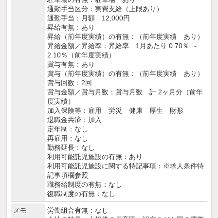
通勤手当区分：実費支給（上限あり）
通勤手当：月額 12,000円
昇給有無：あり
昇給（前年度実績）の有無：（前年度実績 あり）
昇給金額／昇給率：昇給率 1月あたり 0.70％ ～
2.10％（前年度実績）
賞与有無：あり
賞与（前年度実績）の有無：（前年度実績 あり）
賞与回数：2回
賞与金額／賞与月数：賞与月数 計 2ヶ月分（前年
度実績）
加入保険等：雇用 労災 健康 厚生 財形
退職金共済：加入
定年制：なし
再雇用：なし
勤務延長：なし
利用可能託児施設の有無：あり
利用可能託児施設に関する特記事項：※求人条件特
記事項欄参照
職務給制度の有無：なし
復職制度の有無：なし
メモ
労働組合有無：なし