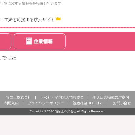
仕事に関する情報等を掲載しています
！主婦を応援する求人サイト
んでした
冒険王株式会社
|
（公社）全国求人情報協会
|
求人広告掲載のご案内
利用規約
|
プライバシーポリシー
|
読者相談HOT LINE
|
お問い合せ
Copyright © 2016 冒険王株式会社 All Rights Reserved.