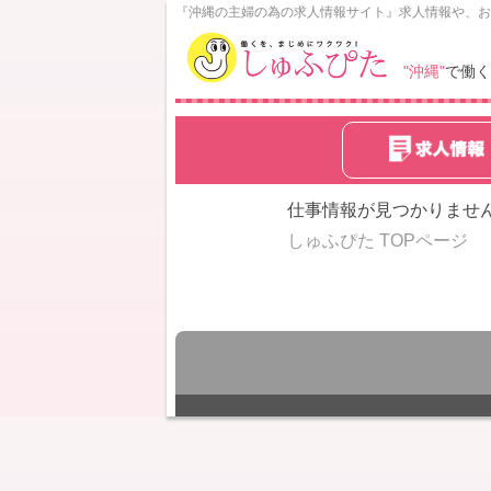
N
『沖縄の主婦の為の求人情報サイト』求人情報や、お
o
w
"沖縄"
で働く
L
o
a
d
i
n
仕事情報が見つかりませ
g
しゅふぴた TOPページ