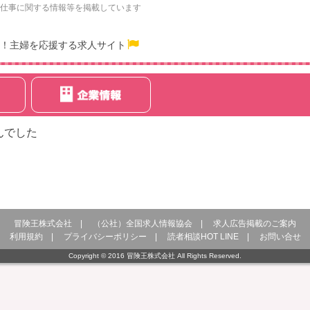
仕事に関する情報等を掲載しています
！主婦を応援する求人サイト
んでした
冒険王株式会社
|
（公社）全国求人情報協会
|
求人広告掲載のご案内
利用規約
|
プライバシーポリシー
|
読者相談HOT LINE
|
お問い合せ
Copyright © 2016 冒険王株式会社 All Rights Reserved.