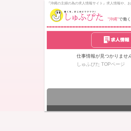
N
『沖縄の主婦の為の求人情報サイト』求人情報や、お
o
w
"沖縄"
で働く
L
o
a
d
i
n
仕事情報が見つかりませ
g
しゅふぴた TOPページ