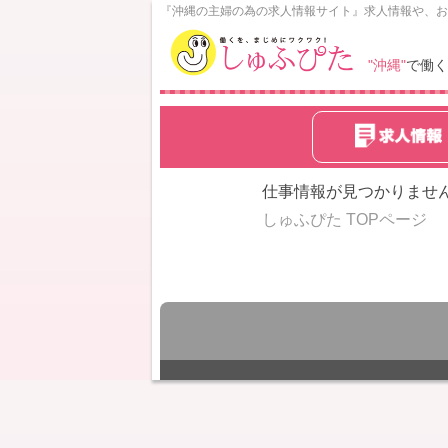
N
『沖縄の主婦の為の求人情報サイト』求人情報や、お
o
w
"沖縄"
で働く
L
o
a
d
i
n
仕事情報が見つかりませ
g
しゅふぴた TOPページ