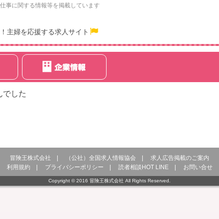
仕事に関する情報等を掲載しています
！主婦を応援する求人サイト
んでした
冒険王株式会社
|
（公社）全国求人情報協会
|
求人広告掲載のご案内
利用規約
|
プライバシーポリシー
|
読者相談HOT LINE
|
お問い合せ
Copyright © 2016 冒険王株式会社 All Rights Reserved.