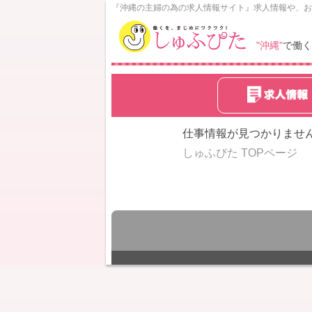
N
『沖縄の主婦の為の求人情報サイト』求人情報や、お
o
w
"沖縄"
で働く
L
o
a
d
i
n
仕事情報が見つかりませ
g
しゅふぴた TOPページ