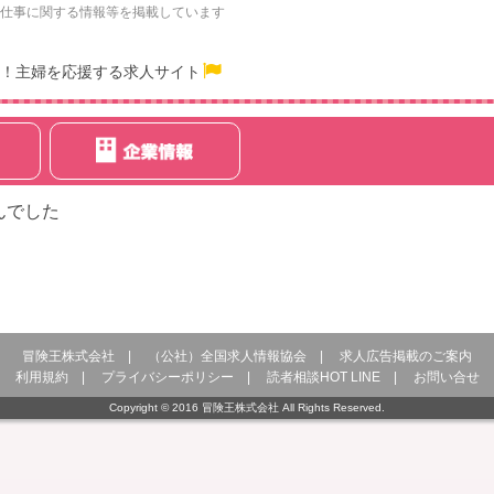
仕事に関する情報等を掲載しています
！主婦を応援する求人サイト
んでした
冒険王株式会社
|
（公社）全国求人情報協会
|
求人広告掲載のご案内
利用規約
|
プライバシーポリシー
|
読者相談HOT LINE
|
お問い合せ
Copyright © 2016 冒険王株式会社 All Rights Reserved.