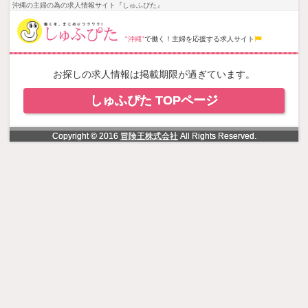
NowLoading
沖縄の主婦の為の求人情報サイト『しゅふぴた』
"沖縄"
で働く！主婦を応援する求人サイト
お探しの求人情報は掲載期限が過ぎています。
しゅふぴた TOPページ
Copyright © 2016
冒険王株式会社
All Rights Reserved.