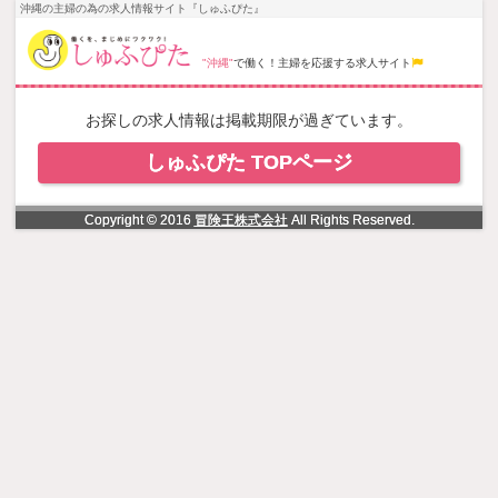
NowLoading
沖縄の主婦の為の求人情報サイト『しゅふぴた』
"沖縄"
で働く！主婦を応援する求人サイト
お探しの求人情報は掲載期限が過ぎています。
しゅふぴた TOPページ
Copyright © 2016
冒険王株式会社
All Rights Reserved.