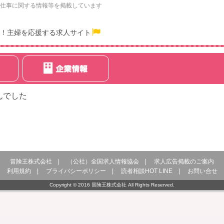
仕事に関する情報等を掲載しています
！主婦を応援する求人サイト
んでした
冒険王株式会社
|
（公社）全国求人情報協会
|
求人広告掲載のご案内
利用規約
|
プライバシーポリシー
|
読者相談HOT LINE
|
お問い合せ
Copyright © 2016 冒険王株式会社 All Rights Reserved.