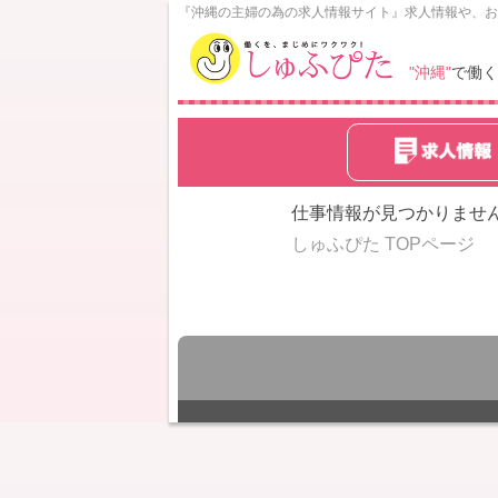
N
『沖縄の主婦の為の求人情報サイト』求人情報や、お
o
w
"沖縄"
で働く
L
o
a
d
i
n
仕事情報が見つかりませ
g
しゅふぴた TOPページ