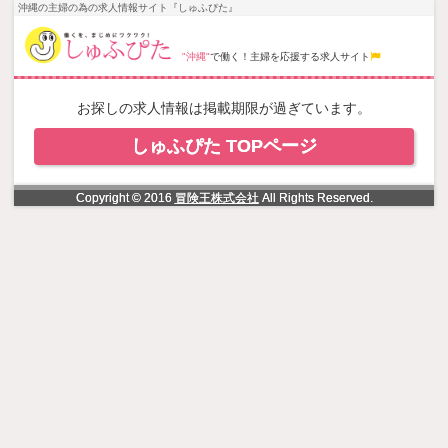
NowLoading
沖縄の主婦の為の求人情報サイト『しゅふぴた』
"沖縄"
で働く！主婦を応援する求人サイト
お探しの求人情報は掲載期限が過ぎています。
しゅふぴた TOPページ
Copyright © 2016
冒険王株式会社
All Rights Reserved.