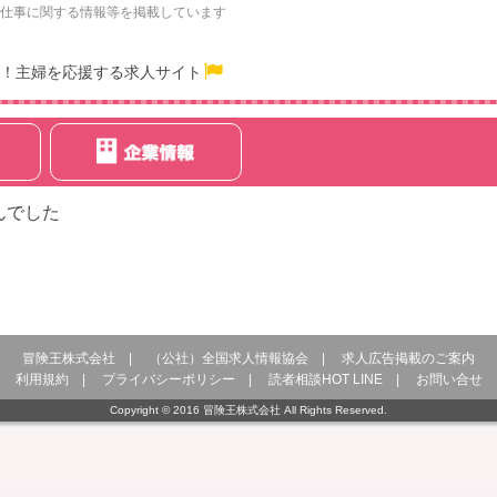
仕事に関する情報等を掲載しています
！主婦を応援する求人サイト
んでした
冒険王株式会社
|
（公社）全国求人情報協会
|
求人広告掲載のご案内
利用規約
|
プライバシーポリシー
|
読者相談HOT LINE
|
お問い合せ
Copyright © 2016 冒険王株式会社 All Rights Reserved.