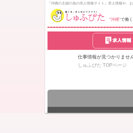
N
『沖縄の主婦の為の求人情報サイト』求人情報や、お
o
w
"沖縄"
で働く
L
o
a
d
i
n
仕事情報が見つかりませ
g
しゅふぴた TOPページ