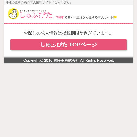
NowLoading
沖縄の主婦の為の求人情報サイト『しゅふぴた』
"沖縄"
で働く！主婦を応援する求人サイト
お探しの求人情報は掲載期限が過ぎています。
しゅふぴた TOPページ
Copyright © 2016
冒険王株式会社
All Rights Reserved.